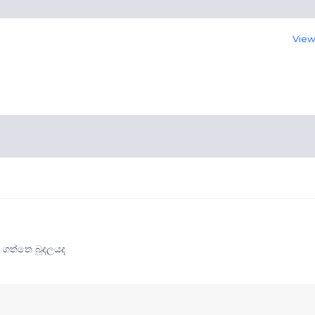
View 
 ගත්තෙ බූදලයද