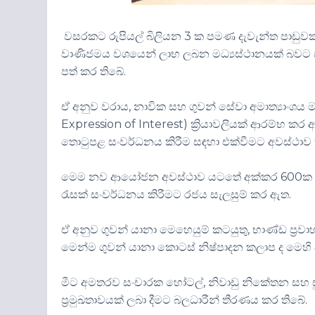
වසරකට රුපියල් බිලියන 3 ක පමණ දැවැන්ත පාඩුවක්
වාණිජමය වශයෙන් ලාභ ලබන මධ්‍යස්ථානයක් බවට පත් 
පත් කර තිබේ.
ඒ අනුව වරාය, නාවික සහ ගුවන් සේවා අමාත්‍යාංශය
Expression of Interest) ක්‍රියාවලියක් ආරම්භ ක
තොටුපළ සංවර්ධනය කිරීම සඳහා එක්වීමට අවස්ථාව 
මෙම නව ආයෝජන අවස්ථාව යටතේ අක්කර 600ක පමණ භූම
රැසක් සංවර්ධනය කිරීමට රජය සැලසුම් කර ඇත.
ඒ අනුව ගුවන් යානා මෙහෙයුම් කටයුතු, භාණ්ඩ ප්‍රවා
මෙන්ම ගුවන් යානා කොටස් නිෂ්පාදන කලාප ද මෙහි අල
මීට අමතරව සංචාරක හෝටල්, නිවාඩු නිකේතන සහ සූර්ය
ප්‍රමුඛතාවයක් ලබා දීමට බලධාරීන් තීරණය කර තිබේ.