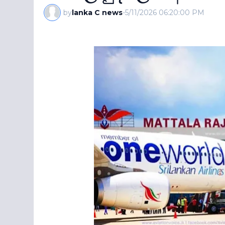
by
lanka C news
-
5/11/2026 06:20:00 PM