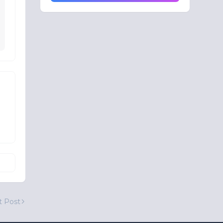
t Post