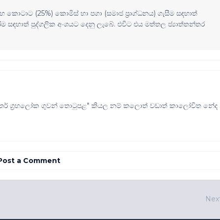
 කොටාට (25%) කොමිස් හා පගා (සමාජ ප්‍රාග්ධනය) ගැසීම සඳහාත්
 සඳහාත් පුද්ගලික අංශයට දෙනු ලැබේ. එවිට එය මත්තල ජ්‍යාත්තන්තර
න්තර් ග්‍රහලෝක ගුවන් තොටුපළ" කියල නම් කලොත් වඩාත් කාලෝචිත නේද
Post a Comment
Nex