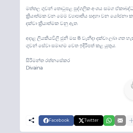
මත්තල ගුවන් තොටුපළ පුද්ගලික අංශය සමග ඒකාබද
ක්‍රියාත්මක වන මෙම ව්‍යාපෘතිය සඳහා වන යෝජනා කැඳ
දක්වා ක්‍රියාත්මක වනු ඇත.
අදාළ ලියකියවිලි ජුනි මස 8 වැනිදා දක්වා ලබා ගත හැ
ගුවන් සේවා සමාගම වෙත ඉදිරිපත් කළ යුතුය.
සිරිමන්ත රත්නසේකර
Divaina
Facebook
Twitter