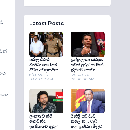
යට
Latest Posts
ුවන්
අකිල විරාජ්
ඉන්දු-ලංකා සබදතා
බන්ධනාගාරයේ
තවත් පුළුල් කරමින්
ජීවිත අවදානමක...
ඉදිරියට යනවා..
අංශ
8/08/2026
8/08/2026
08:40:00 AM
08:00:00 AM
 ඒකක
ලංකාවේ කිරි
මන්ත‍්‍රී පඩි වැඩි
ගොවීන්ට
කලේ නෑ.. වැඩි
ඉන්දියාවේ අමුල්
කල ඉන්ධන මිලට