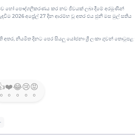
්ධව හෝ පෞද්ගලීකරණය කර නව ජීවයක් ලබා දීමේ අරමුණින්
වීම 2026 අප්‍රේල් 27 දින ආරම්භ වූ අතර එය ජුනි මස මුල් සතිය
කි අතර, නියමිත දිනට පෙර සියලු යෝජනා ශ්‍රී ලංකා ගුවන් තොටුපළ
👍
❤️
😂
😢
😡
0
0
0
0
0