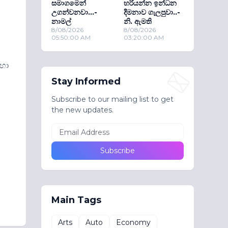
සමාගමෙන්
හරියන්න ඉන්ධන
උගන්වනවා...-
දීමනාව ගැලපුවා..-
නාමල්
නි. ඇමති
8/08/2026
8/08/2026
05:50:00 AM
03:20:00 AM
 හා
Stay Informed
Subscribe to our mailing list to get
the new updates.
Main Tags
Arts
Auto
Economy