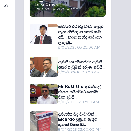
lanka C news
-
8/07/2026 09:20:00 AM
මෝටර් රථ බදු වංචා නඩුව
ගැන නීතීඥ සභාපති කට
අරී... නාගානන්ද ගස් යන
ලකුණු...
8/06/2026 03:20:00 AM
ඇමති හා නියෝජ්‍ය ඇමති
අතර ගැටුමක් දරුණු වෙයි..
8/05/2026 10:00:00 AM
Mr Koththu අවන්හල්
ජාලය සම්පූර්ණයෙන්ම
වසා දමයි..
8/02/2026 12:02:00 AM
දැවැන්ත බදු වංචාවක්..
Elcardo පුත‍්‍රයා ඇතුළු
තුනක් රිමාන්ඩ්..
8/04/2026 03:00:00 PM