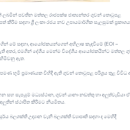
 ලබමින් පවතින මත්තල රාජපක්ෂ ජාත්‍යන්තර ගුවන් තොටුපළ
කිරීම සඳහා ශ්‍රී ලංකා රජය නව උපායමාර්ගික සැලසුමක් ප්‍රකාශ
 මගින් මේ සඳහා, ආයෝජකයන්ගෙන් අභිලාෂ කැඳවීමේ (EOI –
ර ඇති අතර, එමගින් දේශීය මෙන්ම විදේශීය ආයෝජකයින්ට මත්තල ග
හිමිවනු ඇත.
ි ප්‍රමාණයක විහිදී ඇති ගුවන් තොටුපළ පරිශ්‍රය තුළ විවිධ 
හන සහ සැපයුම් මධ්‍යස්ථාන, ගුවන් යානා නඩත්තු හා අලුත්වැඩියා
ුතින් ස්ථාපිත කිරීමට නියමිතය.
 බලශක්ති උද්‍යාන වැනි බලශක්ති ව්‍යාපෘති සඳහා ද මෙහිදී