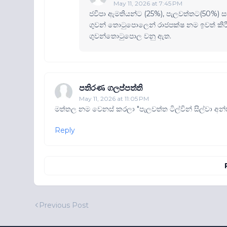
May 11, 2026 at 7:45 PM
ජවිපා ඇමතියන්ට (25%), පැලවත්තට(50%) සහ
ගුවන් තොටුපොලෙන් රාජපක්ෂ නම ඉවත් කිරීම
ගුවන්තොටුපොල වනු ඇත.
පතිරණ ගලප්පත්ති
May 11, 2026 at 11:05 PM
මත්තල නම වෙනස් කරලා "පැලවත්ත ටිල්වින් සිල්වා අ
Reply
Previous Post