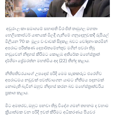
අවුරා ලංකා සමාගමේ සභාපති විරංජිත් තාඹුගල මහතා
හෙලිකොප්ටර් යානයක් මිලදී ගැනීමේ ගනුදෙනුවකදී රුපියල්
මිලියන 70 ක මූල්‍ය වංචාවක් සිදුකළ බවට චෝදනා කරමින්
අපරාධ පරීක්ෂණ දෙපාර්තමේන්තුව මගින් පවරා තිබූ
නඩුවෙන් නිදහස් කිරීමට කොළඹ අතිරේක මහේස්ත්‍රාත්
දර්ශිමා ප්‍රේමරත්න මහත්මිය අද (22) තීන්දු කළාය.
නීතිපතිවරයාගේ උපදෙස් පරිදි මෙම සැකකරුට එරෙහිව
අපරාධමය නඩුවක් පවත්වාගෙන යාමට නීතිමය පදනමක්
නොමැති බැවින් ඔහුව නිදහස් කරන බව මහේස්ත්‍රාත්වරිය
ප්‍රකාශ කළාය.
මීට අමතරව, ඔහුට පනවා තිබූ විදේශ ගමන් තහනම ද වහාම
ක්‍රියාත්මක වන පරිදි ඉවත් කිරීමට අධිකරණය පියවර