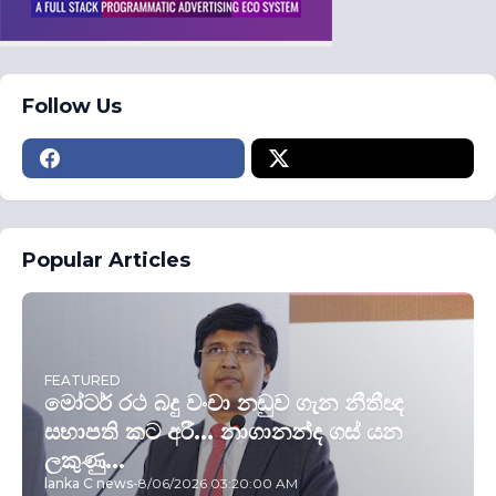
Follow Us
Popular Articles
FEATURED
මෝටර් රථ බදු වංචා නඩුව ගැන නීතීඥ
සභාපති කට අරී... නාගානන්ද ගස් යන
ලකුණු...
lanka C news
-
8/06/2026 03:20:00 AM