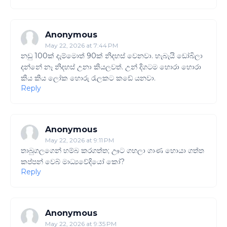
Anonymous
May 22, 2026 at 7:44 PM
නඩු 100ක් දැම්මොත් 90ක් නිදහස් වෙනවා. හැබැයි ඩෝබිලා
දන්නේ නෑ නිදහස් උනා කියලවත්. උන් දිගටම හොරා හොරා
කිය කිය ලෝක හොරු රැලකට කඩේ යනවා.
Reply
Anonymous
May 22, 2026 at 9:11 PM
තාබුගලගෙන් හම්බ කරගත්ත; ඌට ගහලා ගාණ හොයා ගත්ත
කප්පන් වෙබ් මාධ්‍යවේදියෝ කෝ?
Reply
Anonymous
May 22, 2026 at 9:35 PM