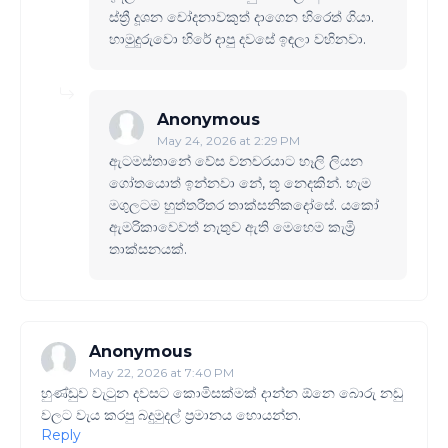
ස්ත්‍රී දූශන චෝදනාවකුත් දාගෙන හිරෙත් ගියා.
හාමුදුරුවො හිරේ දාපු දවසේ ඉඳලා වහිනවා.
Anonymous
May 24, 2026 at 2:29 PM
ඇටමස්තානේ වේස වනචරයාට හෑලි ලියන
ගෝතයොත් ඉන්නවා නේ, තූ නෙදකින්. හැම
මගුලටම හුත්තරීතර තාක්සනිකදෝසේ. යකෝ
ඇමරිකාවෙවත් නැතුව ඇති මෙහෙම කැම්‍රි
තාක්සනයක්.
Anonymous
May 22, 2026 at 7:40 PM
හුණ්ඩුව වැටුන දවසට කොමිසක්මක් දාන්න ඕනෙ බොරු නඩු
වලට වැය කරපු බදුමුදල් ප්‍රමානය හොයන්න.
Reply