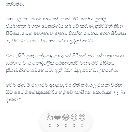
ගත්තේය.
තාඹුගල මහතා වෙනුවෙන් පෙනී සිටි නීතිඥ උපාලි
ජයමාන්න මහතා අධිකරණය හමුවේ කරුණු දක්වමින් කියා
සිටියේ, මෙම චෝදනාව පදනම් විරහිත මෙන්ම තරහ පිරිමසා
ගැනීමක් වශයෙන් ගොනු කරන ලද්දක් බවයි.
එකල සිටි ප්‍රබල දේශපාලනඥයන් පිරිසක් තම සේවාදායකයා
සමඟ පැවැති පෞද්ගලික අමනාපකම් මත මෙම නීතිමය
ක්‍රියාමාර්ගය මෙහෙයවා ඇති බවද ඔහු පෙන්වා දුන්නේය.
මෙම සිදුවීම් මාලාවට අදාළව, විරංජිත් තාඹුගල මහතා විසින්
මීට පෙර මහේස්ත්‍රාත්වරිය හමුවේ රහසිගත ප්‍රකාශයක් ද ලබා
දී තිබුණි.
👍
❤️
😂
😢
😡
0
0
0
0
0