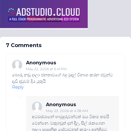
7 Comments
Anonymous
May 22, 2026 at 5:41 PM
බොරු නඩු දාලා ජනතාවගේ බදු මුදල් විනාශ කරන එවුන්ට
දැඩි දඬුවම් දිය යුතුයි.
Reply
Anonymous
May 23, 2026 at 4:38 AM
අටමස්ථානේ හාමුදුරුවන්ටත් ඔය ටිකම තමයි
වෙන්නෙ. වකුගඩුත් දන් දීල, සිල් ‍රැකගෙන
ඉඳලා සාසනික සේවාවනුත් කරලා අන්තිමට