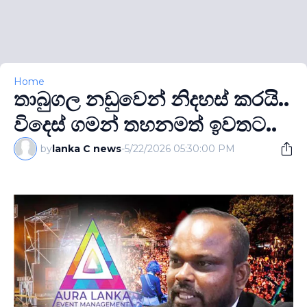
Home
තාබුගල නඩුවෙන් නිදහස් කරයි..
විදෙස් ගමන් තහනමත් ඉවතට..
by
lanka C news
-
5/22/2026 05:30:00 PM