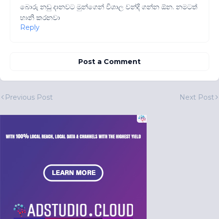
බොරු නඩු දානවට මුන්ගෙන් විශාල වන්දි ගන්න ඕන. නමටත්
හානි කරනවා
Reply
Post a Comment
Previous Post
Next Post