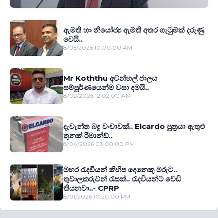
ඇමති හා නියෝජ්‍ය ඇමති අතර ගැටුමක් දරුණු
වෙයි..
8/05/2026 10:00:00 AM
Mr Koththu අවන්හල් ජාලය
සම්පූර්ණයෙන්ම වසා දමයි..
8/02/2026 12:02:00 AM
දැවැන්ත බදු වංචාවක්.. Elcardo පුත‍්‍රයා ඇතුළු
තුනක් රිමාන්ඩ්..
8/04/2026 03:00:00 PM
මහර රැදවියන් කිහිප දෙනෙකු මරුට..
තුවාලකරුවන් රැසක්.. රැදවියන්ට වෙඩි
තියනවා..- CPRP
8/01/2026 10:20:00 PM