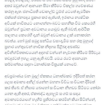
අතර ඔවුන්ගේ ආනයන සීමා කිරීමට විකල්ප ගවේෂණය
කරනු ඇත. ජනාධිපති ඩොනල්ඩ් ට්‍රම්ප් යටතේ ඇමරිකා
එක්සත් ජනපදය ප්‍රකාශ කර ඇත්තේ, ඉරානය න්‍යෂ්ටික
අවියක් භාවිතයට නොගන්නා බවට සහනික වීම කෙරෙහි
ඔවුන්ගේ ප්‍රධාන අවධානය යොමුව ඇති බවත්, ආර්ථික
පාලනය කෙරෙහි දැන් ඔවුන් අවධානය ලක් නොකරන
බවත්ය. හෝ මුස් සමුද්‍ර සන්ධිය වසා දැමීම සහ රතු මුහුදේ
ප්‍රහාර හේතුවෙන් නාවික නිදහස පිළිබඳ අඛණ්ඩ
අවිනිශ්චිතතාවයෙන් අදහස් වන්නේ නැව්ගත කිරීමේ පිරිවැය
තවදුරටත් ඉහළ යනු ඇති බවයි. මෙය රටේ අපනයන
කර්මාන්තය සඳහා ධනාත්මක චිත්‍රයක් නොවේ.
අවප්‍රමාණය වන මුදල් ඒකකය ධනාත්මකව ඉදිරිපත් කරන
ලෙස අමාන්‍ය අනිල් ජයන්න මහනා විවිධ සංවිධාන දිරිමත්
කර තිබේ. ඒ නිසාම බොහෝ සංවිධාන නිහඬව සිටීමට තෝරා
ගෙන ඇති අතර, ඒකාබද්ධ ඇඟලුම් සංගම් සංසදය
අමාන්‍යවරයාගේ හැඟීම් ප්‍රතිරාවය කරමින් කියා සිටින්නේ,