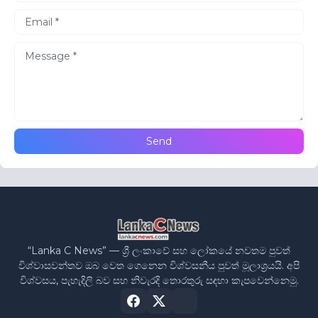
“Lanka C News” — ශ්‍රී ලංකාවේ සහ ලෝකයේ නවතම පුවත්
විශ්වාසවන්තව ඔබ වෙත ගෙනෙන විශ්වසනීය පුවත් මූලාශ්‍රයයි. අපි
විශ්වසය, පැහැදිලි බව සහ නිවැරදි තොරතුරු සඳහා කැපවෙන්නෙමු.