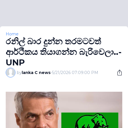
Home
රනිල් බාර දුන්න තරමටවත්
ආර්ථිකය තියාගන්න බැරිවෙලා..-
UNP
by
lanka C news
-
5/21/2026 07:09:00 PM