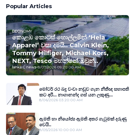
Popular Articles
ECONOMY
කොළඹ කොටස් හොල්ලමින් ‘Hela
Apparel’ වසා දමයි.. Calvin Klein,
Tommy Hilfiger, Michael Kors,
NEXT, Tesco මහන්නේ ඔවුන්..
lanka C news
-
8/07/2026 09:20:00 AM
මෝටර් රථ බදු වංචා නඩුව ගැන නීතීඥ සභාපති
කට අරී... නාගානන්ද ගස් යන ලකුණු...
8/06/2026 03:20:00 AM
ඇමති හා නියෝජ්‍ය ඇමති අතර ගැටුමක් දරුණු
වෙයි..
8/05/2026 10:00:00 AM