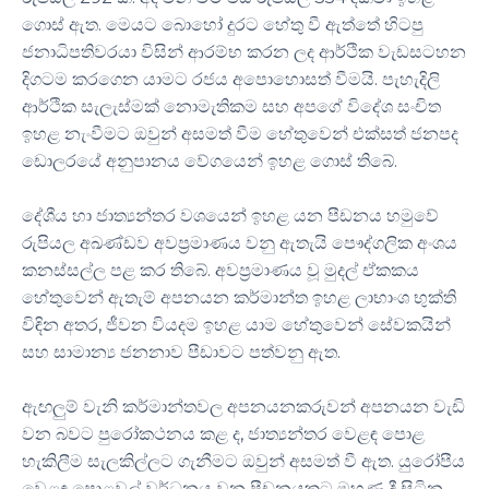
ගොස් ඇත. මෙයට බොහෝ දුරට හේතු වී ඇත්තේ හිටපු
ජනාධිපතිවරයා විසින් ආරම්භ කරන ලද ආර්ථික වැඩසටහන
දිගටම කරගෙන යාමට රජය අපොහොසත් වීමයි. පැහැදිලි
ආර්ථික සැලැස්මක් නොමැතිකම සහ අපගේ විදේශ සංචිත
ඉහළ නැංවීමට ඔවුන් අසමත් වීම හේතුවෙන් එක්සත් ජනපද
ඩොලරයේ අනුපානය වේගයෙන් ඉහළ ගොස් තිබේ.
දේශීය හා ජාත්‍යන්තර වශයෙන් ඉහළ යන පීඩනය හමුවේ
රුපියල අඛණ්ඩව අවප්‍රමාණය වනු ඇතැයි පෞද්ගලික අංශය
කනස්සල්ල පළ කර තිබේ. අවප්‍රමාණය වූ මුදල් ඒකකය
හේතුවෙන් ඇතැම් අපනයන කර්මාන්ත ඉහළ ලාභාංශ භුක්ති
විඳින අතර, ජීවන වියදම ඉහළ යාම හේතුවෙන් සේවකයින්
සහ සාමාන්‍ය ජනනාව පීඩාවට පත්වනු ඇත.
ඇඟලුම් වැනි කර්මාන්තවල අපනයනකරුවන් අපනයන වැඩි
වන බවට පුරෝකථනය කළ ද, ජාත්‍යන්තර වෙළඳ පොළ
හැකිලීම සැලකිල්ලට ගැනීමට ඔවුන් අසමත් වී ඇත. යුරෝපීය
වෙළඳ පොළවල් වර්ධනය වන පීඩනයකට මුහුණ දී සිටින