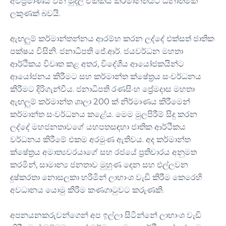
අවප්‍රමාණය වන මුදල් ඒකකය කර්මාන්තයට ධනාත්මක
ලකුණක් බවයි.
ඇඟලුම් කර්මාන්තන්නය ආරම්භ කරන ලද්දේ එක්සත් ජාතික
පක්ෂය විසිනි. ජනාධිපති ජේ.ආර්. ජයවර්ධන මහතා
ආර්ථිකය විවෘත කළ අතර, විදේශීය ආයෝජකයින්ට
ආයෝජනය කිරීමට සහ කර්මාන්ත ක්ෂේත්‍රය සංවර්ධනය
කිරීමට දිරිගැන්වීය. ජනාධිපති රණසිංහ ප්‍රේමදාස මහතා
ඇඟලුම් කර්මාන්ත ශාලා 200 ක් නිර්මාණය කිරීමෙන්
කර්මාන්ත සංවර්ධනය කළේය. මෙම මුලපිරීම් සිදු කරන
ලද්දේ මහජනතාවගේ යහපතසඳහා ජාතික ආර්ථිකය
වර්ධනය කිරීමේ එකම අරමුණ ඇතිවය. අද කර්මාන්ත
ක්ෂේත්‍රය අමාත්‍යවරයාගේ සහ රජයේ ප්‍රතිචාරය අනුමත
කරමින්, සාමාන්‍ය ජනතාව මුහුණ දෙන සහ එල්ලවන
දුෂ්කරතා නොසලකා හරිමින් ලාභාංශ වැඩි කිරීම කෙරෙහි
අවධානය යොමු කිරීම කණගාටුවට කරුණකි.
අපනයනකරුවන්ගෙන් අප ඉල්ලා සිටින්නේ ලාභාංශ වැඩි