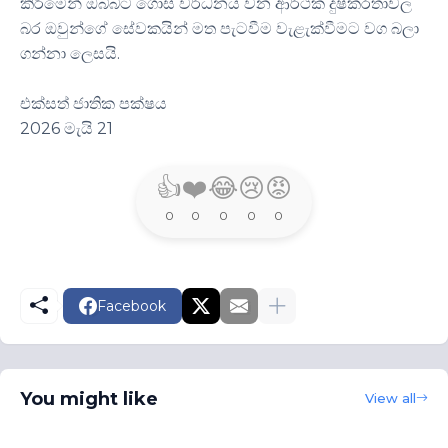
කිරීමෙන් ඔබ්බට ගොස් වර්ධනය වන ආර්ථික දුෂ්කරතාවල
බර ඔවුන්ගේ සේවකයින් මත පැටවීම වැළැක්වීමට වග බලා
ගන්නා ලෙසයි.
එක්සත් ජාතික පක්ෂය
2026 මැයි 21
👍
❤️
😂
😢
😡
0
0
0
0
0
Facebook
You might like
View all