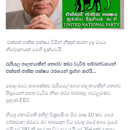
එක්සත් ජාතික පක්ෂය විසින් නිකුත් කරන ලද මාධ්‍ය
නිවේදනයක් මෙහි දැක්වෙයි.
රුපියල පාලනයකින් තොරව කඩා වැටීම සම්බන්ධයෙන්
එක්සත් ජාතික පක්ෂය රජයෙන් ප්‍රශ්න කරයි...
ඩොලරයට සාපෙක්ෂව රුපියලේ අගය පාලනයකින් තොරව
සීඝ්‍රයෙන් පහත වැටීම නිසා රජය බරපතල ගැටලුවකට
මුහුණ දී සිටී.
හිටපු ජනාධිපති රනිල් වික්‍රමසිංහ මීට මාස 20 කට පෙර
වර්තමාන රජයට රට බාරදෙන විට ඩොලරයේ අගය වූයේ
රුපියල් 292 කි. අද වන විට එය රුපියල් 354 දක්වා ඉහළ