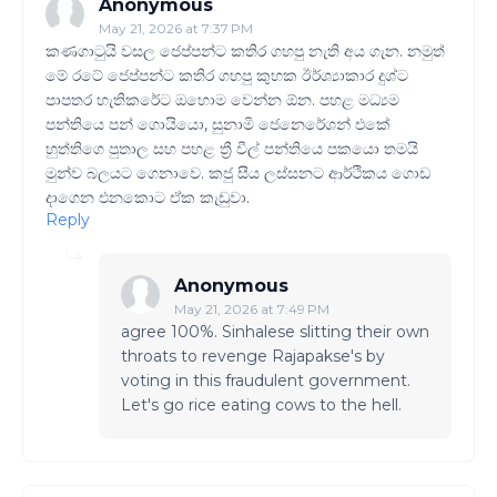
Anonymous
May 21, 2026 at 7:37 PM
කණගාටුයි වසල ජෙප්පන්ට කතිර ගහපු නැති අය ගැන. නමුත්
මේ රටේ ජෙප්පන්ට කතිර ගහපු කුහක ඊර්ශ්‍යාකාර දුශ්ට
පාපතර හැතිකරේට ඔහොම වෙන්න ඕන. පහළ මධ්‍යම
පන්තියෙ පන් ගොයියො, සුනාමි ජෙනෙරේශන් එකේ
හුත්තිගෙ පුතාල සහ පහළ ත්‍රී වීල් පන්තියෙ පකයො තමයි
මුන්ව බලයට ගෙනාවෙ. කජු සීය ලස්සනට ආර්ථිකය ගොඩ
දාගෙන එනකොට ඒක කැඩුවා.
Reply
Anonymous
May 21, 2026 at 7:49 PM
agree 100%. Sinhalese slitting their own
throats to revenge Rajapakse's by
voting in this fraudulent government.
Let's go rice eating cows to the hell.