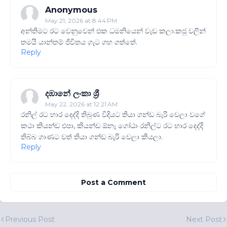
Anonymous
May 21, 2026 at 8:44 PM
අන්තිමට රට වෙනුවෙන් එක ධමනියෙන් වැඩ කලා.කජු වලින්
තමයි යාන්තම් ජිවිතය ගැට ගහ ගත්තේ.
Reply
දඹානේ ලංකා ශ්‍රී
May 22, 2026 at 12:21 AM
රනිල් රට භාර දෙද්දි තිබුණ විදියට තියා ගන්ඩ බැරි වෙලා වගේ
කථා කියන්ඩ එපා, කියන්ඩ ඕනෑ ගෝඨා රනිල්ට රට භාර දෙද්දි
තිබ්බ ගාණට වත් තියා ගන්ඩ බැරි වෙලා කියලා.
Reply
Post a Comment
Previous Post
Next Post