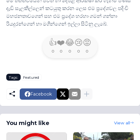
මේ තත්ත්වයෙන් ජීවිත හා දේපළ ආරක්ෂා කර ගැනීම පිණිස
දැඩි සැලකිල්ලෙන් කටයුතු කරන ලෙස එම ප්‍රදේශවල පදිංචි
මහජනතාවගෙන් සහ එම ප්‍රදේශ හරහා ගමන් ගන්නා
රියදුරන්ගෙන් හා මගීන්ගෙන් ඉල්ලා සිටිනු ලැබේ.
👍
❤️
😂
😢
😡
0
0
0
0
0
Tags:
Featured
Facebook
You might like
View all