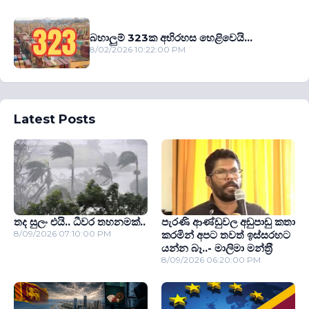
බහාලුම් 323ක අභිරහස හෙළිවෙයි...
8/02/2026 10:22:00 PM
Latest Posts
තද සුලං එයි.. ධීවර තහනමක්..
පැරණි ආණ්ඩුවල අඩුපාඩු කතා
8/09/2026 07:10:00 PM
කරමින් අපට තවත් ඉස්සරහට
යන්න බෑ..- මාලිමා මන්ත‍්‍රී
8/09/2026 06:20:00 PM