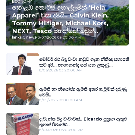
ECONOMY
කොළඹ කොටස් හොල්ලමින් ‘Hela
Apparel’ වසා දමයි.. Calvin Klein,
Tommy Hilfiger, Michael Kors,
NEXT, Tesco මහන්නේ ඔවුන්..
lanka C news
-
8/07/2026 09:20:00 AM
මෝටර් රථ බදු වංචා නඩුව ගැන නීතීඥ සභාපති
කට අරී... නාගානන්ද ගස් යන ලකුණු...
8/06/2026 03:20:00 AM
ඇමති හා නියෝජ්‍ය ඇමති අතර ගැටුමක් දරුණු
වෙයි..
8/05/2026 10:00:00 AM
දැවැන්ත බදු වංචාවක්.. Elcardo පුත‍්‍රයා ඇතුළු
තුනක් රිමාන්ඩ්..
8/04/2026 03:00:00 PM