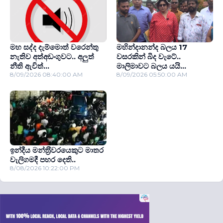
මහ සද්ද දැම්මොත් වරෙන්තු
මහින්දානන්ද බලය 17
නැතිව අත්අඩංගුවට.. අලුත්
වසරකින් බිද වැටේ..
නීති ඇවිත්...
මාලිමාවට බලය යයි...
8/09/2026 08:40:00 AM
8/09/2026 05:50:00 AM
ඉන්දීය මන්ත‍්‍රීවරයෙකුට මාතර
වැලිගමදී පහර දෙති..
8/08/2026 10:22:00 PM