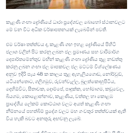
කැළණි ගංඟා ද්‍රෝණියේ ධාරා ප්‍රදේශවල බොහෝ ස්ථානවලට
මේ වන විට අධික වර්ෂාපතනයක් ලැබෙමින් පවතී.
එම වර්ෂා තත්ත්වය ද, කැළණි ගඟ ඉහළ ද්‍රෝණියේ පිහිටි
ජලාශ වලින් පිට කරනු ලබන ජල ප්‍රමාණය සහ වාරිමාර්ග
දෙපාර්තමේන්තුව මඟින් කැළණි ගංඟා ද්‍රෝණිය තුළ නඩත්තු
කරනු ලබන ගංඟා ජල මාපකවල ජල මට්ටම් විශ්ලේෂණය
අනුව ඉදිරි පැය 48 ක කාලය තුළ ඇහැලියගොඩ, නෝර්වුඩ්,
යටියන්තොට, ගලිගමුව, රුවන්වැල්ල, බුලත්කොහුපිටිය,
දෙහිඕවිට, සීතාවක, දොම්පේ, පාදුක්ක, හෝමාගම, කඩුවෙල,
බියගම, කොළොන්නාව, කැළණිය, වත්තල හා කොළඹ
ප්‍රාදේශීය ලේකම් කොට්ඨාශ වලට අයත් කැළණි ගංඟා
නිම්නයේ පහත්බිම් ප්‍රදේශ වලට මහ ගංවතුර තත්ත්වයක් ඇති
විය හැකි බවට අනතුරු අඟවනු ලැබේ.