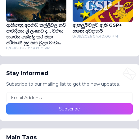
ආසියානු අපරාධ කල්ලිවල නව
ඇඟලුම්වලට ඇති GSP+
පාරාදීසය ශ්‍රී ලංකාව ද... වරාය
සහන අවදානම්
නගරය කේන්ද්‍ර කර මහා
8/09/2026 04:40:00 PM
පරිමාණ සූදු සහ මූල්‍ය වංචා..
8/09/2026 05:30:00 PM
Stay Informed
Subscribe to our mailing list to get the new updates.
Main Tags