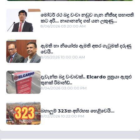
මෝටර් රථ බදු වංචා නඩුව ගැන නීතීඥ සභාපති
කට අරී... නාගානන්ද ගස් යන ලකුණු...
8/06/2026 03:20:00 AM
ඇමති හා නියෝජ්‍ය ඇමති අතර ගැටුමක් දරුණු
වෙයි..
8/05/2026 10:00:00 AM
දැවැන්ත බදු වංචාවක්.. Elcardo පුත‍්‍රයා ඇතුළු
තුනක් රිමාන්ඩ්..
8/04/2026 03:00:00 PM
බහාලුම් 323ක අභිරහස හෙළිවෙයි...
8/02/2026 10:22:00 PM