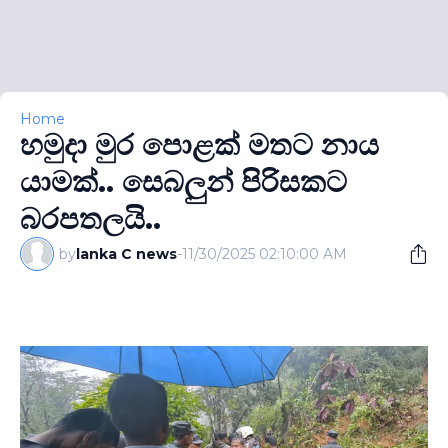
Home
හමුදා මුර පොළක් මතට නාය
යාමක්.. සෙබලුන් පිරිසකට
බරපතලයි..
by
lanka C news
-
11/30/2025 02:10:00 AM