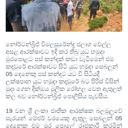
නෝර්ටන්බ්‍රිජ් විමලසුරේන්ද්‍ර ජලාශ වේල්ල
අසළ ආරක්ෂාවට ඉදි කර තිබු යුධ හමුදා
මුරපොළට පස් කන්දක් කඩා වැටීමෙන් එම
කදවුරේ ආරක්ෂාවට සිටි යුධ හමුදා සෙබලුන්
05 දෙනෙකු පස් කන්දට යට වී සිටියදී
ලක්ෂපාන යුධ හමුදා කදවුරේ බට පිරිස් විසින්
මුදා ගෙන දික්ඔය මූලික රෝහල වෙත ඇතුලත්
කල බව නෝර්ටන්බ්‍රිජ් පොලිසිය පැවසීය.
19 වන ශ්‍රී ලංකා ජාතික ආරක්ෂක බලමුලුවේ
සැරයන් මේජර් වරයෙකු ඇතුලු සෙබලුන් 05
දෙනෙකු එම මුර පොලේ රාජකාරි කරමින්