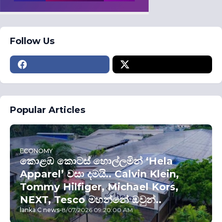
Follow Us
Popular Articles
ECONOMY
කොළඹ කොටස් හොල්ලමින් ‘Hela
Apparel’ වසා දමයි.. Calvin Klein,
Tommy Hilfiger, Michael Kors,
NEXT, Tesco මහන්නේ ඔවුන්..
lanka C news
-
8/07/2026 09:20:00 AM