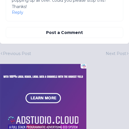
popping up all over. could you please stop this?
Thanks!
Reply
Post a Comment
Previous Post
Next Post