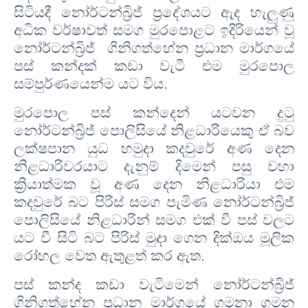
සිටියදී නෝර්ටන්බ්‍රිජ් ප්‍රදේශයට ඇද හැලුණු
අධික වර්ෂාවත් සමග මුරපොළට ඉදිරියෙන් වූ
නෝර්ටන්බ්‍රිජ් ගිනිගත්හේන ප්‍රධාන මාර්ගයේ
පස් කන්දක් කඩා වැටී එම මුරපොල
සම්පුර්ණයෙන්ම යට විය.
මුරපොල පස් කන්දෙන් යටවන දුටු
නෝර්ටන්බ්‍රිජ් පොලිසියේ නිළධාරියෙකු ඒ බව
ලක්ෂපාන යුධ හමුදා කදවුරේ අණ දෙන
නිළධාරිවරයාට දැනුම් දිමෙන් පසු වහා
ක්‍රියාත්මක වූ අණ දෙන නිළධාරියා එම
කදවුරේ බට පිරිස් සමග පැමිණ නෝර්ටන්බ්‍රිජ්
පොලිසියේ නිළධාරින් සමග එක් වී පස් වලට
යට වී සිටි බට පිරිස් මුදා ගෙන දික්ඔය මූලික
රෝහල වෙත ඇතුළත් කර ඇත.
පස් කන්ද කඩා වැටිමෙන් නෝර්ටන්බ්‍රිජ්
ගිනිගත්හේන ප්‍රධාන මාර්ගයේ ගමනා ගමන