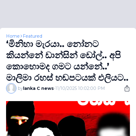
Home
Featured
‘මිනිහා මැරයා.. නෝනට
කියන්නේ ඩාන්සින් ඩෝල්.. අපි
කොහොමද ගමට යන්නේ..’
මාලිමා රහස් හඬපටයක් එලියට..
by
lanka C news
-
11/10/2025 10:02:00 PM