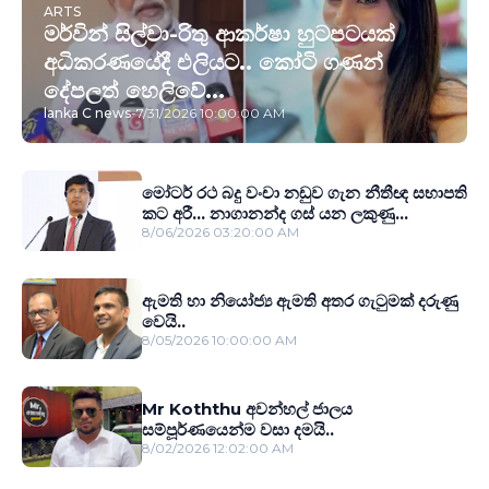
ARTS
මර්වින් සිල්වා-රිතු ආකර්ෂා හුටපටයක්
අධිකරණයේදී එලියට.. කෝටි ගණන්
දේපලත් හෙලිවේ...
lanka C news
-
7/31/2026 10:00:00 AM
මෝටර් රථ බදු වංචා නඩුව ගැන නීතීඥ සභාපති
කට අරී... නාගානන්ද ගස් යන ලකුණු...
8/06/2026 03:20:00 AM
ඇමති හා නියෝජ්‍ය ඇමති අතර ගැටුමක් දරුණු
වෙයි..
8/05/2026 10:00:00 AM
Mr Koththu අවන්හල් ජාලය
සම්පූර්ණයෙන්ම වසා දමයි..
8/02/2026 12:02:00 AM