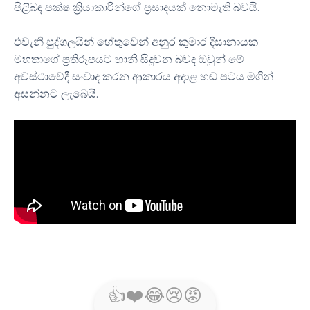
පිළිබඳ පක්ෂ ක්‍රියාකාරීන්ගේ ප්‍රසාදයක් නොමැති බවයි.
එවැනි පුද්ගලයින් හේතුවෙන් අනුර කුමාර දිසානායක
මහතාගේ ප්‍රතිරූපයට හානි සිදුවන බවද ඔවුන් මේ
අවස්ථාවේදී සංවාද කරන ආකාරය අදාළ හඬ පටය මගින්
අසන්නට ලැබෙයි.
👍
❤️
😂
😢
😡