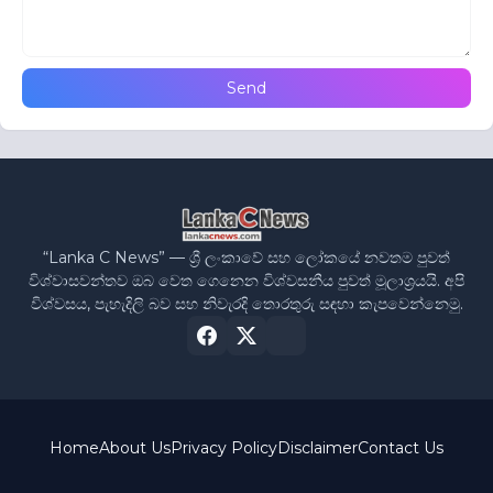
“Lanka C News” — ශ්‍රී ලංකාවේ සහ ලෝකයේ නවතම පුවත්
විශ්වාසවන්තව ඔබ වෙත ගෙනෙන විශ්වසනීය පුවත් මූලාශ්‍රයයි. අපි
විශ්වසය, පැහැදිලි බව සහ නිවැරදි තොරතුරු සඳහා කැපවෙන්නෙමු.
Home
About Us
Privacy Policy
Disclaimer
Contact Us