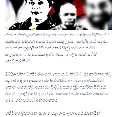
ජාතික ජනබලවේගයේ පළාත් පාලන නියෝජනය පිළිබඳ එම
පක්ෂයේ වත්මන් අමාත්‍යවරයෙකු උපාලි පන්නිලගේ මහතා
සහ තවත් පුද්ගලින් පිරිසක් අතර සිදුවූ සංවාදයක් බව
සැළකෙන හඬ පටයක් අන්තර්ජාල නාලිකාවක් මගින්
හෙළිකර තිබේ.
2024 ජනාධිපතිවරණයට පෙර පැවැත්වීමට සූදානම් කර තිබු
පළාත් පාලන ආයතන ඡන්ද විමසීම සඳහා අපේක්ෂකයින්
තෝරා ගෙන තිබු ආකාරය පිළිබඳ පක්ෂ ක්‍රියාකාරීන් පිරිසක්
විසින් උපාලි පන්නිලගේ මහතාගෙන් ප්‍රශ්න කරන ආකාරය
මෙම හඬ පටයේ අන්තර්ගතය.
එහිදී හෙළිවන්නේ ඇතැම් පළාත් පාලන අපේක්ෂකයින්