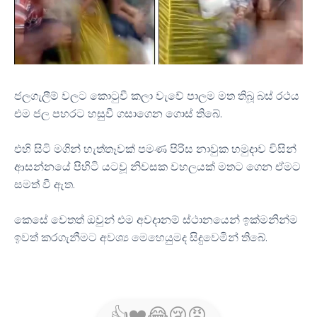
ජලගැලීම් වලට කොටුවී කලා වැවේ පාලම මත තිබූ බස් රථය
එම ජල පහරට හසුවී ගසාගෙන ගොස් තිබේ.
එහි සිටි මගින් හැත්තෑවක් පමණ පිරිස නාවුක හමුදාව විසින්
ආසන්නයේ පිහිටි යටවූ නිවසක වහලයක් මතට ගෙන ඒමට
සමත් වී ඇත.
කෙසේ වෙතත් ඔවුන් එම අවදානම් ස්ථානයෙන් ඉක්මනින්ම
ඉවත් කරගැනීමට අවශ්‍ය මෙහෙයුමද සිදුවෙමින් තිබේ.
👍
❤️
😂
😢
😡