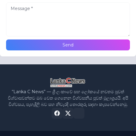
“Lanka C News” — ශ්‍රී ලංකාවේ සහ ලෝකයේ නවතම පුවත්
විශ්වාසවන්තව ඔබ වෙත ගෙනෙන විශ්වසනීය පුවත් මූලාශ්‍රයයි. අපි
විශ්වසය, පැහැදිලි බව සහ නිවැරදි තොරතුරු සඳහා කැපවෙන්නෙමු.