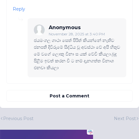
Reply
Anonymous
November 28, 2025 at 3:40 PM
ජයමංගල ගාථා සෙත් පිරිත් කියන්නේ නැතිව
ජනපති දිවිරුමේ සිද්ධිය වූ අවස්ථා වේ අපි හිතුව
මේ වගේ ලොකු විනා ස යක් වේවි කියලා.බුදු
පිළිම ඉවත් කරන වි ට නම් දැනගත්ත විනාශ
එනවා කියලා
Post a Comment
Previous Post
Next Post