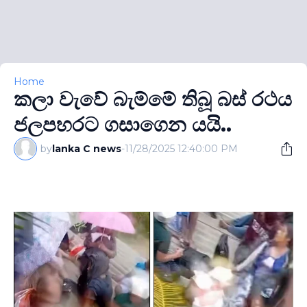
Home
කලා වැවේ බැම්මේ තිබූ බස් රථය
ජලපහරට ගසාගෙන යයි..
by
lanka C news
-
11/28/2025 12:40:00 PM