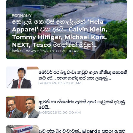
ECONOMY
කොළඹ කොටස් හොල්ලමින් ‘Hela
Apparel’ වසා දමයි.. Calvin Klein,
Tommy Hilfiger, Michael Kors,
NEXT, Tesco මහන්නේ ඔවුන්..
lanka C news
-
8/07/2026 09:20:00 AM
මෝටර් රථ බදු වංචා නඩුව ගැන නීතීඥ සභාපති
කට අරී... නාගානන්ද ගස් යන ලකුණු...
8/06/2026 03:20:00 AM
ඇමති හා නියෝජ්‍ය ඇමති අතර ගැටුමක් දරුණු
වෙයි..
8/05/2026 10:00:00 AM
දැවැන්ත බදු වංචාවක්.. Elcardo පුත‍්‍රයා ඇතුළු