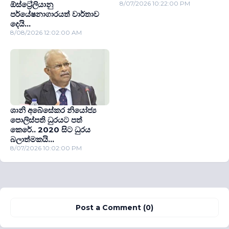
ඕස්ට්‍රේලියානු
8/07/2026 10:22:00 PM
පර්යේෂනාගාරයත් වාර්තාව
දෙයි...
8/08/2026 12:02:00 AM
ශානි අබේසේකර නියෝජ්‍ය
පොලිස්පති ධුරයට පත්
කෙරේ.. 2020 සිට ධුරය
බලාත්මකයි...
8/07/2026 10:02:00 PM
Post a Comment (0)