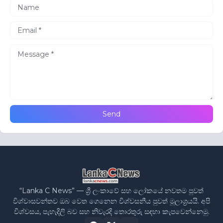
“Lanka C News” — ශ්‍රී ලංකාවේ සහ ලෝකයේ නවතම පුවත්
විශ්වාසවන්තව ඔබ වෙත ගෙනෙන විශ්වසනීය පුවත් මූලාශ්‍රයයි. අපි
විශ්වසය, පැහැදිලි බව සහ නිවැරදි තොරතුරු සඳහා කැපවෙන්නෙමු.