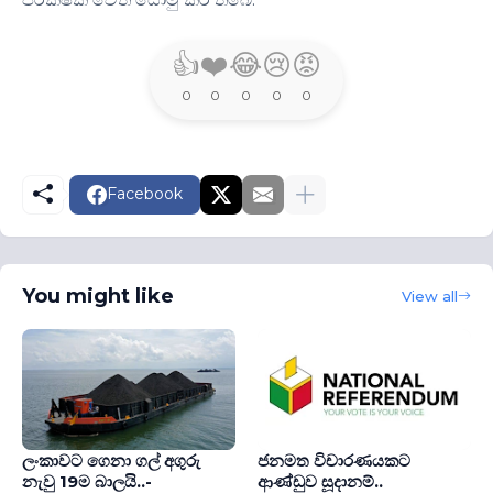
👍
❤️
😂
😢
😡
0
0
0
0
0
Facebook
You might like
View all
ලංකාවට ගෙනා ගල් අගුරු
ජනමත විචාරණයකට
නැවු 19ම බාලයි..-
ආණ්ඩුව සූදානම්..