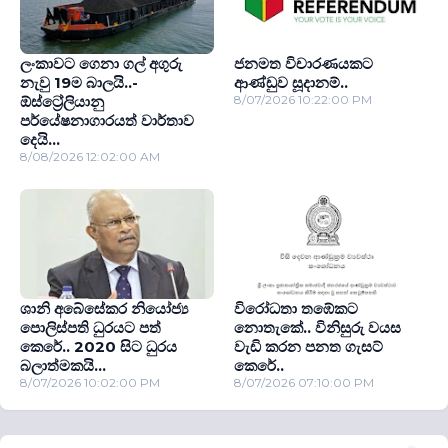
ලංකාවට ගෙනා ගල් අගුරු
ජනමත විචාරණයකට
නැවු 19ම බාලයි..-
ආණ්ඩුව සූදානම්..
ඕස්ට්‍රේලියානු
8/07/2026 10:22:00 PM
පර්යේෂනාගාරයත් වාර්තාව
දෙයි...
8/08/2026 12:02:00 AM
ශානි අබේසේකර නියෝජ්‍ය
විරෝධතා තඹේකට
පොලිස්පති ධුරයට පත්
නොතැකේ.. විනිසුරු වයස
කෙරේ.. 2020 සිට ධුරය
වැඩි කරන පනත ගැසට්
බලාත්මකයි...
කෙරේ..
8/07/2026 10:02:00 PM
8/07/2026 07:10:00 PM