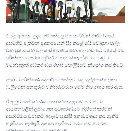
හිටපු අමාත්‍ය උදය ගම්මන්පිල මහතා විසින් ජාතීන් අතර
අසමගිව ඇතිවන ආකාරයේන් සිදු කළේ යයි චෝදනා එල්ල
වන ප්‍රකාශයන් වල සංස්කරණය නොකල හඬ පට රජයේ රස
පරීක්ෂකයා හරහා පූර්ණ වාතාවක් කැඳවීමට කොටුව
මහේස්ත්‍රාත් අධිකරණය රහස් පොලිසියට නියෝග කර තිබේ.
අපරාධ පරීක්ෂණ දෙපාර්තමේන්තුව කළ ඉල්ලීමක් සලකා
බැලීමෙන් අනතුරුව විනිසුරුවරයා මෙම නියෝගය කර ඇත.
ඒ අනුව සංස්කරණය නොකරන ලද හඬ පට මාධ්‍ය
ආයතනවලින් ලබාගෙන අධිකරණයට ඉදිරිපත් කරමින්
අපරාධමය වරදකට අදාළව සාක්ෂි අනාවරණය කර ගැනීම
හැකියාව ඇත්දැයි සොයා ගැනීමට මෙම හඬ පට රස
පරීක්ෂක වෙත යොමු කර තිබේ.