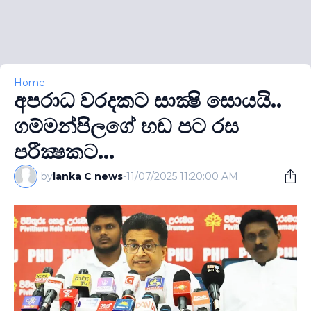
Home
අපරාධ වරදකට සාක්‍ෂි සොයයි..
ගම්මන්පිලගේ හඬ පට රස
පරීක්‍ෂකට...
by
lanka C news
-
11/07/2025 11:20:00 AM