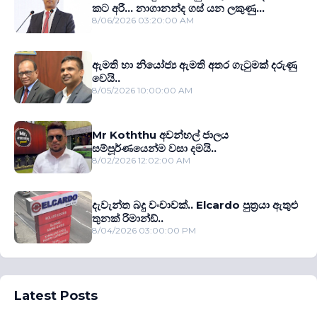
කට අරී... නාගානන්ද ගස් යන ලකුණු...
8/06/2026 03:20:00 AM
ඇමති හා නියෝජ්‍ය ඇමති අතර ගැටුමක් දරුණු
වෙයි..
8/05/2026 10:00:00 AM
Mr Koththu අවන්හල් ජාලය
සම්පූර්ණයෙන්ම වසා දමයි..
8/02/2026 12:02:00 AM
දැවැන්ත බදු වංචාවක්.. Elcardo පුත‍්‍රයා ඇතුළු
තුනක් රිමාන්ඩ්..
8/04/2026 03:00:00 PM
Latest Posts