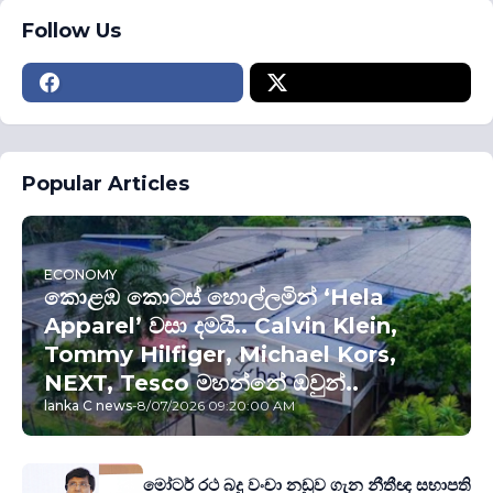
Follow Us
Popular Articles
ECONOMY
කොළඹ කොටස් හොල්ලමින් ‘Hela
Apparel’ වසා දමයි.. Calvin Klein,
Tommy Hilfiger, Michael Kors,
NEXT, Tesco මහන්නේ ඔවුන්..
lanka C news
-
8/07/2026 09:20:00 AM
මෝටර් රථ බදු වංචා නඩුව ගැන නීතීඥ සභාපති