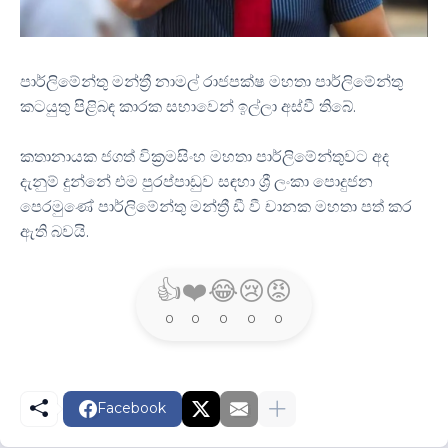
පාර්ලිමේන්තු මන්ත්‍රී නාමල් රාජපක්ෂ මහතා පාර්ලිමේන්තු
කටයුතු පිළිබඳ කාරක සභාවෙන් ඉල්ලා අස්වී තිබේ.
කතානායක ජගත් වික්‍රමසිංහ මහතා පාර්ලිමේන්තුවට අද
දැනුම් දුන්නේ එම පුරප්පාඩුව සඳහා ශ්‍රී ලංකා පොදුජන
පෙරමුණේ පාර්ලිමේන්තු මන්ත්‍රී ඩී වී චානක මහතා පත් කර
ඇති බවයි.
👍
❤️
😂
😢
😡
0
0
0
0
0
Facebook