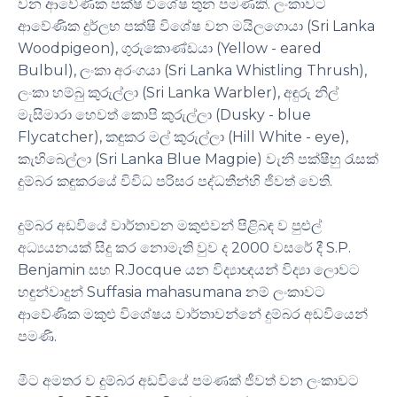
වන ආවේණික පක්ෂි විශේෂ තුන පමණකි. ලංකාවට
ආවේණික දුර්ලභ පක්ෂි විශේෂ වන මයිලගොයා (Sri Lanka
Woodpigeon), ගුරුකොණ්ඩයා (Yellow - eared
Bulbul), ලංකා අරංගයා (Sri Lanka Whistling Thrush),
ලංකා හම්බු කුරුල්ලා (Sri Lanka Warbler), අඳුරු නිල්
මැසිමාරා හෙවත් කොපි කුරුල්ලා (Dusky - blue
Flycatcher), කඳුකර මල් කුරුල්ලා (Hill White - eye),
කැහිබෙල්ලා (Sri Lanka Blue Magpie) වැනි පක්ෂීහු රැසක්
දුම්බර කඳුකරයේ විවිධ පරිසර පද්ධතීන්හි ජීවත් වෙති.
දුම්බර අඩවියේ වාර්තාවන මකුළුවන් පිළිබඳ ව පුළුල්
අධ්‍යයනයක් සිදු කර නොමැති වුව ද 2000 වසරේ දී S.P.
Benjamin සහ R.Jocque යන විද්‍යාඥයන් විද්‍යා ලොවට
හඳුන්වාදුන් Suffasia mahasumana නම් ලංකාවට
ආවේණික මකුළු විශේෂය වාර්තාවන්නේ දුම්බර අඩවියෙන්
පමණි.
මීට අමතර ව දුම්බර අඩවියේ පමණක් ජීවත් වන ලංකාවට