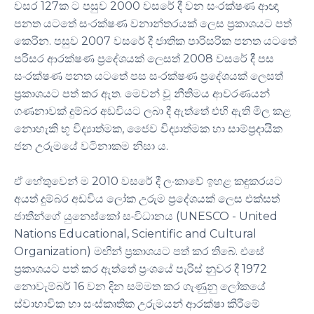
වසර 127ක ට පසුව 2000 වසරේ දී වන සංරක්ෂණ ආඥා
පනත යටතේ සංරක්ෂණ වනාන්තරයක් ලෙස ප්‍රකාශයට පත්
කෙරින. පසුව 2007 වසරේ දී ජාතික පාරිසරික පනත යටතේ
පරිසර ආරක්ෂණ ප්‍රදේශයක් ලෙසත් 2008 වසරේ දී පස
සංරක්ෂණ පනත යටතේ පස සංරක්ෂණ ප්‍රදේශයක් ලෙසත්
ප්‍රකාශයට පත් කර ඇත. මෙවන් වූ නීතිමය ආවරණයන්
ගණනාවක් දුම්බර අඩවියට ලබා දී ඇත්තේ එහි ඇති මිල කළ
නොහැකි භූ විද්‍යාත්මක, ජෛව විද්‍යාත්මක හා සාම්ප්‍රදායික
ජන උරුමයේ වටිනාකම නිසා ය.
ඒ හේතුවෙන් ම 2010 වසරේ දී ලංකාවේ ඉහළ කඳුකරයට
අයත් දුම්බර අඩවිය ලෝක උරුම ප්‍රදේශයක් ලෙස එක්සත්
ජාතීන්ගේ යුනෙස්කෝ සංවිධානය (UNESCO - United
Nations Educational, Scientific and Cultural
Organization) මඟින් ප්‍රකාශයට පත් කර තිබේ. එසේ
ප්‍රකාශයට පත් කර ඇත්තේ ප්‍රංශයේ පැරිස් නුවර දී 1972
නොවැම්බර් 16 වන දින සම්මත කර ගැණුනු ලෝකයේ
ස්වාභාවික හා සංස්කෘතික උරුමයන් ආරක්ෂා කිරීමේ