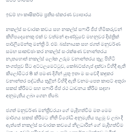
ඉඩම් හා කෘෂිකර්ම ප්‍රතිසංස්කරණ ව්‍යාපාරය
නකල්ස් සංචාරක කවය සහ නකල්ස් සෆාරි ජීප් හිමිකරුවන්
කිහිපදෙනෙකු එක් ව වත්මන් ආණ්ඩුවේ මහනුවර දිස්ත්‍රික්
පාර්ලිමේන්තු මන්ත්‍රි ඊ. එම්. බස්නායක සහ ජගත් මනුවර්ණ
සමඟ සාකච්ඡා කර නකල්ස් සංරක්ෂණ වනාන්තරය
නැතහොත් නකල්ස් ලෝක උරුම වනාන්තරය තුළ පිහිටි
තංගප්පුව සිට අට්ටලමෙට්ටුව, කෝබට්ස්ගැප් දක්වා විහිදී ඇති
කිලෝමීටර 8 ක් පමණ දිගින් යුතු ඉතා ම සංවේදී කඳුකර
වනාන්තර පද්ධතිය තුළින් විහිදී ඇති වනමංපෙත කාපට් අතුරා
සකස් කිරීමට සහ සෆාරි ජීප් රථ ධාවනය කිරීම සඳහා
අනුමැතිය ලබා ගෙන තිබේ.
ජගත් මනුවර්ණ මන්ත්‍රිවරයා ගේ මැදිහත්වීම මත මෙම
මාර්ගය සකස් කිරීමට නීති විරෝධී අනුමැතිය පළමු ව ලබා දී
ඇත්තේ නකල්ස් සංචාරක කවයේ නිලධාරීන් ගේ මැදිහත්වීම