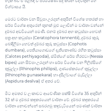
හැකි බව ඒ පිළිබඳ ව පර්යේෂණ සිදු කරන විද්වතුන් ගේ
විශ්වාසය යි.
මෙරට වාර්තා වන සිවුපා උරගුන් අතුරින් විශේෂ හතරක් හා
සර්ප විශේෂ අතුරෙන් තුනක් මුළු ලොවින් ම වාර්තා වන්නේ
දුම්බර අඩවියෙන් පමණි. එනම් දුම්බර අඟ කටුස්සා හෙවත්
පත්‍ර අඟ කටුස්සා (Ceratophora tennentii), දුම්බර කුරු
බෝදිලිමා හෙවත් දුම්බර කුරු කටුස්සා (Cophotis
dumbara), පෙතියාගොඩගේ දැතිකොණ්ඩ රහිත කටුස්සා
(Calotes pethiyagodai), ස්මිත්ගේ සර්ප හීරළුවා (Nessia
bipes) යන සිව්පා උරගුන් හා සර්ප විශේෂ වන ෆිලිප්සිගේ
තුඩුල්ලා (Rhinophis phillipsi), ගුණසේකරගේ තුඩුල්ලා
(Rhinophis gunasekarai) හා දසිල්වාගේ මැඩිල්ලා
(Aspidura desilvai) ඒ අතර වේ.
මීට අමතර ව ලංකාවට ආවේණික පක්ෂි විශේෂ 35 අතුරින්
32 ක් ම දුම්බර කඳුකරයෙන් වාර්තා වේ. දුම්බර කඳුකරයේ
වාර්තා නොවන්නේ සබරගමු කඳුවැටියෙන් පමණක් වාර්තා