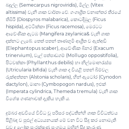
බදුල්ල (Semecarpus nigroviridis), මිල්ල (Vitex
altissima) වැනි ශාක වාර්තා වේ. ගංගාශ්‍රිත වනාන්තර තීරයේ
තිඹිරි (Diospyros malabarica), කොටදිඹුල (Ficus
hispida), අට්ටික්කා (Ficus racemosa), මෙරටට
ආවේණික ඇටඹ (Mangifera zeylanica& වැනි ශාක
දක්නට ලැබේ. තෙත් පතන් තෘණභූමි ආශ්‍රීත ව ඇත්අඩි
(Elephantopus scaber), ආවේණික බිනර (Exacum
trinervium), වැල් පත්පාඩගම් (Mollugo oppositifolia),
පිටවක්කා (Phyllanthus debilis) හා නිල්මොනරැස්ස
(Utricularia bifida) වැනි ශාක ද වියළි පතන් බිම්වල
රුක්අත්තන (Alstonia scholaris), හීන් ඇටෝර (Cynodon
dactylon), මානා (Cymbopogon nardus), ඉළුක්
(Imperata cylindrica, Themeda tremula) වැනි ශාක
විශේෂ ගණනාවක් දැකිය හැකි ය.
දුම්බර අඩවියේ විවිධ වූ පරිසර පද්ධතීන්හි ශාක විවිධත්වය
පිළිබඳ ව පුළුල් අධ්‍යයනයක් මේ වන විට සිදු කර නොමැති
වුව ද ලෝක සංරක්ෂණ සංගමය මඟින් සිදු කැරුණු