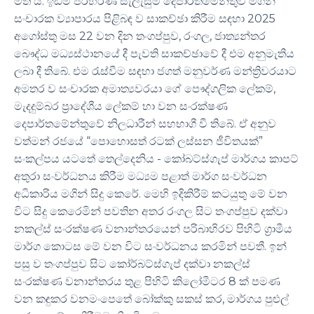
මත ය. ඉඩම් පරිහරණ සැලැසුම් දෙපාර්තමේන්තුව මගින්
සංචාරක ව්‍යාපාරය පිළිබඳ ව සාකච්ඡා කිරීම සඳහා 2025
අගෝස්තු මස 22 වන දින තංගප්පුව, රංගල, ජාත්‍යන්තර
බෞද්ධ මධ්‍යස්ථානයේ දී පැවති සාකච්ඡාවේ දී එම අනුමැතිය
ලබා දී තිබේ. එම රැස්වීම සඳහා ජගත් මනුවර්ණ මන්ත්‍රිවරයාට
අමතර ව සංචාරක අමාත්‍යවරයා ගේ පෞද්ගලික ලේකම්,
මැදදුම්බර ප්‍රාදේශීය ලේකම් හා වන සංරක්ෂණ
දෙපාර්තමේන්තුවේ නිලධාරීන් සහභාගී වී තිබේ. ඒ අනුව
වත්මන් රජයේ “පොහොසත් රටක් ලස්සන ජීවිතයක්”
සංකල්පය යටතේ තෙල්දෙනිය - කෝබට්ස්ගැප් මාර්ගය කාපට්
අතුරා සංවර්ධනය කිරීම මධ්‍යම පළාත් මාර්ග සංවර්ධන
අධිකාරිය මගින් සිදු කෙරේ. මෙහි ඉදිකිරීම් කටයුතු මේ වන
විට සිදු කෙරෙමින් පවතින අතර රංගල සිට තංගප්පුව දක්වා
නකල්ස් සංරක්ෂණ වනාන්තරයෙන් පරිබාහිරව පිහිටි ග්‍රාමීය
මාර්ග කොටස මේ වන විට සංවර්ධනය කරමින් පවතී. ඉන්
පසු ව තංගප්පුව සිට කෝර්බට්ස්ගැප් දක්වා නකල්ස්
සංරක්ෂණ වනාන්තරය තුළ පිහිටි කිලෝමීටර 8 ක් පමණ
වන කඳුකර වනමංපෙතේ බෝක්කු සකස් කර, මාර්ගය පුළුල්