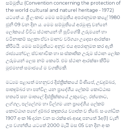
සම්මුතිය (Convention concerning the protection of
the world cultural and naturel heritage - 1972)
යටතේ ය. ශ්‍රී ලංකාව මෙම සම්මුතිය අපරානුමත කළේ 1980
ජුනි 09 වන දින ය. මෙම සම්මුතියේ අරමුණු වන්නේ
ලෝකයේ විවිධ ස්ථානයන් හි සුවිශේෂී උරුමයන් හා
වටිනාකම් සලකා ඒවා මානව වර්ගයා උදෙසා ආරක්ෂා
කිරීමයි. මෙම සම්මුතියට අනුව එය අපරානුමත කර ඇති
රාජ්‍යයන්වල ස්වාභාවික හා සංස්කෘතික උරුම ස්ථාන ලෝක
උරුමයන් ලෙස නම් කෙරේ. එම ස්ථාන ආරක්ෂා කිරීම
මුළුමහත් සමාජයේ ම වගකීමකි.
මධ්‍යම පළාතේ මහනුවර දිස්ත්‍රික්කයේ මිණිපේ, උඩදුම්බර,
පාතදුම්බර හා පන්විල යන ප්‍රාදේශීය ලේකම් කොට්ඨාස
හතරේ සහ මාතලේ දිස්ත්‍රික්කයේ උකුවෙල. රත්තොට,
ලග්ගල, පල්ලේගම හා විල්ගම යන ප්‍රාදේශීය ලේකම්
කොට්ඨාශ පහේ දුම්බර කඳුකරය ව්‍යාප්ත ව තිබේ. සංශෝධිත
1907 අංක 16 දරන වන සංරක්ෂණ ආඥා පනතේ 3අ(1) වැනි
උප වගන්තිය යටතේ 2000 මැයි මස 05 වන දින අංක