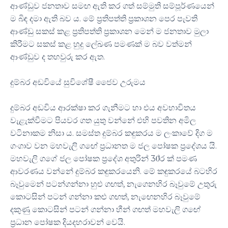
ආණ්ඩුව ජනතාව සමඟ ඇති කර ගත් සම්මුති සම්පූර්ණයෙන්
ම බිඳ දමා ඇති බව ය. මේ ප්‍රතිපත්ති ප්‍රකාශන පෙර පැවති
ආණ්ඩු සකස් කළ ප්‍රතිපත්ති ප්‍රකාශන මෙන් ම ජනතාව මුලා
කිරීමට සකස් කළ හුදු ලේඛණ පමණක් ම බව වත්මන්
ආණ්ඩුව ද තහවුරු කර ඇත.
දුම්බර අඩවියේ සුවිශේෂී ජෛව උරුමය
දුම්බර අඩවිය ආරක්ෂා කර ගැනීමට හා එය අවභාවිතය
වැළැක්වීමට පියවර ගත යුතු වන්නේ එහි පවතින අමිල
වටිනාකම නිසා ය. සමස්ත දුම්බර කඳුකරය ම ලංකාවේ දිග ම
ගංගාව වන මහවැලි ගඟේ ප්‍රධානත ම ජල පෝෂක ප්‍රදේශය යි.
මහවැලි ගගේ ජල පෝෂක ප්‍රදේශ අතුරින් 30්‍ර ක් පමණ
ආවරණය වන්නේ දුම්බර කඳුකරයෙනි. මේ කඳුකරයේ බටහිර
බෑවුමෙන් පටන්ගන්නා හුළු ගඟත්, නැගෙනහිර බෑවුමේ උතුරු
කොටසින් පටන් ගන්නා කළු ගඟත්, නැඟෙනහිර බෑවුමේ
දකුණු කොටසින් පටන් ගන්නා හීන් ගඟත් මහවැලි ගඟේ
ප්‍රධාන පෝෂක දියදහරාවන් වෙයි.