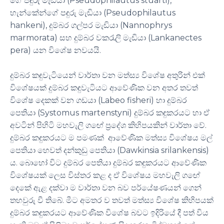
ගේ පඳුරු මැඬියා (Pseudophilautus stuarti),
හැන්කේන්ගේ පඳුරු මැඬියා (Pseudophilautus
hankeni), දුම්බර ගල්පර මැඬියා (Nannophrys
marmorata) සහ දුම්බර වකරැලි මැඬියා (Lankanectes
pera) යන විශේෂ නවයයි.
දුම්බර කඳුවැටියෙන් වාර්තා වන මත්ස්‍ය විශේෂ අතුරින් එක්
විශේෂයක් දුම්බර කඳුවැටියට ආවේණික වන අතර තවත්
විශේෂ දෙකක් වන ගඩයා (Labeo fisheri) හා දුම්බර
පෙතියා (Systomus martenstyni) දුම්බර කඳුකරයට හා ඒ
අවටින් පිහිටි මහවැලි ගඟේ ප්‍රදේශ කිහිපයකින් වාර්තා වේ.
දුම්බර කඳුකරයට ම පමණක් ආවේණික මත්ස්‍ය විශේෂය මල්
පෙතියා හෙවත් දන්කුඩු පෙතියා (Dawkinsia srilankensis)
ය. බොහෝ විට දුම්බර පෙතියා දුම්බර කඳුකරයට ආවේණික
විශේෂයක් ලෙස විස්තර කළ ද ඒ විශේෂය මහවැලි ගඟේ
දෙකේ ඇළ දක්වා ම වාර්තා වන බව පර්යේෂණයන් ගෙන්
තහවුරු වී තිබේ. මීට අමතර ව තවත් මත්ස්‍ය විශේෂ කිහිපයක්
දුම්බර කඳුකරයට ආවේණික විශේෂ බවට ඉදිරියේ දී පත් විය