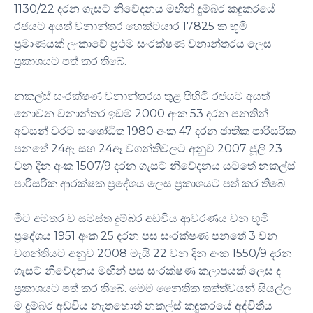
1130/22 දරන ගැසට් නිවේදනය මඟින් දුම්බර කඳුකරයේ
රජයට අයත් වනාන්තර හෙක්ටයාර 17825 ක භූමි
ප්‍රමාණයක් ලංකාවේ ප්‍රථම සංරක්ෂණ වනාන්තරය ලෙස
ප්‍රකාශයට පත් කර තිබේ.
නකල්ස් සංරක්ෂණ වනාන්තරය තුළ පිහිටි රජයට අයත්
නොවන වනාන්තර ඉඩම් 2000 අංක 53 දරන පනතින්
අවසන් වරට සංශෝධිත 1980 අංක 47 දරන ජාතික පාරිසරික
පනතේ 24ඇ සහ 24ඈ වගන්තිවලට අනුව 2007 ජූලි 23
වන දින අංක 1507/9 දරන ගැසට් නිවේදනය යටතේ නකල්ස්
පාරිසරික ආරක්ෂක ප්‍රදේශය ලෙස ප්‍රකාශයට පත් කර තිබේ.
මීට අමතර ව සමස්ත දුම්බර අඩවිය ආවරණය වන භූමි
ප්‍රදේශය 1951 අංක 25 දරන පස සංරක්ෂණ පනතේ 3 වන
වගන්තියට අනුව 2008 මැයි 22 වන දින අංක 1550/9 දරන
ගැසට් නිවේදනය මඟින් පස සංරක්ෂණ කලාපයක් ලෙස ද
ප්‍රකාශයට පත් කර තිබේ. මෙම නෛතික තත්ත්වයන් සියල්ල
ම දුම්බර අඩවිය නැතහොත් නකල්ස් කඳුකරයේ අද්විතීය