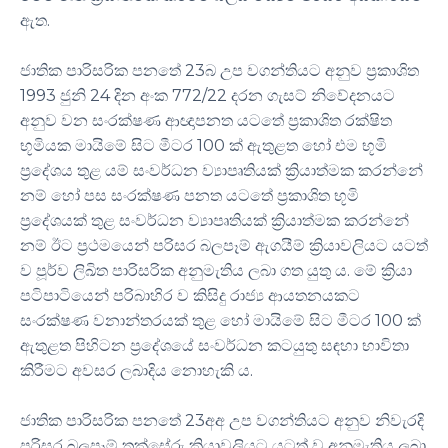
ඇත.
ජාතික පාරිසරික පනතේ 23බ උප වගන්තියට අනුව ප්‍රකාශිත
1993 ජුනි 24 දින අංක 772/22 දරන ගැසට් නිවේදනයට
අනුව වන සංරක්ෂණ ආඥාපනත යටතේ ප්‍රකාශිත රක්ෂිත
භූමියක මායිමේ සිට මීටර 100 ක් ඇතුළත හෝ එම භූමි
ප්‍රදේශය තුළ යම් සංවර්ධන ව්‍යාපෘතියක් ක්‍රියාත්මක කරන්නේ
නම් හෝ පස සංරක්ෂණ පනත යටතේ ප්‍රකාශිත භූමි
ප්‍රදේශයක් තුළ සංවර්ධන ව්‍යාපෘතියක් ක්‍රියාත්මක කරන්නේ
නම් ඊට ප්‍රථමයෙන් පරිසර බලපෑම් ඇගයීම් ක්‍රියාවලියට යටත්
ව පූර්ව ලිඛිත පාරිසරික අනුමැතිය ලබා ගත යුතු ය. මේ ක්‍රියා
පටිපාටියෙන් පරිබාහිර ව කිසිදු රාජ්‍ය ආයතනයකට
සංරක්ෂණ වනාන්තරයක් තුළ හෝ මායිමේ සිට මීටර 100 ක්
ඇතුළත පිහිටන ප්‍රදේශයේ සංවර්ධන කටයුතු සඳහා භාවිතා
කිරීමට අවසර ලබාදිය නොහැකි ය.
ජාතික පාරිසරික පනතේ 23අඅ උප වගන්තියට අනුව නිවැරදි
පරිසර බලපෑම් තක්සේරු ක්‍රියාවලියට යටත් ව අනුමැතිය ලබා