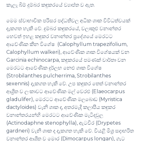
කැලෑ බිම් දුම්බර කඳුකරයේ ව්‍යාප්ත ව ඇත.
මෙම ස්වාභාවික පරිසර පද්ධතිවල අධික ශාක විවිධත්වයක්
දැකගත හැකි වේ. දුම්බර කඳුකරයේ, වලාකුළු වනාන්තර
හෙවත් ඉහළ කඳුකර වනාන්තර ප්‍රදේශයේ මෙරටට
ආවේණික කීන විශේෂ (Calophyllum trapezifolium,
Calophyllum walkeri), ආවේණික ශාක විශේෂයක් වන
Garcinia echinocarpa, කඳුකරයේ පමණක් වාර්තා වන
මෙරටට ආවේණික දුර්ලභ නෙළු ශාක විශේෂ
(Strobilanthes pulcherrima, Strobilanthes
sexennis) දැකගත හැකි වේ. උප කඳුකර තෙත් වනාන්තර
ආශ්‍රිත ව ලංකාවට ආවේණික මල් වෙරළු (Elaeocarpus
gladulifer), මෙරටට ආවේණික මලබොඩ (Myristica
dactyloides) වැනි ශාක ද, අතරමැදි කලාපීය කඳුකර
වනාන්තරයන්හි මෙරටට ආවේණික මැටිදවුල
(Actinodaphne stenophylla), ඇටවීර (Drypetes
gardneri) වැනි ශාක ද දැකගත හැකි වේ. වියළි මිශ්‍ර සදාහරිත
වනාන්තර ආශ්‍රිත ව මොර (Dimocarpus longan), ගැට