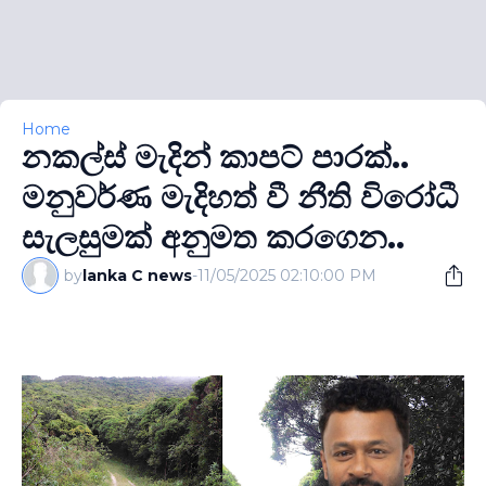
Home
නකල්ස් මැදින් කාපට් පාරක්..
මනුවර්ණ මැදිහත් වී නීති විරෝධී
සැලසුමක් අනුමත කරගෙන..
by
lanka C news
-
11/05/2025 02:10:00 PM