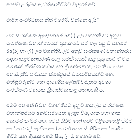
ජෛව උරුමය ආරක්ෂා කිරීමට වැදගත් වේ.
මාර්ග සංවර්ධනය නීති විරෝධී වන්නේ ඇයි?
වන සංරක්ෂණ ආඥාපනතේ 3අ(1) උප වගන්තියට අනුව
සංරක්ෂණ වනාන්තරයක් ප්‍රකාශයට පත් කළ පසු ව පනතේ
3අ(3) හා (4) උප වගන්තිවලට අනුව සංරක්ෂණ වනාන්තරය
සඳහා කළමනාකරණ සැලැසුමක් සකස් කළ යුතු අතර ඒ මත
පමණක් නිශ්චිත කාර්යයන් ක්‍රියාත්මක කළ හැකි ය. එසේ
නොමැතිව සංචාරක ක්ෂේත්‍රයේ ව්‍යාපාරිකයන්ට හෝ
මන්ත්‍රිවරුන්ට හෝ ප්‍රාදේශීය ලේකම්වරුන්ට අවශ්‍ය
සංරක්ෂණ වනයක ක්‍රියාත්මක කළ නොහැකි ය.
මෙම පනතේ 6 වන වගන්තියට අනුව නකල්ස් සංරක්ෂණ
වනාන්තරයට අනවසරයෙන් ඇතුළු වීම, ශාක හෝ ශාක
කොටස් කැපීම හෝ ඉවත් කිරීම හෝ ඉඩම් එළිපෙහෙළි කිරීම
හෝ පාරවල් තැනීම හෝ පාරක් වෙනස් කිරීම හෝ භාවිත
කිරීම යන ක්‍රියාකරකම් සියල්ල ම තහනම් වේ.