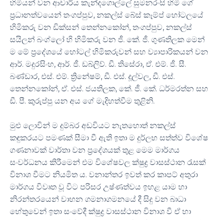
හිමියන් වන ආචාර්ය කැන්දගොල්ලේ සුමනරංසි හිමි ගේ
ප්‍රධානත්වයෙන් තංගප්පුව, නකල්ස් බේස් කෑම්ප් හෝටලයේ
හිමිකරු වන ඩික්සන් තෙන්නකෝන්, තංගප්පුව, නකල්ස්
සයිලන් බංග්ලෝ හි හිමිකරු වන ජී. කේ. ජී. ගුණතිලක මෙන්
ම මේ ප්‍රදේශයේ හෝටල් හිමිකරුවන් සහ ව්‍යාපාරිකයන් වන
ආර්. මදුරසිංහ, ආර්. ජී. ඩබ්ලිව්. ඩී. තිසේරා, ඒ. එම්. ජී. සී.
බණ්ඩාර, එස්. එම්. ත්‍රිනේෂම්, ඩී. එස්. දූල්වල, ඩී. එස්.
තෙන්නකෝන්, ඒ. එස්. ජයතිලක, කේ. ජී. කේ. ධර්මරත්න සහ
ඩී. පී. කුරුප්පු යන අය ගේ මැදිහත්වීම තුළිනි.
මුළු ලොවින් ම දුම්බර අඩවියට නැතහොත් නකල්ස්
කඳුකරයට පමණක් සීමා වී ඇති ඉතා ම දුර්ලභ සත්ත්ව විශේෂ
ගණනාවක් වාර්තා වන ප්‍රදේශයක් තුළ මෙම මාර්ගය
සංවර්ධනය කිරීමෙන් එම විශේෂවල ක්ෂුද්‍ර වාසස්ථාන රැසක්
විනාශ වීමට නියමිත ය. වනාන්තර ඉවත් කර කාපට් අතුරා
මාර්ගය විවෘත වූ විට පරිසර උෂ්ණත්වය ඉහළ යාම හා
නිරන්තරයෙන් වාහන ගමනාගමනයේ දී සිදු වන බාධා
හේතුවෙන් ඉතා සංවේදී ක්ෂුද්‍ර වාසස්ථාන විනාශ වී ඒ හා