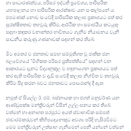
හා සාධාරණත්වය, පරිසර පද්ධති ප්‍රවේශය, පාරිසරික
යහපාලනය හා පාරිසරික ආරක්ෂාව යන සංකල්පයන් ය.
එපමණක් නොව සංවේදී පාරිසරික කලාප ප්‍රකාශයට පත් කර
සුරක්ෂිතතාව තහවුරු කිරීම, ආර්ථික හා සමාජයීය කටයුතු
සඳහා කඳුකර වනාන්තර භාවිතයට ගැනීම නියාමනය වැනි
සාධනීය කරුණු ගණනාවක් සඳහන් කර තිබේ.
මීට අමතර ව ජනතාව සමඟ සම්මුතිගත වූ ජාතික ජන
බලවේගයේ “මිහිකත පරිසර ප්‍රතිපත්තියේ” සඳහන් වන
ආකාරයට දැනට විද්‍යානුකූල ව හඳුනාගෙන ප්‍රකාශයට පත්
කර ඇති පාරිසරික ව දැඩි සංවේදී කලාප නිශ්චිත ව තහවුරු
කිරීම සිදු කරන බවට ජනතාවට පොරොන්දු දී ඇත.
නමුත් ඒ සියල්ල ඊ. එම්. බස්නායක හා ජගත් මනුවර්ණ යන
ආණ්ඩුපක්ෂ මන්ත්‍රිවරුන් විසින් උල්ලංඝනය කර තිබේ.
වත්මන් හා අනාගත පරපුරට අයත් ස්වාභාවික සම්පත්
ජාවාරම්කරුවන් කිහිපදෙනෙකුට අවශ්‍ය පරිදි හැසිරවීමට
මෙම මන්ත්‍රිවරුන් උත්සාහ ගැනීමෙන් පෙනී යන්නේ වත්මන්