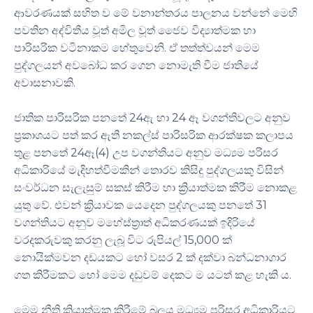
ආවරණයක් සහිත ව මේ වනාන්තරය පාලනය වන්නේ මෙහි
පවතින අද්විතීය වූත් අමිල වූත් ජෛව විද්‍යාත්මක හා
පාරිසරික වටිනාකම හේතුවෙනි. ඒ තත්ත්වයන් මෙම
පුද්ගලයන් අවබෝධ කර ගෙන නොමැති වීම ජාතියේ
අවාසනාවකි.
ජාතික පාරිසරික පනතේ 24ඇ හා 24 ඈ වගන්තිවලට අනුව
ප්‍රකාශයට පත් කර ඇති නකල්ස් පාරිසරික ආරක්ෂක කලාපය
තුළ පනතේ 24ඈ(4) උප වගන්තියට අනුව මධ්‍යම පරිසර
අධිකාරියේ මැදිහත්වීමකින් තොරව කිසිදු පුද්ගලයකු විසින්
සංවර්ධන සැලැසුම් සකස් කිරීම හා ක්‍රියාත්මක කිරීම නොකළ
යුතු වේ. එවන් ක්‍රියාවක යෙදෙන පුද්ගලයකු පනතේ 31
වගන්තියට අනුව මහේස්ත්‍රාත් අධිකරණයක් ඉදිරියේ
වරදකරුවකු කරනු ලැබූ විට රුපියල් 15,000 ක්
නොයික්මවන දඩයකට හෝ වසර 2 ක් දක්වා බන්ධනාගාර
ගත කිරීමකට හෝ මෙම දඩුවම් දෙකට ම යටත් කළ හැකි ය.
මෙම නීති ක්‍රියාත්මක කිරීමේ බලය මධ්‍යම පරිසර අධිකාරියට