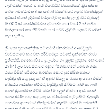
ගැනීමකින් තොර ව නීති විරෝධීව ව්‍යාපෘතියක් ක්‍රියාත්මක
කරන අවස්ථාවක දී පනතේ 31 වගන්තියට අනුව මහේස්ත්‍රාත්
අධිකරණයක් ඉදිරියේ වරදකරුවකු කරනු ලැබූ විට රුපියල්
15,000 ක් නොයික්මවන දඩයකට හෝ වසර 2 ක් දක්වා
බන්දනාගාර ගත කිරීමකට හෝ මෙම දඩුවම් දෙකට ම යටත්
කළ හැකි ය.
ශ්‍රී ලංකා ප්‍රජාතාන්ත්‍රික සමාජවාදී ජනරජයේ ආණ්ඩුක්‍රම
ව්‍යවස්ථාවේ හය වන පරිච්ඡේදය යටතේ දැක්වෙන රාජ්‍ය
ප්‍රතිපත්ති, මෙහෙයවීමේ මූලධර්ම හා මූලික යුතුකම් කොටසේ
27(14) උප ව්‍යවස්ථාවට අනුව “ජනතාවගේ යහපත තකා
රජය විසින් පරිසරය ආරක්ෂා කොට සුරක්ෂිත කොට
වැඩිදියුණු කළ යුතු ය.” ඒ අනුව සියලූ ම රාජ්‍ය ආයතන විසින්
පරිසරය ආරක්ෂා කිරීමට, වැඩිදියුණු කිරීමට, නීති හා අණ
පනත් ක්‍රියාත්මක කිරීම මෙන් ම අලුත් නීති හා අණ පනත්
සකස් කිරීම ද සිදු කළ යුතු ය. පරිසරයේ පැවැත්මට බලපෑම්
නොවන ආකාරයේ තීන්දු තීරණ ගැනීම මෙන් ම ප්‍රතිපත්ති
සකස් කර ක්‍රියාවේ යෙදවීමට ද සියලූ ම රාජ්‍ය ආයතන බැඳී