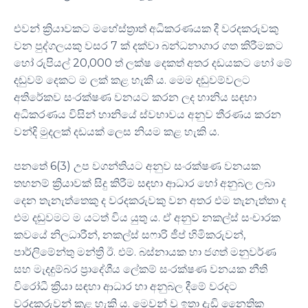
එවන් ක්‍රියාවකට මහේස්ත්‍රාත් අධිකරණයක දී වරදකරුවකු
වන පුද්ගලයකු වසර 7 ක් දක්වා බන්ධනාගාර ගත කිරීමකට
හෝ රුපියල් 20,000 ත් ලක්ෂ දෙකත් අතර දඩයකට හෝ මේ
දඬුවම් දෙකට ම ලක් කළ හැකි ය. මෙම දඬුවම්වලට
අතිරේකව සංරක්ෂණ වනයට කරන ලද හානිය සඳහා
අධිකරණය විසින් හානියේ ස්වභාවය අනුව තීරණය කරන
වන්දි මුදලක් දඩයක් ලෙස නියම කළ හැකි ය.
පනතේ 6(3) උප වගන්තියට අනුව සංරක්ෂණ වනයක
තහනම් ක්‍රියාවක් සිදු කිරීම සඳහා ආධාර හෝ අනුබල ලබා
දෙන තැනැත්තෙකු ද වරදකරුවකු වන අතර එම තැනැත්තා ද
එම දඬුවමට ම යටත් විය යුතු ය. ඒ අනුව නකල්ස් සංචාරක
කවයේ නිලධාරීන්, නකල්ස් සෆාරි ජීප් හිමිකරුවන්,
පාර්ලිමේන්තු මන්ත්‍රි ඊ. එම්. බස්නායක හා ජගත් මනුවර්ණ
සහ මැදදුම්බර ප්‍රාදේශීය ලේකම් සංරක්ෂණ වනයක නීති
විරෝධී ක්‍රියා සඳහා ආධාර හා අනුබල දීමේ වරදට
වරදකරුවන් කළ හැකි ය. මෙවන් වූ ඉතා දැඩි නෛතික