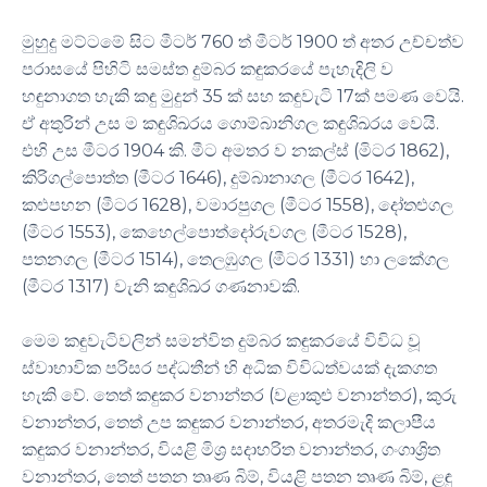
මුහුදු මට්ටමේ සිට මීටර් 760 ත් මීටර් 1900 ත් අතර උච්චත්ව
පරාසයේ පිහිටි සමස්ත දුම්බර කඳුකරයේ පැහැදිලි ව
හඳුනාගත හැකි කඳු මුදුන් 35 ක් සහ කඳුවැටි 17ක් පමණ වෙයි.
ඒ අතුරින් උස ම කඳුශිඛරය ගොම්බානිගල කඳුශිඛරය වෙයි.
එහි උස මීටර 1904 කි. මීට අමතර ව නකල්ස් (මිටර 1862),
කිරිගල්පොත්ත (මීටර 1646), දුම්බානාගල (මීටර 1642),
කළුපහන (මීටර 1628), වමාරපුගල (මීටර 1558), දෝතළුගල
(මීටර 1553), කෙහෙල්පොත්දෝරුවගල (මීටර 1528),
පතනගල (මීටර 1514), තෙලඹුගල (මීටර 1331) හා ලකේගල
(මීටර 1317) වැනි කඳුශිඛර ගණනාවකි.
මෙම කඳුවැටිවලින් සමන්විත දුම්බර කඳුකරයේ විවිධ වූ
ස්වාභාවික පරිසර පද්ධතීන් හි අධික විවිධත්වයක් දැකගත
හැකි වේ. තෙත් කඳුකර වනාන්තර (වළාකුළු වනාන්තර), කුරු
වනාන්තර, තෙත් උප කඳුකර වනාන්තර, අතරමැදි කලාපීය
කඳුකර වනාන්තර, වියළි මිශ්‍ර සදාහරිත වනාන්තර, ගංගාශ්‍රිත
වනාන්තර, තෙත් පතන තෘණ බිම්, වියළි පතන තෘණ බිම්, ළඳු