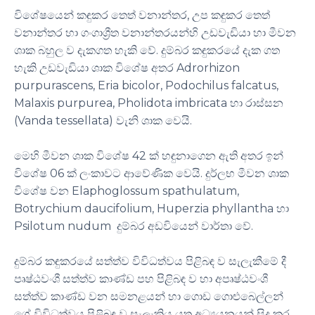
විශේෂයෙන් කඳුකර තෙත් වනාන්තර, උප කඳුකර තෙත්
වනාන්තර හා ගංගාශ්‍රීත වනාන්තරයන්හි උඩවැඩියා හා මීවන
ශාක බහුල ව දැකගත හැකි වේ. දුම්බර කඳුකරයේ දැක ගත
හැකි උඩවැඩියා ශාක විශේෂ අතර Adrorhizon
purpurascens, Eria bicolor, Podochilus falcatus,
Malaxis purpurea, Pholidota imbricata හා රාස්සන
(Vanda tessellata) වැනි ශාක වෙයි.
මෙහි මීවන ශාක විශේෂ 42 ක් හඳුනාගෙන ඇති අතර ඉන්
විශේෂ 06 ක් ලංකාවට ආවේණික වෙයි. දුර්ලභ මීවන ශාක
විශේෂ වන Elaphoglossum spathulatum,
Botrychium daucifolium, Huperzia phyllantha හා
Psilotum nudum දුම්බර අඩවියෙන් වාර්තා වේ.
දුම්බර කඳුකරයේ සත්ත්ව විවිධත්වය පිළිබඳ ව සැලැකීමේ දී
පෘෂ්ඨවංශී සත්ත්ව කාණ්ඩ පහ පිළිබඳ ව හා අපෘෂ්ඨවංශී
සත්ත්ව කාණ්ඩ වන සමනළයන් හා ගොඩ ගොළුබෙල්ලන්
ගේ විවිධත්වය පිළිබඳ ව සැලැකිය යුතු අධ්‍යයනයන් සිදු කර