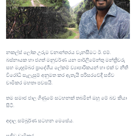
නකල්ස් ලෝක උරුම වනාන්තරය වැනසීමට ඊ. එම්.
බස්නායක හා ජගත් මනුවර්ණ යන පාර්ලිමේන්තු මන්ත්‍රිවරු
සහ මැදදුම්බර ප්‍රාදේශීය ලේකම් ව්‍යාපාරිකයන් හා එක් ව නීති
විරෝධී සැලැසුම් අනුමත කර ඇතැයි පරිසරවේදී සජීව
චාමිකර මහතා පවසයි.
තම සමාජ ජාල ගිණුමේ සටහනක් තබමින් ඔහු මේ බව කියා
සිටී.
අදාල සම්බූර්ණ සටහන මෙසේය.
සජීව චාමිකර