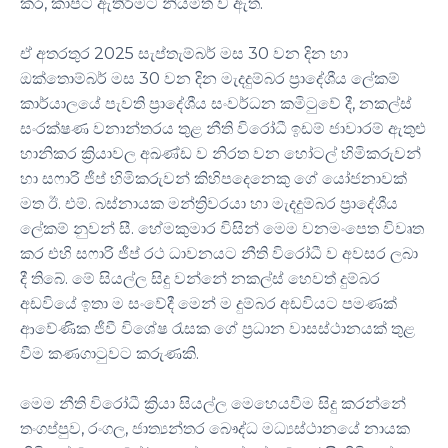
කර, කාපට් ඇතිරීමට නියමිත ව ඇත.
ඒ අතරතුර 2025 සැප්තැම්බර් මස 30 වන දින හා
ඔක්තොම්බර් මස 30 වන දින මැදදුම්බර ප්‍රාදේශීය ලේකම්
කාර්යාලයේ පැවති ප්‍රාදේශීය සංවර්ධන කමිටුවේ දී, නකල්ස්
සංරක්ෂණ වනාන්තරය තුළ නීති විරෝධී ඉඩම් ජාවාරම් ඇතුළු
හානිකර ක්‍රියාවල අඛණ්ඩ ව නිරත වන හෝටල් හිමිකරුවන්
හා සෆාරි ජීප් හිමිකරුවන් කිහිපදෙනෙකු ගේ යෝජනාවක්
මත ඊ. එම්. බස්නායක මන්ත්‍රිවරයා හා මැදදුම්බර ප්‍රාදේශීය
ලේකම් නුවන් සී. හේමකුමාර විසින් මෙම වනමංපෙත විවෘත
කර එහි සෆාරි ජීප් රථ ධාවනයට නීති විරෝධී ව අවසර ලබා
දී තිබේ. මේ සියල්ල සිදු වන්නේ නකල්ස් හෙවත් දුම්බර
අඩවියේ ඉතා ම සංවේදී මෙන් ම දුම්බර අඩවියට පමණක්
ආවේණික ජීවී විශේෂ රැසක ගේ ප්‍රධාන වාසස්ථානයක් තුළ
වීම කණගාටුවට කරුණකි.
මෙම නීති විරෝධී ක්‍රියා සියල්ල මෙහෙයවීම සිදු කරන්නේ
තංගප්පුව, රංගල, ජාත්‍යන්තර බෞද්ධ මධ්‍යස්ථානයේ නායක