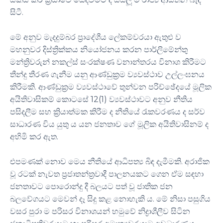
සිටී.
මේ අනුව මැදදුම්බර ප්‍රාදේශීය ලේකම්වරයා ඇතුළු ව
මහනුවර දිස්ත්‍රික්කය නියෝජනය කරන පාර්ලිමේන්තු
මන්ත්‍රිවරුන් නකල්ස් සංරක්ෂණ වනාන්තරය විනාශ කිරීමට
තීන්දු තීරණ ගැනීම යනු ආණ්ඩුක්‍රම ව්‍යවස්ථාව උල්ලංඝනය
කිරීමකි. ආණ්ඩුක්‍රම ව්‍යවස්ථාවේ තුන්වන පරිච්ඡේදයේ මූලික
අයිතිවාසිකම් කොටසේ 12(1) ව්‍යවස්ථාවට අනුව නීතිය
පසිදලීම සහ ක්‍රියාත්මක කිරීම ද නීතියේ රැකවරණය ද සර්ව
සාධාරණ විය යුතු ය යන ජනතාව ගේ මූලික අයිතිවාසිනම් ද
අහිමි කර ඇත.
එපමණක් නොව මෙය නීතියේ ආධිපත්‍ය බිඳ දැමීමකි. අරාජික
වූ රටක් නැවත ප්‍රජාතන්ත්‍රවාදී පාලනයකට ගෙන ඒම සඳහා
ජනතාවට පොරොන්දු දී බලයට පත් වූ ජාතික ජන
බලවේගයට මෙවන් දෑ සිදු කළ නොහැකි ය. මේ නිසා පසුගිය
වසර පුරා ම පරිසර විනාශයන් හමුවේ නිද්‍රාශීලීව සිටින