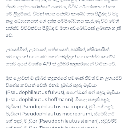
තිබේ. ලෝක සංරක්ෂණ සංගමය, විවිධ පර්යේෂකයන් සහ
මේ ලියුම්කරු විසින් ඉහත සත්ත්ව කාණ්ඩ හත පිළිබඳ ව සිදු
කළ අධ්‍යයනයන් ගේ දත්ත සම්පිණ්ඩනය කැරුණු විට මෙහි
සත්ත්ව විවිධත්වය පිළිබඳ ව මනා අවබෝධයක් ලබාගත හැකි
වේ.
උභයජීවීන්, උරගයන්, මත්ස්‍යයන්, පක්ෂීන්, ක්ෂීරපායින්,
සමනළයන් හා ගොඩ ගොළුබෙල්ලන් යන සත්ත්ව කාණ්ඩ
හතට අයත් විශේෂ 479 ක් දුම්බර කඳුකරයෙන් වාර්තා වේ.
මුළු ලොවින් ම දුම්බර කඳුකරයේ පමණක් ජීවත් වන උභයජීවී
විශේෂ නවයක් වෙති. එනම් දුම්බර පඳුරු මැඬියා
(Pseudophilautus fulvus), හොෆ්මාන් ගේ පඳුරු මැඬියා
(Pseudophilautus hoffmanni), විශාල පාදැති පඳුරු
මැඬියා (Pseudophilautus macropus), මුරි ගේ පඳුරු
මැඬියා (Pseudophilautus mooreorum), ස්ටෙයිනර්
ගේ පඳුරු මැඬියා (Pseudophilautus steineri), ස්ටුවර්ට්