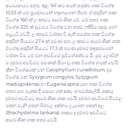
අධ්‍යයනයට අනුව කුල 141 කට අයත් සපුෂ්ප ශාක විශේෂ
1033 ක් මේ ප්‍රදේශයෙන් හඳුනාගෙන තිබේ. ඒ අතුරින් ශාක
විශේෂ 160 ක් ලංකාවට ආවේණික වේ. මේ අතර ශාක
විශේෂ 225 ක් දැවමය විශේෂ වන අතර, ඉතිරිය පඳුරු හෝ
පැළෑටි වෙයි. ලංකාවේ වාර්තා වී ඇති සමස්ත ශාක විශේෂ
අතුරින් සියයට 27.4 ක් පමණ සහ, ලංකාවට ආවේණික ශාක
විශේෂ අතුරින් සියයට 17.3 ක් පමණ දුම්බර කඳුකරයෙන්
වාර්තා වීම මේ වන අඩවියේ සුවිශේෂත්වය යි. මුළු ලොවින්
ම දුම්බර අඩවියට පමණක් සීමා වූ ශාක විශේෂ හයක් වෙයි.
කීන විශේෂයක් වන Calophyllum cuneifolium, දඹ
විශේෂ වන Syzygium congylos, Syzygium
madugodensis හා Eugenia apica යන ශාක විශේෂ
හතර සහ මෑතක දී සොයා ගත් ෂකැං නබමජ්කැබිසි ශාකය
දුම්බර අඩවියට ආවේණික ශාක වෙයි. දුම්බර අඩවියේ පිටවල
පතන වැනි පතන් බිම්වල දක්නට ලැබෙන පතන් අල
(Brachystelma lankana) ශාකය ද දුම්බර අඩවියට
ආවේණික ශාක අතර වෙයි.