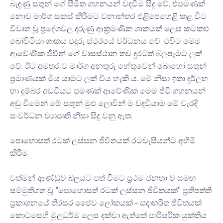
බැඳුණු සතුන් ගේ සීමිත ගහනයන් වඳවීම සිදු වේ. එපමණක්
නොව මාර්ග සකස් කිරීමට වනාන්තර එළිපෙහෙළි කළ විට
විවෘත වූ ප්‍රදේශවල දරුණු ආක්‍රමණික ශාකයක් ලෙස කටකළු
බෝවිටියා ශාකය පදුරු ස්ථරයේ වර්ධනය වේ. එවිට මෙම
ආවේණික ජීවීන් ගේ වාසස්ථාන තව දුරටත් බලපෑමට ලක්
වේ. ඊට අමතර ව මාර්ග අනතුරු හේතුවෙන් බොහෝ සතුන්
ප්‍රමාණයක් මිය යාමට ලක් විය හැකි ය. මේ නිසා ඉතා දුර්ලභ
හා දුම්බර අඩවියට පමණක් ආවේණික මෙම ජීවී ගහනයන්
අඩු වීමෙන් මේ සතුන් මුළු ලොවින් ම වඳවීයාම මේ වැරදි
සංවර්ධන ව්‍යාපෘති නිසා සිදු වනු ඇත.
පොහොසත් රටක් ලස්සන ජීවිතයක් රටවැසියන්ට අහිමි
කිරීම
වත්මන් ආණ්ඩුව බලයට පත් වීමට ප්‍රථම ජනතා ව සමඟ
සම්මුතිගත වූ “පොහොසත් රටක් ලස්සන ජීවිතයක්” ප්‍රතිපත්ති
ප්‍රකාශනයේ තිරසර ජෛව ලෝකයක් - සදාහරිත ජීවිතයක්
කොටසෙහි මූලධර්ම ලෙස දක්වා ඇත්තේ පාරිසරික යුක්තිය