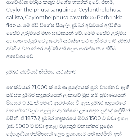
ආවේණික මිරිදිය කකුළු විශේෂ හතරක් ද වේ. එනම්,
Ceylonthelphusa sanguinea, Ceylonthelphusa
callista, Ceylonthelphusa cavatrix හා Perbrinkia
fido ය. මේ ජීවී විශේෂ සියල්ල දුම්බර අඩවියේ අද්විතීය
ජෛව උරුමයේ මහා සාධකයන් වේ. මෙම ජෛව උරුමය
අනාගත පරපුර වෙනුවෙන් ආරක්ෂා කර ගැනීමට නම් දුම්බර
අඩවිය වනාන්තර පද්ධතියක් ලෙස සංරක්ෂණය කිරීම
අත්‍යවශ්‍ය වේ.
දුම්බර අඩවියේ නීතිමය ආරක්ෂාව
හෙක්ටයාර 21,000 ක් පමණ ප්‍රදේශයක් පුරා ව්‍යාප්ත ව ඇති
සමස්ත දුම්බර කඳුකරයෙන් ලංකාවේ මුළු භූමි ප්‍රමාණයෙන්
සියයට 0.32 ක් පමණ ආවරණය වී ඇත. දුම්බර කඳුකරයේ
වනාන්තරවලට පළමු ව ආරක්ෂාව ලබා දෙන ලද්දේ ඉංග්‍රීසින්
විසිනි. ඒ 1873 දී දුම්බර කඳුකරයේ මීටර 1500 ට වඩා ඉහළ
(අඩි 5000 ට වඩා ඉහළ) වළාකුළු වනාන්තර ප්‍රදේශ
දේශගුණික රක්ෂිතයක් ලෙස ප්‍රකාශයට පත් කරමිනි. ඉන්