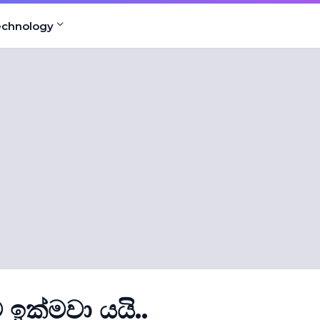
echnology
 ඉක්මවා යයි..