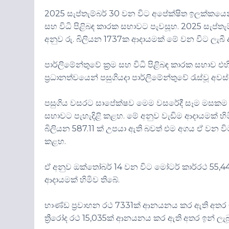
2025 සැප්තැම්බර් 30 වන විට අපේක්ෂිත ඉලක්කයෙන් 117
සහ විධි පිළිබඳ කාරක සභාවට පැවසූහ. 2025 සැප්තැම
අනුව රු. බිලියන 1737ක ආදායමක් මේ වන විට ලැබී
පාර්ලිමේන්තුවේ ක්‍රම සහ විධි පිළිබඳ කාරක සභාව එහ
ප්‍රධානත්වයෙන් පසුගියදා පාර්ලිමේන්තුවේ රැස්වූ 
පසුගිය වසරට සාපේක්ෂව මෙම වසරේදී සෑම මසකම රේ
සභාවට පැහැදිළි කළහ. මේ අනුව වැඩිම ආදායමක් හ
බිලියන 587.11 ක් උපයා ඇති බවත් එම අගය ඒ වන වි
කළහ.
ඒ අනුව ඔක්තෝබර් 14 වන විට මෝටර් කාර්රථ 55,44
ආදායමක් හිමිව තිබේ.
භාණ්ඩ ප්‍රවාහන රථ 7331ක් ආනයනය කර ඇති අතර ඉන්
ත්‍රීරෝද රථ 15,035ක් ආනයනය කර ඇති අතර ඉන් ලැබූ 