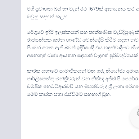
මගී ප්‍රවාහන බස් හා වෑන් රථ 1679ක් ආනයනය කර ඇත
ඔවුහු සඳහන් කළහ.
රේගුවේ ඉදිරි ඉලක්කයන් සහ තාක්ෂණික වැඩිදියුණු කි
රාජසන්තක කරන භාණ්ඩ වෙන්දේසි කිරීම සඳහා නව ඩිජ
පියවර ගෙන ඇති බවත් ඉදිරියේදී එය හඳුන්වාදීමට නි
අනෙකුත් රාජ්‍ය ආයතන සඳහාත් වැදගත් පූර්වාදර්ශයක්
කාරක සභාවේ සාමාජිකයන් වන ගරු නියෝජ්‍ය අමාත්‍ය 
පාර්ලිමේන්තු මන්ත්‍රීවරුන් වන නීතිඥ අජිත් පී පෙරේ
චම්පික හෙට්ටිආරච්චි යන මහත්වරු ද ශ්‍රී ලංකා රේගුව
මෙම කාරක සභා රැස්වීමට සහභාගී වූහ.