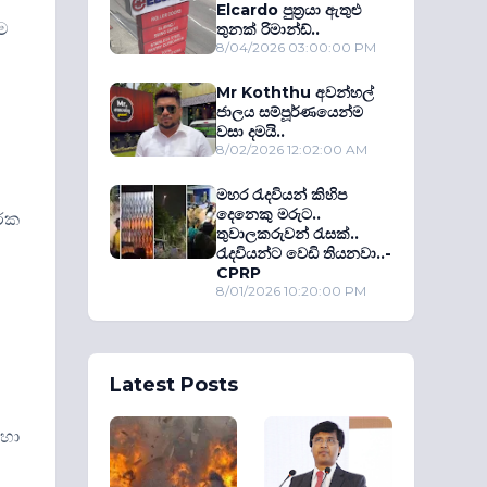
Elcardo පුත‍්‍රයා ඇතුළු
රම
තුනක් රිමාන්ඩ්..
8/04/2026 03:00:00 PM
Mr Koththu අවන්හල්
ජාලය සම්පූර්ණයෙන්ම
වසා දමයි..
8/02/2026 12:02:00 AM
මහර රැදවියන් කිහිප
දෙනෙකු මරුට..
ාරක
තුවාලකරුවන් රැසක්..
රැදවියන්ට වෙඩි තියනවා..-
CPRP
8/01/2026 10:20:00 PM
ු
Latest Posts
 හා