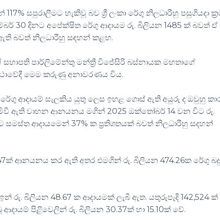
% සපුරාලීමට හැකිවූ බව ශ්‍රී ලංකා රේගු නිලධාරීහු පසුගියදා ක්‍
්බර් 30 දිනට අපේක්ෂිත රේගු ආදායම රු. බිලියන 1485 ක් බවත් ඒ
 ඇති බවත් නිලධාරීහු සඳහන් කළහ.
ි සභාපති පාර්ලිමේන්තු මන්ත්‍රී විජේසිරි බස්නායක මහතාගේ
අවස්ථාවේදී මෙම කරුණු අනාවරණය විය.
ගු ආදායම් සැලකිය යුතු ලෙස ඉහළ ගොස් ඇති අයුරු ද ඔවුහු ක
ිමිවී ඇති වාහන ආනයනය මගින් 2025 ඔක්තෝබර් 14 වන විට රු.
ට සමස්ත ආදායමෙන් 37% ක ප්‍රතිශතයක් බවත් නිලධාරීහු සදහන්
7ක් ආනයනය කර ඇති අතර එමගින් රු. බිලියන 474.26ක රේගු බද
 රු. බිලියන 48.67 ක ආදායමක් ලැබී ඇත. යතුරුපැදි 142,524 ක්
ආදායම් පිළිවෙලින් රු. බිලියන 30.37ක් හා 15.10ක් වේ.