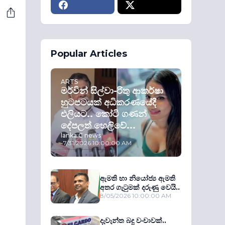
Popular Articles
ARTS
මර්වින් සිල්වා-රිතු ආකර්ෂා
හුටපටයක් අධිකරණයේදී
එලියට.. කෝටි ගණන්
දේපලත් හෙලිවේ...
lanka C news
-
7/31/2026 10:00:00 AM
ඇමති හා නියෝජ්‍ය ඇමති
අතර ගැටුමක් දරුණු වෙයි..
8/05/2026 10:00:00 AM
දැවැන්ත බදු වංචාවක්..