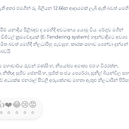
ි අතර එමගින් රු. බිලියන 12.66ක ආදායමක් ලැබී ඇති බවත් මෙහිද
රීම් යනාදිය පිළිබඳව ද මෙහිදි අවධානය යොමු විය. රේගුව මගින්
ිටල් ක්‍රමවේදයක් (E-Tendering system) හඳුන්වාදීමට අවශ්‍ය
යමිත බවත් මෙහිදී නිලධාරීහු පැවසූහ. කාරක සභාව පෙන්වා දුන්න
 බවයි.
මහාචාර්ය රුවන් රණසිංහ, නියෝජ්‍ය අමාත්‍ය එරංග වීරරත්න,
රා, නීතිඥ සුජීව සේනසිංහ, සුජිත් සංජය පෙරේරා, සුනිල් බියන්විල ස
ේ අධ්‍යක්ෂ ජනරාල් සීවලී අරුක්‍ගොඩ මහතා ඇතුළු නිලධාරීන් පිරිස
👍
❤️
😂
😢
😡
0
0
0
0
0