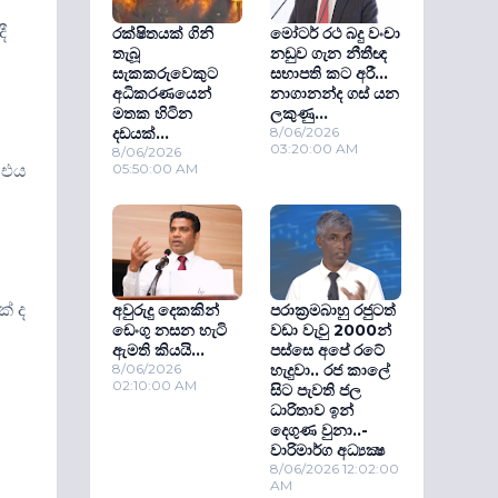
ී
රක්ෂිතයක් ගිනි
මෝටර් රථ බදු වංචා
තැබූ
නඩුව ගැන නීතීඥ
සැකකරුවෙකුට
සභාපති කට අරී...
අධිකරණයෙන්
නාගානන්ද ගස් යන
මතක හිටින
ලකුණු...
දඩයක්...
8/06/2026
03:20:00 AM
8/06/2026
ේ එය
05:50:00 AM
හ
ක් ද
අවුරුදු දෙකකින්
පරාක‍්‍රමබාහු රජුටත්
ඩෙංගු නසන හැටි
වඩා වැවු 2000න්
ඇමති කියයි...
පස්සෙ අපේ රටේ
8/06/2026
හැදුවා.. රජ කාලේ
02:10:00 AM
සිට පැවති ජල
ධාරිතාව ඉන්
දෙගුණ වුනා..-
වාරිමාර්ග අධ්‍යක්‍ෂ
8/06/2026 12:02:00
AM