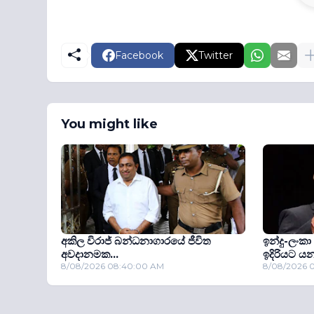
Facebook
Twitter
You might like
අකිල විරාජ් බන්ධනාගාරයේ ජීවිත
ඉන්දු-ලංකා
අවදානමක...
ඉදිරියට යන
8/08/2026 08:40:00 AM
8/08/2026 