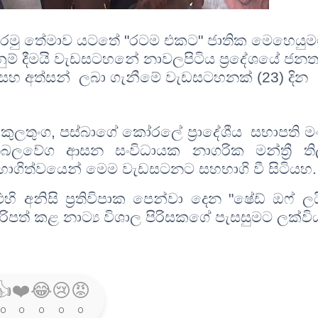
ිහි කරමු තේමාව යටතේ "රටම එකට" ජාතික මෙහෙයු
ුම් දීමයි වැඩසටහනේ නාවලපිටිය ප්‍රදේශයේ ජන
න සහ අත්සන් ලබා ගැනීමේ වැඩසටහනක්
(23)
දින
 කුලතුංග
,
පස්බාගේ කෝරලේ ප්‍රාදේශීය සභාපති මං
බලවේග ආසන සංවිධායක නාගරික මන්ත්‍රී ති
ාගිත්වයෙන් මෙම වැඩසටනට සහභාගි වී සිටියහ.
හි අනිසි ප්‍රතිවිපාක පෙන්වා දෙන "ෂේඩ් ඔෆ් ලය
දිරිපත් කළ නාට්‍ය විශාල පිරිසකගේ පැසසුමට ලක්වි
👍
❤️
😂
😢
😡
0
0
0
0
0