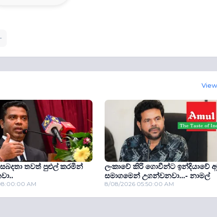
View 
 සබදතා තවත් පුළුල් කරමින්
ලංකාවේ කිරි ගොවීන්ට ඉන්දියාවේ අම
වා..
සමාගමෙන් උගන්වනවා...- නාමල්
08:00:00 AM
8/08/2026 05:50:00 AM