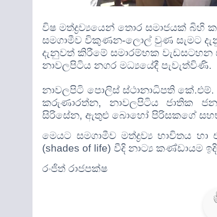
විෂ මත්ද්‍රව්‍යයෙන් තොර සමාජයක් බ
සමගාමීව විකුණන-ලොල් වුණ සැමට දැන
දැනුවත් කිරීමේ සමාරම්භක වැඩසටහ
නාවලපිටිය නගර මධ්‍යයේදී පැවැත්විණි.
නාවලපිටි පොලිස් ස්ථානාධිපති කේ.එම්.
කරුණාරත්න
,
නාවලපිටිය ජාතික ජන
සිරිසේන
,
ඇතුළු බොහෝ පිරිසකගේ සහභ
මෙයට සමගාමීව මත්ද්‍රව්‍ය භාවිතය හා එ
(
shades of life)
වීදි නාට්‍ය කණ්ඩායම ඉ
රංජිත් රාජපක්ෂ