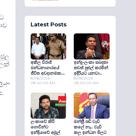
මට
Latest Posts
තාව
ජුල
අකිල විරාජ්
ඉන්දු-ලංකා සබදතා
ලක්
බන්ධනාගාරයේ
තවත් පුළුල් කරමින්
ජීවිත අවදානමක...
ඉදිරියට යනවා..
8/08/2026
8/08/2026
08:40:00 AM
08:00:00 AM
ිෆ්"
ය.
ලංකාවේ කිරි
මන්ත‍්‍රී පඩි වැඩි
ගොවීන්ට
කලේ නෑ.. වැඩි
ඉන්දියාවේ අමුල්
කල ඉන්ධන මිලට