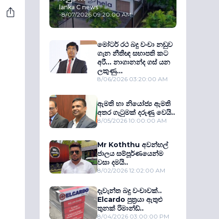
lanka C news
-
8/07/2026 09:20:00 AM
මෝටර් රථ බදු වංචා නඩුව
ගැන නීතීඥ සභාපති කට
අරී... නාගානන්ද ගස් යන
ලකුණු...
8/06/2026 03:20:00 AM
ඇමති හා නියෝජ්‍ය ඇමති
අතර ගැටුමක් දරුණු වෙයි..
8/05/2026 10:00:00 AM
Mr Koththu අවන්හල්
ජාලය සම්පූර්ණයෙන්ම
වසා දමයි..
8/02/2026 12:02:00 AM
දැවැන්ත බදු වංචාවක්..
Elcardo පුත‍්‍රයා ඇතුළු
තුනක් රිමාන්ඩ්..
8/04/2026 03:00:00 PM