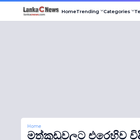
Home
Trending
Categories
T
Home
මත්කුඩුවලට එරෙහිව විදි