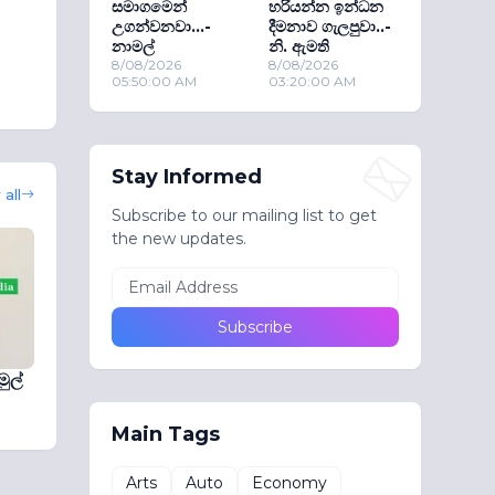
සමාගමෙන්
හරියන්න ඉන්ධන
උගන්වනවා...-
දීමනාව ගැලපුවා..-
නාමල්
නි. ඇමති
8/08/2026
8/08/2026
05:50:00 AM
03:20:00 AM
Stay Informed
all
Subscribe to our mailing list to get
the new updates.
ුල්
Main Tags
Arts
Auto
Economy