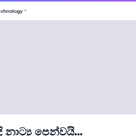
echnology
 නාට්‍ය පෙන්වයි...