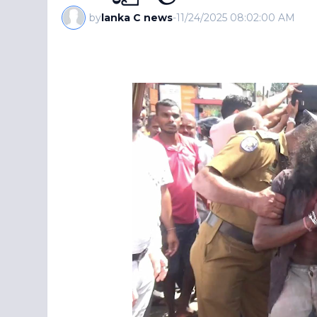
by
lanka C news
-
11/24/2025 08:02:00 AM