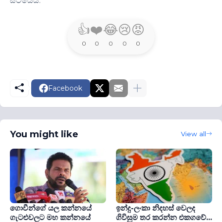
සිටියේය.
👍
❤️
😂
😢
😡
0
0
0
0
0
Facebook
You might like
View all
ගොවීන්ගේ යල කන්නයේ
ඉන්දු-ලංකා නිදහස් වෙලද
ගැටළුවලට මහ කන්නයේ
ගිවිසුම තර කරන්න එකගවේ...