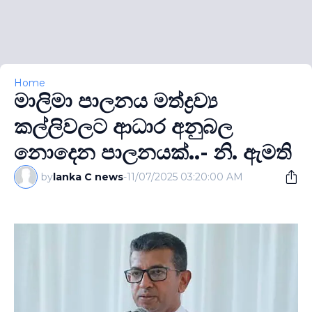
Home
මාලිමා පාලනය මත්ද්‍රව්‍ය
කල්ලිවලට ආධාර අනුබල
නොදෙන පාලනයක්..- නි. ඇමති
by
lanka C news
-
11/07/2025 03:20:00 AM