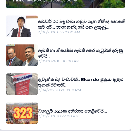
lanka C news
-
8/07/2026 09:20:00 AM
මෝටර් රථ බදු වංචා නඩුව ගැන නීතීඥ සභාපති
කට අරී... නාගානන්ද ගස් යන ලකුණු...
8/06/2026 03:20:00 AM
ඇමති හා නියෝජ්‍ය ඇමති අතර ගැටුමක් දරුණු
වෙයි..
8/05/2026 10:00:00 AM
දැවැන්ත බදු වංචාවක්.. Elcardo පුත‍්‍රයා ඇතුළු
තුනක් රිමාන්ඩ්..
8/04/2026 03:00:00 PM
බහාලුම් 323ක අභිරහස හෙළිවෙයි...
8/02/2026 10:22:00 PM