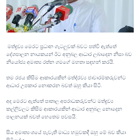
මත්ද්‍රව්‍ය මෙරට ප්‍රධාන ගැටලුවක් බවට පත්වී ඇත්තේ
දේශපාලන නායකයන් ඊට අනුබල ආධාර ලබාදෙන නිසා බව
නියෝජ්‍ය අමාත්‍ය රත්න ගමගේ මහතා සඳහන් කරයි.
තම රජය කිසිම ආකාරයකින් මත්ද‍්‍රව්‍ය ජාවාරම්කරුවන්ට
ආධාර උපකාර නොකරන බවත් ඔහු කියා සිටී.
අද මෙරට ඇත්තේ පාතාල අපරාධකරුවන්ට මත්ද්‍රව්‍ය
කල්ලිවලට කිසිම ආකාරයකින් ආධාර අනුබල නොදෙන
පාලනයක් බවත් හෙතෙම පවසයි.
සිය අමාත්‍යංශයේ පැවැති මාධ්‍ය හමුවකදී ඔහු මේ බව කියා