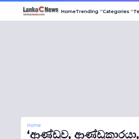
Home
Trending
Categories
T
Home
‘ආණ්ඩුව, ආණ්ඩුකාරයා