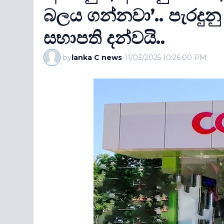
බලය ගන්නවා’.. පැරදු
සභාපති දන්වයි..
by
lanka C news
-
11/03/2025 10:26:00 PM