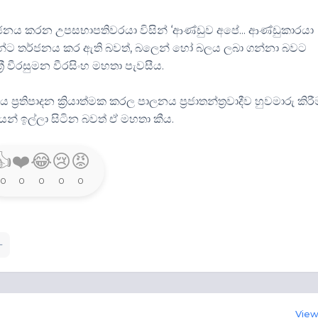
ජනය කරන උපසභාපතිවරයා විසින් ‘ආණ්ඩුව අපේ... ආණ්ඩුකාරයා
රීන්ට තර්ජනය කර ඇති බවත්, බලෙන් හෝ බලය ලබා ගන්නා බවට
්‍රී වීරසුමන වීරසිංහ මහතා පැවසීය.
රතිපාදන ක්‍රියාත්මක කරල පාලනය ප්‍රජාතන්ත්‍රවාදීව හුවමාරු කිර
 ඉල්ලා සිටින බවත් ඒ මහතා කීය.
👍
❤️
😂
😢
😡
0
0
0
0
0
View 