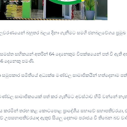
ලවරණයෙන් බහුතර බලය දිනා ගැනීමට සමගි ජනබලවේගය ප්‍රමුඛ
සමස්ත සභිකයන් අතරින් 64 දෙනෙකුම විපක්ෂයෙන් පත් වී ඇති 
6 දෙනෙකු පමණි.
මුපකාර සමිතියේ අධ්‍යක්ෂ මණ්ඩල සාමාජිකයින් හත්දෙනාම පත
 මණ්ඩල සාමාජිකයෙක් පත් කර ගැනීමට අවස්ථාව හිමි වන්නේ නැත
රමින් තරඟ කළ කොටපොළ ප්‍රාදේශීය සභාවේ සභාපතිවරයා, එ
සභාවේ උපසභාපතිවරයාද ඇතුළු සියලු දෙනාම පරාජය වී තිබෙන බව වා