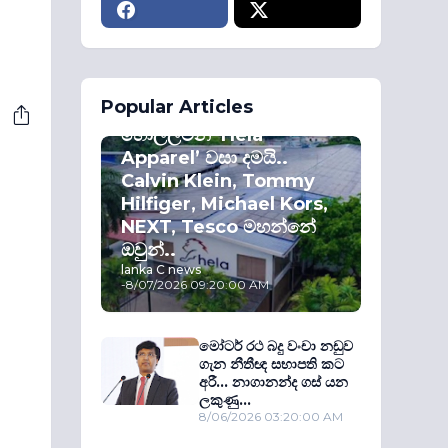
ECONOMY
Popular Articles
කොළඹ කොටස්
හොල්ලමින් ‘Hela
Apparel’ වසා දමයි..
Calvin Klein, Tommy
Hilfiger, Michael Kors,
NEXT, Tesco මහන්නේ
ඔවුන්..
lanka C news
-
8/07/2026 09:20:00 AM
මෝටර් රථ බදු වංචා නඩුව
ගැන නීතීඥ සභාපති කට
අරී... නාගානන්ද ගස් යන
ලකුණු...
8/06/2026 03:20:00 AM