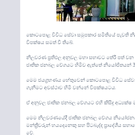
කොටපොළ විවිධ සේවා සමුපකාර සමිතියේ පැවති නි
විපක්ෂය සමත් වී තිබේ.
නිලවරණ ප්‍රතිඵල අනුවල මහා සභාවට තේරී පත් වන 
ජාතික ජනබල වේගයට හිමිව ඇත්තේ නියෝජිතයන් 3
මෙම ජයග්‍රහණය හේතුවෙන් කොටපොළ විවිධ සේවා ස
ගැනීමට අවස්ථාව හිමි වන්නේ විපක්ෂයටය.
ඒ අනුවල ජාතික ජනබල වේගයට එහි කිසිදු අධ්‍යක්ෂ
මෙම නිලවරණයේදී ජාතික ජනබල වේගය නියෝජනය ක
මන්ත්‍රීවරුන් හයදෙනෙකු සහ පිටබැද්ද ප්‍රාදේශීය 
වේ.