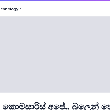
echnology
, කොමසාරිස් අපේ.. බලෙන් 