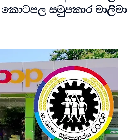
නු කොටපල සමුපකාර මාලිමා