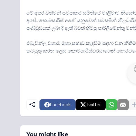
මේ අතර වත්මන් සමුපකාර සමිතියේ මාලිමාව නියෝ
අපේ.. කොමසාරිස් අපේ’ යනුවෙන් පවසමින් නිලධා
පණිවුඩයක් ලබා දී ඇති බවත් හිටපු පාර්ලිමේන්තු මන්ත‍
එබැවින්ල වහාම මහා සභාව කැඳවීම සඳහා වන නීතිමය ප්‍
කටයුතු කරන ලෙස කොමසාරිස්වරයාගෙන් ගෞරවයෙන්
Facebook
Twitter
You might like