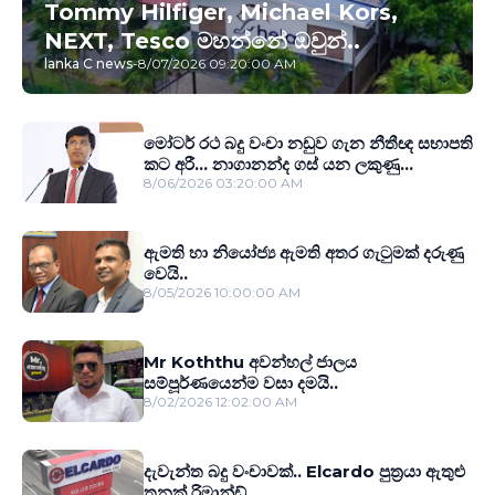
Tommy Hilfiger, Michael Kors,
NEXT, Tesco මහන්නේ ඔවුන්..
lanka C news
-
8/07/2026 09:20:00 AM
මෝටර් රථ බදු වංචා නඩුව ගැන නීතීඥ සභාපති
කට අරී... නාගානන්ද ගස් යන ලකුණු...
8/06/2026 03:20:00 AM
ඇමති හා නියෝජ්‍ය ඇමති අතර ගැටුමක් දරුණු
වෙයි..
8/05/2026 10:00:00 AM
Mr Koththu අවන්හල් ජාලය
සම්පූර්ණයෙන්ම වසා දමයි..
8/02/2026 12:02:00 AM
දැවැන්ත බදු වංචාවක්.. Elcardo පුත‍්‍රයා ඇතුළු
තුනක් රිමාන්ඩ්..