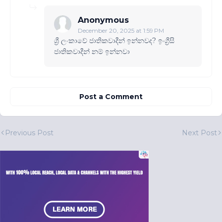
Anonymous
December 20, 2025 at 1:59 PM
ශ්‍රී ලංකාවේ ජාතිකවාදීන් ඉන්නවද? ඉංග්‍රීසි
ජාතිකවාදීන් නම් ඉන්නවා
Post a Comment
Previous Post
Next Post