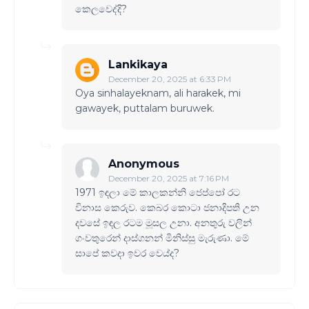
කෙලවෙද්දි?
Lankikaya
December 20, 2025 at 6:33 PM
Oya sinhalayeknam, ali harakek, mi
gawayek, puttalam buruwek.
Anonymous
December 20, 2025 at 7:16 PM
1971 ඉඳලා මේ කාලකන්නි ජෙප්පෝ රට
විනාස කෙරුව. කෙබර කොටා ජනාදිපති උන
දවසේ ඉඳල රටම මූසල උනා. අනතුරු වලින්
ගංවතුරෙන් දාස්ගනන් මිනිස්සු මැරුණා. මේ
සාපේ කවදා ඉවර වෙය්ද?