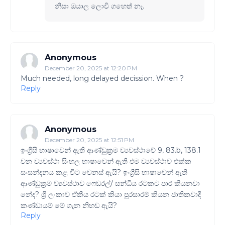
නිසා ඔයාල ලොවි ගහෙත් නෑ.
Anonymous
December 20, 2025 at 12:20 PM
Much needed, long delayed decission. When ?
Reply
Anonymous
December 20, 2025 at 12:51 PM
ඉංග්‍රීසි භාෂාවෙන් ඇති ආණ්ඩුක්‍රම ව්‍යවස්ථාවේ 9, 83.b, 138.1
වන ව්‍යවස්ථා සිංහල භාෂාවෙන් ඇති එම ව්‍යවස්ථාව එක්ක
ස‍ංසන්දනය කළ විට වෙනස් ඇයි? ඉංග්‍රීසි භාෂාවෙන් ඇති
ආණ්ඩුක්‍රම ව්‍යවස්ථාව ෆෙඩරල්/ සන්ධීය රටකට පාර කියනවා
නේද? ශ්‍රී ලංකාව ඒකීය රටක් කියා පුරසාරම් කියන ජාතිකවාදී
කණ්ඩායම් මේ ගැන නිහඬ ඇයි?
Reply