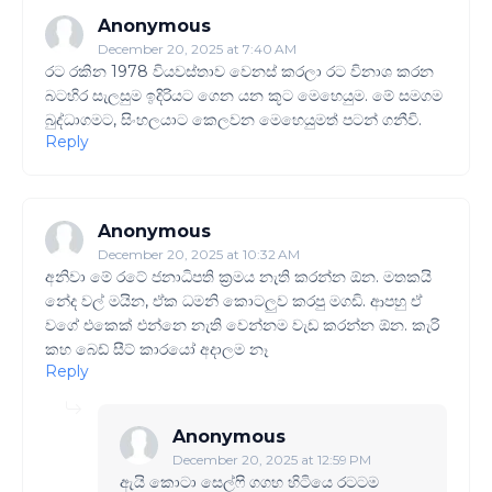
Anonymous
December 20, 2025 at 7:40 AM
රට රකින 1978 වියවස්තාව වෙනස් කරලා රට විනාශ කරන
බටහිර සැලසුම ඉදිරියට ගෙන යන කූට මෙහෙයුම. මේ සමගම
බුද්ධාගමට, සිංහලයාට කෙලවන මෙහෙයුමත් පටන් ගනීවි.
Reply
Anonymous
December 20, 2025 at 10:32 AM
අනිවා මේ රටේ ජනාධිපති ක්‍රමය නැති කරන්න ඕන. මතකයි
නේද වල් මයින, ඒක ධමනි කොටලුව කරපු මගඩි. ආපහු ඒ
වගේ එකෙක් එන්නෙ නැති වෙන්නම වැඩ කරන්න ඕන. කැරි
කහ බෙඩ් සීට් කාරයෝ අදාලම නෑ
Reply
Anonymous
December 20, 2025 at 12:59 PM
ඇයි කොටා සෙල්ෆි ගගහ හිටියෙ රටටම