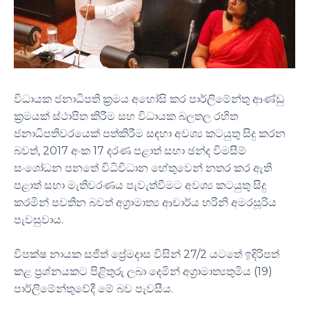
විධායක ජනාධිපති ක්‍රමය අහෝසි කර පාර්ලිමේන්තු ආණ්ඩු
ක්‍රමයක් ස්ථාපිත කිරීම සහ විධායක බලතල රහිත
ජනාධිපතිවරයෙක් පත්කිරීම සඳහා අවශ්‍ය කටයුතු සිදු කරන
බවත්, 2017 අංක 17 දරණ පළාත් සභා ඡන්ද විමසීම්
සංශෝධන පනතේ විධිවිධාන හේතුවෙන් නතර කර ඇති
පළාත් සභා මැතිවරණය පැවැත්වීමට අවශ්‍ය කටයුතු සිදු
කරමින් පවතින බවත් අග්‍රාමාත්‍ය ආචාර්ය හරිනි අමරසූරිය
පැවසුවාය.
විපක්ෂ නායක සජිත් ප්‍රේමදාස විසින් 27/2 යටතේ ඉදිරිපත්
කළ ප්‍රශ්නයකට පිළිතුරු ලබා දෙමින් අග්‍රාමාත්‍යතුමිය (19)
පාර්ලිමේන්තුවේදී මේ බව පැවසීය.