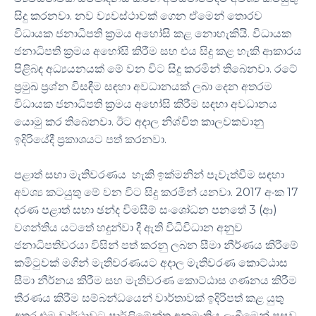
සිදු කරනවා. නව ව්‍යවස්ථාවක් ගෙන ඒමෙන් තොරව
විධායක ජනාධිපති ක්‍රමය අහෝසි කළ නොහැකියි. විධායක
ජනාධිපති ක්‍රමය අහෝසි කිරීම සහ එය සිදු කළ හැකි ආකාරය
පිළිබඳ අධ්‍යයනයක් මේ වන විට සිදු කරමින් තිබෙනවා. රටේ
ප්‍රමුඛ ප්‍රශ්න විසඳීම සඳහා අවධානයක් ලබා දෙන අතරම
විධායක ජනාධිපති ක්‍රමය අහෝසි කිරීම සඳහා අවධානය
යොමු කර තිබෙනවා. ඊට අදාල නිශ්චිත කාලවකවානු
ඉදිරියේදී ප්‍රකාශයට පත් කරනවා.
පළාත් සභා මැතිවරණය හැකි ඉක්මනින් පැවැත්වීම සඳහා
අවශ්‍ය කටයුතු මේ වන විට සිදු කරමින් යනවා. 2017 අංක 17
දරණ පළාත් සභා ඡන්ද විමසීම් සංශෝධන පනතේ 3 (ආ)
වගන්තිය යටතේ හදුන්වා දී ඇති විධිවිධාන අනුව
ජනාධිපතිවරයා විසින් පත් කරනු ලබන සීමා නීර්ණය කිරීමේ
කමිටුවක් මගින් මැතිවරණයට අදාල මැතිවරණ කොට්ඨාස
සීමා නීර්නය කිරීම සහ මැතිවරණ කොට්ඨාස ගණනය කිරීම
තීරණය කිරීම සම්බන්ධයෙන් වාර්තාවක් ඉදිරිපත් කළ යුතු
අතර එම වාර්ථාවට පාර්ලිමේන්තු අනුමැතිය ලැබීමෙන් පසුව