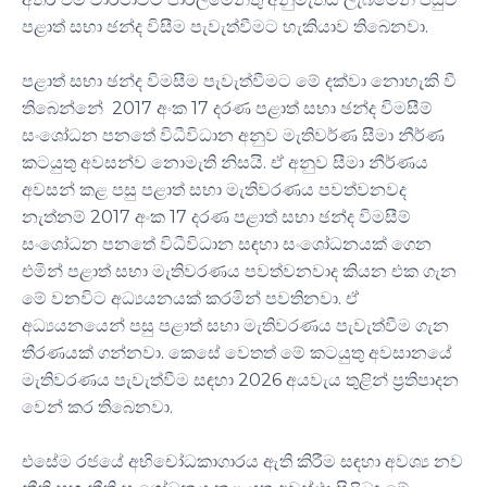
පළාත් සභා ඡන්ද විසීම පැවැත්වීමට හැකියාව තිබෙනවා.
පළාත් සභා ඡන්ද විමසීම පැවැත්වීමට මේ දක්වා නොහැකි වී
තිබෙන්නේ 2017 අංක 17 දරණ පළාත් සභා ඡන්ද විමසීම්
සංශෝධන පනතේ විධීවිධාන අනුව මැතිවර්ණ සීමා නීර්ණ
කටයුතු අවසන්ව නොමැති නිසයි. ඒ අනුව සීමා නීර්ණය
අවසන් කළ පසු පළාත් සභා මැතිවරණය පවත්වනවද
නැත්නම් 2017 අංක 17 දරණ පළාත් සභා ඡන්ද විමසීම්
සංශෝධන පනතේ විධීවිධාන සඳහා සංශෝධනයක් ගෙන
එමින් පළාත් සභා මැතිවරණය පවත්වනවාද කියන එක ගැන
මේ වනවිට අධ්‍යයනයක් කරමින් පවතිනවා. ඒ
අධ්‍යයනයෙන් පසු පළාත් සභා මැතිවරණය පැවැත්වීම ගැන
තීරණයක් ගන්නවා. කෙසේ වෙතත් මේ කටයුතු අවසානයේ
මැතිවරණය පැවැත්වීම සඳහා 2026 අයවැය තුළින් ප්‍රතිපාදන
වෙන් කර තිබෙනවා.
එසේම රජයේ අභිචෝධකාගාරය ඇති කිරීම සඳහා අවශ්‍ය නව