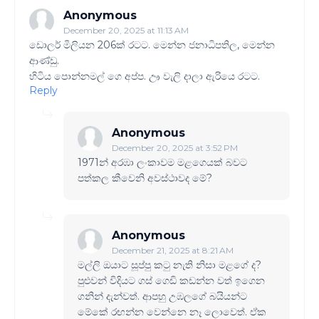
Anonymous
December 20, 2025 at 11:13 AM
ඩොලර් මිලියන 206ක් රටට. මෙන්න ජනාධිපතිල, මෙන්න
ආණ්ඩු.
හිටිය පොන්නමල් ගෙ අප්ප. ඌ වැලි දාලා ඇරියෙ රටට.
Reply
Anonymous
December 20, 2025 at 3:52 PM
1971න් අරඹා ලංකාවම මළගෙයක් බවට
පත්කල කීවෙනි අවස්ථාවද මේ?
Anonymous
December 21, 2025 at 8:21 AM
මල්ලි ඔයාට සූප්පු කටු නැති නිසා මළගේ ද?
පුළුවන් විදියට ගස් ගෙඩි කඩන්න වත් ඉගෙන
ගනින් දැන්වත්. ආපහු උඹලගේ බයියන්ට
මේකේ රඟන්න වෙන්නෙ නෑ ලොවෙත්. ඒක