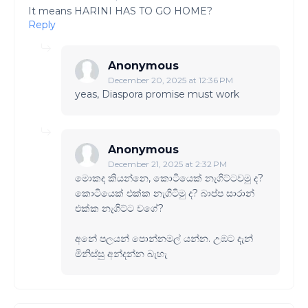
It means HARINI HAS TO GO HOME?
Reply
Anonymous
December 20, 2025 at 12:36 PM
yeas, Diaspora promise must work
Anonymous
December 21, 2025 at 2:32 PM
මොකද කියන්නෙ, කොටියෙක් නැගිට්ටවමු ද?
කොටියෙක් එක්ක නැගිටිමු ද? බාප්ප සාරාන්
එක්ක නැගිට්ට වගේ?
අනේ පලයන් පොන්නමල් යන්න. උඹට දැන්
මිනිස්සු අන්දන්න බැහැ