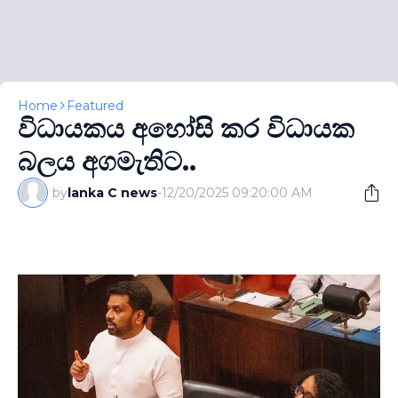
Home
Featured
විධායකය අහෝසි කර විධායක
බලය අගමැතිට..
by
lanka C news
-
12/20/2025 09:20:00 AM