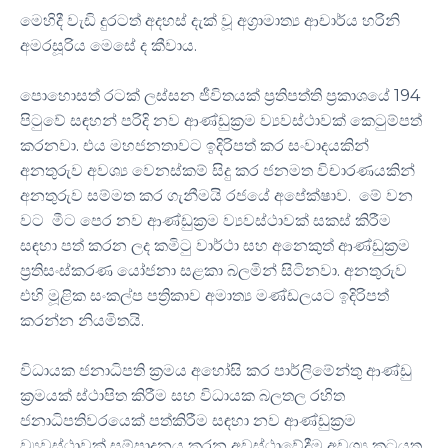
මෙහිදී වැඩි දුරටත් අදහස් දැක් වූ අග්‍රාමාත්‍ය ආචාර්ය හරිනි
අමරසූරිය මෙසේ ද කීවාය.
පොහොසත් රටක් ලස්සන ජීවිතයක් ප්‍රතිපත්ති ප්‍රකාශයේ 194
පිටුවේ සඳහන් පරිදි නව ආණ්ඩුක්‍රම ව්‍යවස්ථාවක් කෙටුම්පත්
කරනවා. එය මහජනතාවට ඉදිරිපත් කර සංවාදයකින්
අනතුරුව අවශ්‍ය වෙනස්කම් සිදු කර ජනමත විචාරණයකින්
අනතුරුව සම්මත කර ගැනීමයි රජයේ අපේක්ෂාව. මේ වන
වට මීට පෙර නව ආණ්ඩුක්‍රම ව්‍යවස්ථාවක් සකස් කිරීම
සඳහා පත් කරන ලද කමිටු වාර්ථා සහ අනෙකුත් ආණ්ඩුක්‍රම
ප්‍රතිසංස්කරණ යෝජනා සළකා බලමින් සිටිනවා. අනතුරුව
එහි මූළික සංකල්ප පත්‍රිකාව අමාත්‍ය මණ්ඩලයට ඉදිරිපත්
කරන්න නියමිතයි.
විධායක ජනාධිපති ක්‍රමය අහෝසි කර පාර්ලිමේන්තු ආණ්ඩු
ක්‍රමයක් ස්ථාපිත කිරීම සහ විධායක බලතල රහිත
ජනාධිපතිවරයෙක් පත්කිරීම සඳහා නව ආණ්ඩුක්‍රම
ව්‍යවස්ථාවක් සම්පාදනය කරන අවස්ථාවේදීම අවශ්‍ය කටයුතු