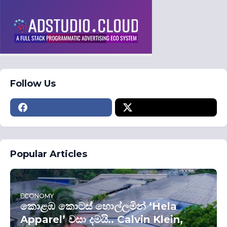
Follow Us
Popular Articles
ECONOMY
කොළඹ කොටස් හොල්ලමින් ‘Hela
Apparel’ වසා දමයි.. Calvin Klein,