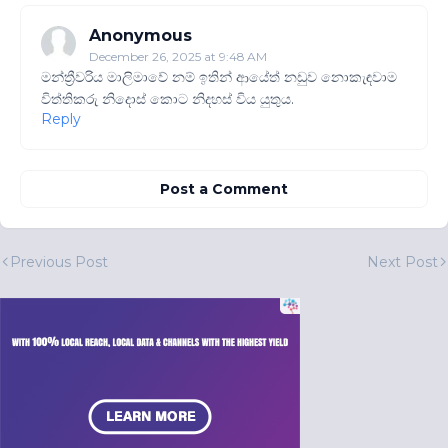
Anonymous
December 26, 2025 at 9:48 AM
මන්ත්‍රීවරිය මාලිමාවේ නම් ඉතින් ආයේත් නඩුව නොකැඳවාම
විත්තිකරු නිදොස් කොට නිදහස් විය යුතුය.
Reply
Post a Comment
Previous Post
Next Post