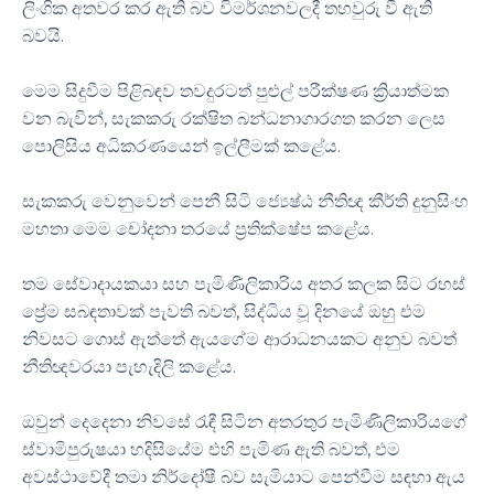
ලිංගික අතවර කර ඇති බව විමර්ශනවලදී තහවුරු වී ඇති
බවයි.
මෙම සිදුවීම පිළිබඳව තවදුරටත් පුළුල් පරීක්ෂණ ක්‍රියාත්මක
වන බැවින්, සැකකරු රක්ෂිත බන්ධනාගාරගත කරන ලෙස
පොලිසිය අධිකරණයෙන් ඉල්ලීමක් කළේය.
සැකකරු වෙනුවෙන් පෙනී සිටි ජ්‍යෙෂ්ඨ නීතිඥ කීර්ති දුනුසිංහ
මහතා මෙම චෝදනා තරයේ ප්‍රතික්ෂේප කළේය.
තම සේවාදායකයා සහ පැමිණිලිකාරිය අතර කලක සිට රහස්
ප්‍රේම සබඳතාවක් පැවති බවත්, සිද්ධිය වූ දිනයේ ඔහු එම
නිවසට ගොස් ඇත්තේ ඇයගේම ආරාධනයකට අනුව බවත්
නීතිඥවරයා පැහැදිලි කළේය.
ඔවුන් දෙදෙනා නිවසේ රැඳී සිටින අතරතුර පැමිණිලිකාරියගේ
ස්වාමිපුරුෂයා හදිසියේම එහි පැමිණ ඇති බවත්, එම
අවස්ථාවේදී තමා නිර්දෝෂී බව සැමියාට පෙන්වීම සඳහා ඇය