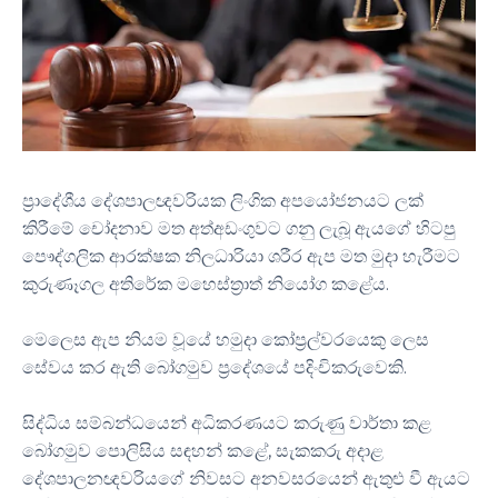
ප්‍රාදේශීය දේශපාලඥවරියක ලිංගික අපයෝජනයට ලක්
කිරීමේ චෝදනාව මත අත්අඩංගුවට ගනු ලැබූ ඇයගේ හිටපු
පෞද්ගලික ආරක්ෂක නිලධාරියා ශරීර ඇප මත මුදා හැරීමට
කුරුණෑගල අතිරේක මහෙස්ත්‍රාත් නියෝග කළේය.
මෙලෙස ඇප නියම වූයේ හමුදා කෝප්‍රල්වරයෙකු ලෙස
සේවය කර ඇති බෝගමුව ප්‍රදේශයේ පදිංචිකරුවෙකි.
සිද්ධිය සම්බන්ධයෙන් අධිකරණයට කරුණු වාර්තා කළ
බෝගමුව පොලිසිය සඳහන් කළේ, සැකකරු අදාළ
දේශපාලනඥවරියගේ නිවසට අනවසරයෙන් ඇතුළු වී ඇයට