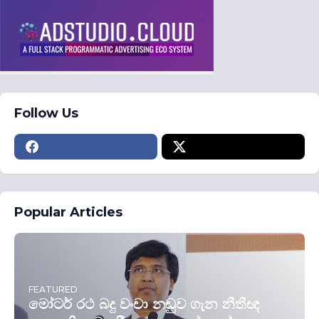
Follow Us
Popular Articles
FEATURED
මෝටර් රථ බදු වංචා නඩුව ගැන නීතීඥ