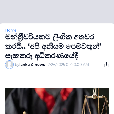
Home
මන්ත‍්‍රීවරියකට ලිංගික අතවර
කරයි.. ‘අපි අනියම් පෙම්වතුන්’
සැකකරු අධිකරණයේදී
by
lanka C news
-
12/26/2025 09:20:00 AM