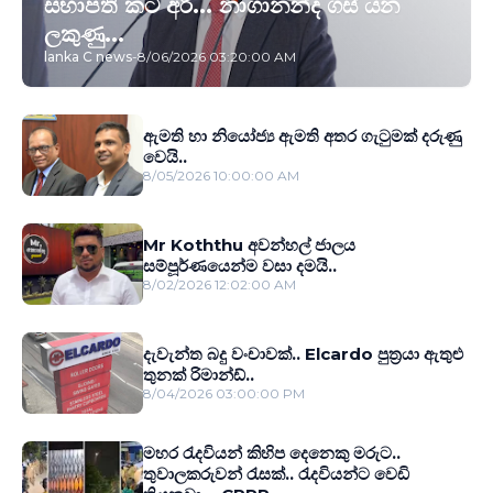
සභාපති කට අරී... නාගානන්ද ගස් යන
ලකුණු...
lanka C news
-
8/06/2026 03:20:00 AM
ඇමති හා නියෝජ්‍ය ඇමති අතර ගැටුමක් දරුණු
වෙයි..
8/05/2026 10:00:00 AM
Mr Koththu අවන්හල් ජාලය
සම්පූර්ණයෙන්ම වසා දමයි..
8/02/2026 12:02:00 AM
දැවැන්ත බදු වංචාවක්.. Elcardo පුත‍්‍රයා ඇතුළු
තුනක් රිමාන්ඩ්..
8/04/2026 03:00:00 PM
මහර රැදවියන් කිහිප දෙනෙකු මරුට..
තුවාලකරුවන් රැසක්.. රැදවියන්ට වෙඩි