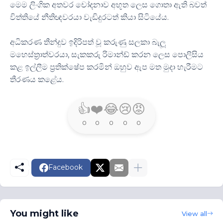
මෙම ලිංගික අතවර චෝදනාව අභූත ලෙස ගොතා ඇති බවත්
විත්තියේ නීතිඥවරයා වැඩිදුරටත් කියා සිටියේය.
අධිකරණ තීන්දුව ඉදිරිපත් වූ කරුණු සලකා බැලූ
මහෙස්ත්‍රාත්වරයා, සැකකරු රිමාන්ඩ් කරන ලෙස පොලිසිය
කළ ඉල්ලීම ප්‍රතික්ෂේප කරමින් ඔහුව ඇප මත මුදා හැරීමට
තීරණය කළේය.
👍
❤️
😂
😢
😡
0
0
0
0
0
Facebook
You might like
View all