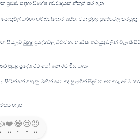
 ප්‍රජාව සඳහා විශේෂ අවවාදයක් නිකුත් කර ඇත:
පොතුවිල් හරහා හම්බන්තොට දක්වා වන මුහුදු ප්‍රදේශවල කටයුතු
න සියලුම මුහුදු ප්‍රදේශවල ධීවර හා නාවික කටයුතුවලින් වැළකී සි
ර මුහුදු ප්‍රදේශ රළු හෝ ඉතා රළු විය හැක.
ිටින්නේ අකුණු මඟින් සහ තද සුළඟින් සිදුවන අනතුරු අවම ක
ඇමතිය හැක
👍
❤️
😂
😢
😡
0
0
0
0
0