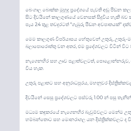
බෙංගාල බොක්ක මුහුදු ප්‍රදේශයේ පැවති අඩු පීඩන ක
සිට දිවයිනේ කාලගුණයේ වෙනසක් සිදුවිය හැකි බව කා
පැය 24 තුළ තවදුරටත් "ගැඹුරු පීඩන අවපාතයක්" ද
මෙම කාලගුණ විපර්යාසය හේතුවෙන් උතුරු, උතුරු-
බලාපොරොත්තු වන අතර, එම ප්‍රදේශවලට විටින් විට ව
නැගෙනහිර සහ ඌව පළාත්වලටත්, පොළොන්නරුව, මාතලේ 
විය හැක.
උතුරු පළාතට සහ අනුරාධපුරය, මහනුවර දිස්ත්‍රික්කව
දිවයිනේ සෙසු ප්‍රදේශවලට පස්වරු 1.00 න් පසු තැනින
මධ්‍යම කඳුකරයේ නැගෙනහිර බෑවුම්වලට මෙන්ම උතු
හම්බන්තොට සහ මොනරාගල යන දිස්ත්‍රික්කවලට ද වි