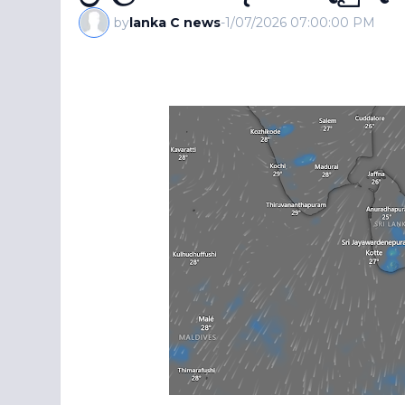
by
lanka C news
-
1/07/2026 07:00:00 PM