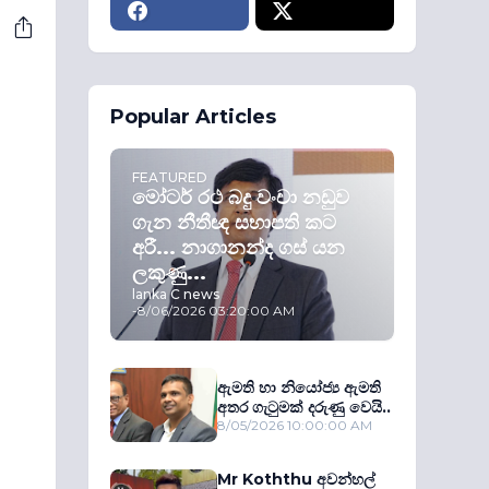
Popular Articles
FEATURED
මෝටර් රථ බදු වංචා නඩුව
ගැන නීතීඥ සභාපති කට
අරී... නාගානන්ද ගස් යන
ලකුණු...
lanka C news
-
8/06/2026 03:20:00 AM
ඇමති හා නියෝජ්‍ය ඇමති
අතර ගැටුමක් දරුණු වෙයි..
8/05/2026 10:00:00 AM
Mr Koththu අවන්හල්