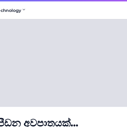
echnology
ු පීඩන අවපාතයක්...