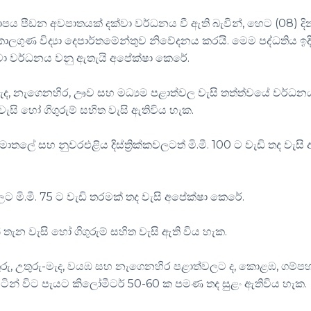
ලාපය පීඩන අවපාතයක් දක්වා වර්ධනය වී ඇති බැවින්, හෙට (08) දි
ලගුණ විද්‍යා දෙපාර්තමේන්තුව නිවේදනය කරයි. මෙම පද්ධතිය ඉදි
ක්වා වර්ධනය වනු ඇතැයි අපේක්ෂා කෙරේ.
මැද, නැගෙනහිර, ඌව සහ මධ්‍යම පළාත්වල වැසි තත්ත්වයේ වර්ධන
ැසි හෝ ගිගුරුම් සහිත වැසි ඇතිවිය හැක.
සහ නුවරඑළිය දිස්ත්‍රික්කවලටත් මි.මී. 100 ට වැඩි තද වැසි 
ලට මි.මී. 75 ට වැඩි තරමක් තද වැසි අපේක්ෂා කෙරේ.
් තැන වැසි හෝ ගිගුරුම් සහිත වැසි ඇති විය හැක.
රු, උතුරු-මැද, වයඹ සහ නැගෙනහිර පළාත්වලට ද, කොළඹ, ගම්පහ
ටින් විට පැයට කිලෝමීටර් 50-60 ක පමණ තද සුළං ඇතිවිය හැක.