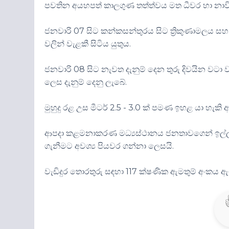
පවතින අයහපත් කාලගුණ තත්ත්වය මත ධීවර හා නාවික
ජනවාරි 07 සිට කන්කසන්තුරය සිට ත්‍රිකුණාමලය සහ 
වලින් වැළකී සිටිය යුතුය.
ජනවාරි 08 සිට නැවත දැනුම් දෙන තුරු දිවයින වටා ව
ලෙස දැනුම් දෙනු ලැබේ.
මුහුදු රළ උස මීටර් 2.5 - 3.0 ක් පමණ ඉහළ යා හැකි අත
ආපදා කළමනාකරණ මධ්‍යස්ථානය ජනතාවගෙන් ඉල්ලා ස
ගැනීමට අවශ්‍ය පියවර ගන්නා ලෙසයි.
වැඩිදුර තොරතුරු සඳහා 117 ක්ෂණික ඇමතුම් අංකය 