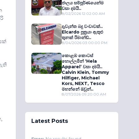
ජාලය සම්පූර්ණයෙන්ම
වසා දමයි..
න
8/02/2026 12:02:00 AM
රි
දැවැන්ත බදු වංචාවක්..
Elcardo පුත‍්‍රයා ඇතුළු
තුනක් රිමාන්ඩ්..
යක්
8/04/2026 03:00:00 PM
කොළඹ කොටස්
හොල්ලමින් ‘Hela
ඇති
Apparel’ වසා දමයි..
Calvin Klein, Tommy
Hilfiger, Michael
Kors, NEXT, Tesco
මහන්නේ ඔවුන්..
8/07/2026 09:20:00 AM
,
Latest Posts