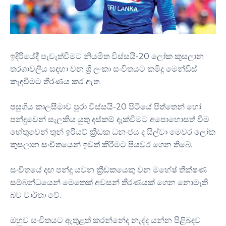
ඉදිරියේදී පැවැත්වීමට නියමිත විස්සයි-20 ලෝක කුසලාන
තරගාවලිය සඳහා වන ශ්‍රී ලංකා සංචිතයට කමිදු මෙන්ඩිස්
කැඳවීමට තීරණය කර ඇත.
පසුගිය කාලසීමාව පුරා විස්සයි-20 පිටියේ පිත්තෙන් හෝ
පන්දුවෙන් සැලකිය යුතු දස්කම් දැක්වීමට අපොහොසත් වීම
හේතුවෙන් තුන් ඉරියව් ක්‍රීඩක ධනංජය ද සිල්වා මෙවර ලෝක
කුසලාන සංචිතයෙන් ඉවත් කිරීමට පියවර ගෙන තිබේ.
සංචිතයේ දඟ පන්දු යවන ක්‍රීඩකයෙකු වන මහේෂ් තීක්ෂණ
සම්බන්ධයෙන් මෙතෙක් අවසන් තීරණයක් ගෙන නොමැති
බව වාර්තා වේ.
ඔහුව සංචිතයට ඇතුළත් කරන්නේද නැද්ද යන්න පිළිබඳව