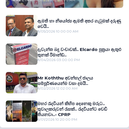
ඇමති හා නියෝජ්‍ය ඇමති අතර ගැටුමක් දරුණු
වෙයි..
8/05/2026 10:00:00 AM
දැවැන්ත බදු වංචාවක්.. Elcardo පුත‍්‍රයා ඇතුළු
තුනක් රිමාන්ඩ්..
8/04/2026 03:00:00 PM
Mr Koththu අවන්හල් ජාලය
සම්පූර්ණයෙන්ම වසා දමයි..
8/02/2026 12:02:00 AM
මහර රැදවියන් කිහිප දෙනෙකු මරුට..
තුවාලකරුවන් රැසක්.. රැදවියන්ට වෙඩි
තියනවා..- CPRP
8/01/2026 10:20:00 PM