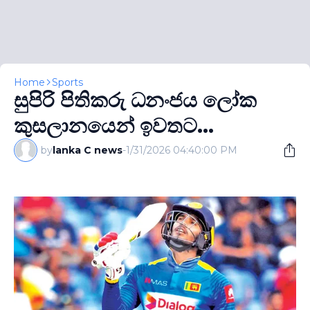
Home
Sports
සුපිරි පිතිකරු ධනංජය ලෝක
කුසලානයෙන් ඉවතට...
by
lanka C news
-
1/31/2026 04:40:00 PM