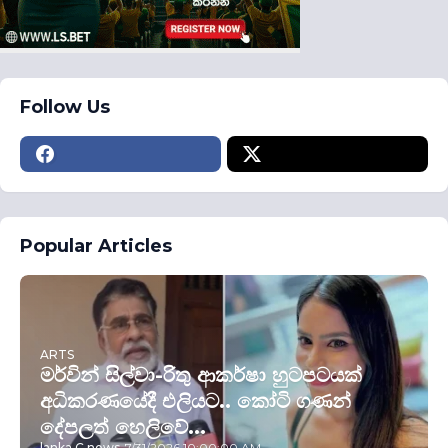
Follow Us
Popular Articles
ARTS
මර්වින් සිල්වා-රිතු ආකර්ෂා හුටපටයක්
අධිකරණයේදී එලියට.. කෝටි ගණන්
දේපලත් හෙලිවේ...
lanka C news
-
7/31/2026 10:00:00 AM