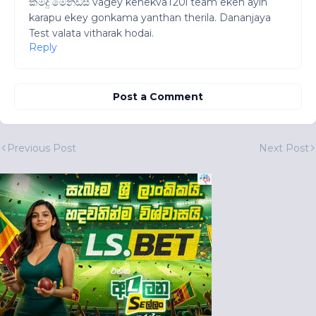
කමිදු මෙන්ඩිස් vagey kenekvaT20i team eken ayin
karapu ekey gonkama yanthan therila. Dananjaya
Test valata vitharak hodai.
Reply
Post a Comment
Previous Post
Next Post