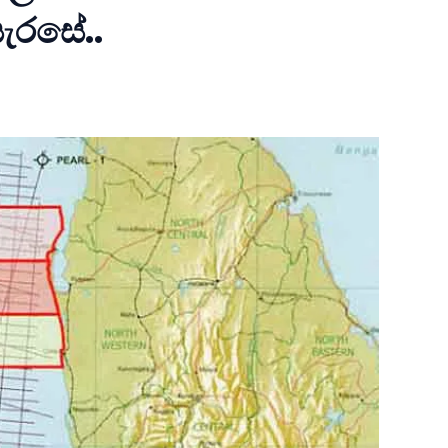
ැරසේ..