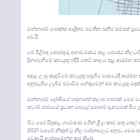
මන්නාරම්
බොක්ක ආශ්‍රිතව පවතින ඛනිජ සම්පත් ප
වෙයි.
මේ පිළිබඳ තොරතුරු අනාවරණය කළ ජ්‍යෙෂ්ඨ නිලධාරි
දිනාගැනීමේ
කටයුතු ඉදිරි කෙටි කාලය තුළ ආරම්භ ක
අදාළ ලංසු කැඳවීමේ කටයුතු පසුගිය
මාසයේදී
ආරම්භ ක
අනුමැතිය ලැබීම
පමාවීම
හේතුවෙන් එම කටයුතු මඳක
මන්නාරම්
ද්‍රෝණියේ
හඳුනාගත්
කලාප හතරක් මෙම ව්‍
කටාර් රාජ්‍යයේ ප්‍රධාන පෙළේ සමාගම් දැනටමත් සිය
මීට පෙර
සිදුකළ
ගවේෂණ මගින් ශ්‍රී ලංකාව සතු තෙ
2021 වසරේ නිකුත් වූ නිල වාර්තාවලට අනුව, මෙම
වෙතැයි
ඇස්තමේන්තු කර තිබේ.