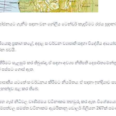
්‍රයෝජනයට ගැනීම සඳහා වන ගෝලීය
ටෙන්ඩර්
කැඳවීමට රජය සූදානම
යෙකු ප්‍රකාශ කළේ, අදාළ සංවර්ධන ව්‍යාපෘති සඳහා විදේශීය ආය
රන බවයි.
ිරීමට සැලසුම් කර
තිබුණද
, ඒ සඳහා අවශ්‍ය නීතිපති දෙපාර්තමේන්
් පස්සට ගොස් ඇත.
යාපෘතිය යටතේ සංවර්ධනය කිරීමට
නියමිතය
. ඒ සඳහා ඉන්දියාව ස
 උනන්දුව පළ කර තිබේ.
ල් සහ ගෑස් නිධිවල වාණිජමය වටිනාකම තහවුරු කර ඇත. විශේෂයෙ
 සම්පත්වල සමස්ත වටිනාකම ඇමරිකානු ඩොලර් බිලියන 267ක් ප