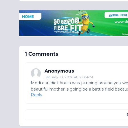
1 Comments
Anonymous
January 10, 2026 at 12:05 PM
Modi our idiot Anura was jumping around you we
beautiful mother is going be a battle field becaus
Reply