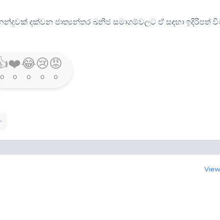
්දුවක් දක්වන ජාත්‍යන්තර ඛනිජ සමාගම්වලට ඒ සඳහා ඉදිරිපත් ව
👍
❤️
😂
😢
😡
0
0
0
0
0
View 