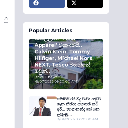
ECONOMY
Popular Articles
කොළඹ කොටස්
හොල්ලමින් ‘Hela
Apparel’ වසා දමයි..
Calvin Klein, Tommy
Hilfiger, Michael Kors,
NEXT, Tesco මහන්නේ
ඔවුන්..
lanka C news
-
8/07/2026 09:20:00 AM
මෝටර් රථ බදු වංචා නඩුව
ගැන නීතීඥ සභාපති කට
අරී... නාගානන්ද ගස් යන
ලකුණු...
8/06/2026 03:20:00 AM