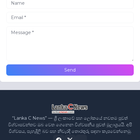
“Lanka C News” — ශ්‍රී ලංකාවේ සහ ලෝකයේ නවතම පුවත්
විශ්වාසවන්තව ඔබ වෙත ගෙනෙන විශ්වසනීය පුවත් මූලාශ්‍රයයි. අපි
විශ්වසය, පැහැදිලි බව සහ නිවැරදි තොරතුරු සඳහා කැපවෙන්නෙමු.