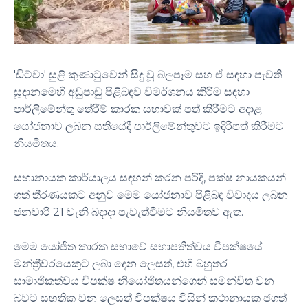
'
ඩිට්වා
'
සුළි කුණාටුවෙන් සිදු වූ බලපෑම සහ ඒ සඳහා පැවති
සූදානමෙහි අඩුපාඩු
පිළිබඳව
විමර්ශනය කිරීම සඳහා
පාර්ලිමේන්තු තේරීම් කාරක සභාවක් පත් කිරීමට අදාළ
යෝජනාව ලබන
සතියේදී
පාර්ලිමේන්තුවට ඉදිරිපත් කිරීමට
නියමිතය
.
සභානායක කාර්යාලය සඳහන් කරන පරිදි, පක්ෂ නායකයන්
ගත් තීරණයකට අනුව මෙම යෝජනාව පිළිබඳ විවාදය ලබන
ජනවාරි 21 වැනි බදාදා පැවැත්වීමට
නියමිතව
ඇත.
මෙම යෝජිත කාරක සභාවේ සභාපතිත්වය විපක්ෂයේ
මන්ත්‍රීවරයෙකුට ලබා දෙන ලෙසත්, එහි බහුතර
සාමාජිකත්වය විපක්ෂ නියෝජිතයන්ගෙන් සමන්විත වන
බවට සහතික වන ලෙසත් විපක්ෂය විසින් කථානායක ජගත්