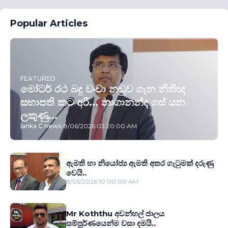
Popular Articles
FEATURED
මෝටර් රථ බදු වංචා නඩුව ගැන නීතීඥ
සභාපති කට අරී... නාගානන්ද ගස් යන
ලකුණු...
lanka C news
-
8/06/2026 03:20:00 AM
ඇමති හා නියෝජ්‍ය ඇමති අතර ගැටුමක් දරුණු
වෙයි..
8/05/2026 10:00:00 AM
Mr Koththu අවන්හල් ජාලය
සම්පූර්ණයෙන්ම වසා දමයි..