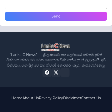
“Lanka C News” — ශ්‍රී ලංකාවේ සහ ලෝකයේ නවතම පුවත්
විශ්වාසවන්තව ඔබ වෙත ගෙනෙන විශ්වසනීය පුවත් මූලාශ්‍රයයි. අපි
විශ්වසය, පැහැදිලි බව සහ නිවැරදි තොරතුරු සඳහා කැපවෙන්නෙමු.
Home
About Us
Privacy Policy
Disclaimer
Contact Us