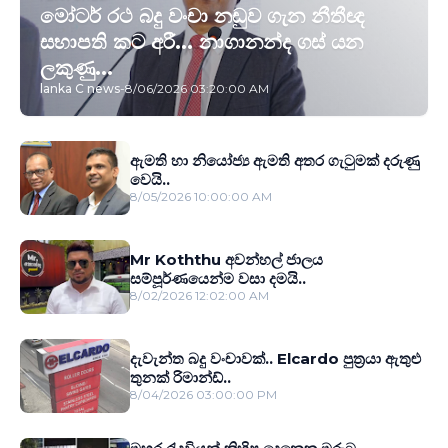
මෝටර් රථ බදු වංචා නඩුව ගැන නීතීඥ
සභාපති කට අරී... නාගානන්ද ගස් යන
ලකුණු...
lanka C news
-
8/06/2026 03:20:00 AM
ඇමති හා නියෝජ්‍ය ඇමති අතර ගැටුමක් දරුණු
වෙයි..
8/05/2026 10:00:00 AM
Mr Koththu අවන්හල් ජාලය
සම්පූර්ණයෙන්ම වසා දමයි..
8/02/2026 12:02:00 AM
දැවැන්ත බදු වංචාවක්.. Elcardo පුත‍්‍රයා ඇතුළු
තුනක් රිමාන්ඩ්..
8/04/2026 03:00:00 PM