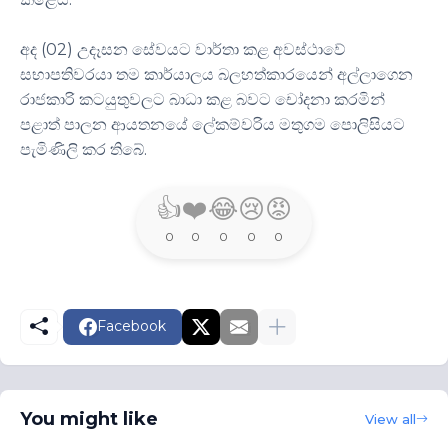
අද (02) උදෑසන සේවයට වාර්තා කළ අවස්ථාවේ
සභාපතිවරයා තම කාර්යාලය බලහත්කාරයෙන් අල්ලාගෙන
රාජකාරි කටයුතුවලට බාධා කළ බවට චෝදනා කරමින්
පළාත් පාලන ආයතනයේ ලේකම්වරිය මතුගම පොලිසියට
පැමිණිලි කර තිබේ.
👍
❤️
😂
😢
😡
0
0
0
0
0
Facebook
You might like
View all