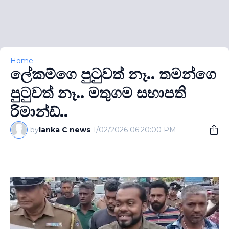
Home
ලේකම්ගෙ පුටුවත් නෑ.. තමන්ගෙ
පුටුවත් නෑ.. මතුගම සභාපති
රිමාන්ඩ්..
by
lanka C news
-
1/02/2026 06:20:00 PM