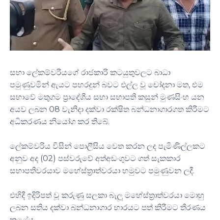
සභා ලේකම්වරියගේ රාජකාරි කටයුතුවලට බාධා
පමුණුවමින් ඇයට පහරදුන් බවට එල්ල වූ චෝදනා මත, එම
සභාවේ මතුගම ප්‍රාදේශීය සභා සභාපති කසුන් මුණසිංහ යන
අයව ලබන 08 වැනිදා දක්වා රක්ෂිත බන්ධනාගාරගත කිරීමට
අධිකරණය නියෝග කර තිබේ.
ලේකම්වරිය විසින් පොලීසිය වෙත කරන ලද පැමිණිල්ලකට
අනුව අද (02) පස්වරුවේ අත්අඩංගුවට ගත් සැකකාර
සභාපතිවරයාව මහේස්ත්‍රාත්වරයා හමුවට පමුණුවන ලදී.
එහිදී ඉදිරිපත් වූ කරුණු සලකා බැලූ මහේස්ත්‍රාත්වරයා මොහු
ලබන සතිය දක්වා බන්ධනාගාර භාරයට පත් කිරීමට තීරණය
කළේය.