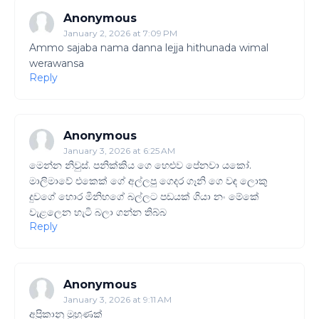
Anonymous
January 2, 2026 at 7:09 PM
Ammo sajaba nama danna lejja hithunada wimal
werawansa
Reply
Anonymous
January 3, 2026 at 6:25 AM
මෙන්න නිවුස්. පනික්කිය ගෙ හෙළුව පේනවා යකෝ.
මාලිමාවේ එකෙක් ගේ අල්ලපු ගෙදර ගෑනි ගෙ වඳ ලොකු
දුවගේ හොර මිනිහගේ බල්ලට පඩයක් ගියා නං මේකේ
වැළලෙන හැටි බලා ගන්න තිබ්බ
Reply
Anonymous
January 3, 2026 at 9:11 AM
අප්‍රිකානු මුහුණක්