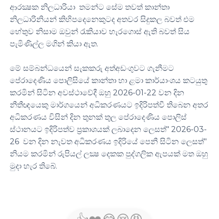
ආරක්‍ෂක නිලධාරියා තමන්ට සේම තවත් කාන්තා
නිලධාරිනියන් කිහිපදෙනෙකුටද අතවර සිදුකල බවත් එම
හේතුව නිසාම ඔවුන් රැකියාව හැරගොස් ඇති බවත් සිය
පැමිණිල්ල මගින් කියා ඇත.
මේ සම්බන්ධයෙන් සැකකරු අත්අඩංගුවට ගැනීමට
පේරාදෙණිය පොලිසියේ කාන්තා හා ළමා කාර්යාංශය කටයුතු
කරමින් සිටින අවස්ථාවේදී ඔහු 2026-01-22 වන දින
නීතීඥයෙකු මාර්ගයෙන් අධිකරණයට ඉදිරිපත්වී තිබෙන අතර
අධිකරණය විසින් දින තුනක් තුල පේරාදෙණිය පොලිස්
ස්ථානයට ඉදිරිපත්ව ප‍්‍රකාශයක් ලබාදෙන ලෙසත්" 2026-03-
26 වන දින නැවත අධිකරණය ඉදිරියේ පෙනී සිටින ලෙසත්"
නියම කරමින් රුපියල් ලක්‍ෂ දෙකක පුද්ගලික ඇපයක් මත ඔහු
මුදා හැර තිබේ.