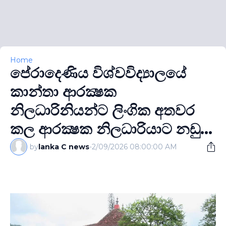
Home
පේරාදෙණිය විශ්වවිද්‍යාලයේ
කාන්තා ආරක්‍ෂක
නිලධාරිනියන්ට ලිංගික අතවර
කල ආරක්‍ෂක නිලධාරියාට නඩු...
by
lanka C news
-
2/09/2026 08:00:00 AM