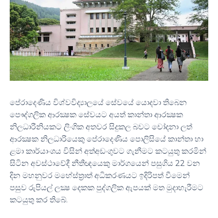
පේරාදෙණිය විශ්වවිද්‍යාලයේ සේවයේ යොදවා තිබෙන
පෞද්ගලික ආරක්‍ෂක සේවයට අයත් කාන්තා ආරක්‍ෂක
නිලධාරීනියකට ලිංගික අතවර සිදුකල බවට චෝදනා ලත්
ආරක්‍ෂක නිලධාරියෙකු පේරාදෙණිය පොලිසියේ කාන්තා හා
ළමා කාර්යාංශය විසින් අත්අඩංගුවට ගැනීමට කටයුතු කරමින්
සිටින අවස්ථාවේදී නීතීඥයෙකු මාර්ගයෙන් පසුගිය 22 වන
දින මහනුවර මහේස්ත‍්‍රාත් අධිකරණයට ඉදිරිපත් වීමෙන්
පසුව රුපියල් ලක්‍ෂ දෙකක පුද්ගලික ඇපයක් මත මුදාහැරීමට
කටයුතු කර තිබේ.