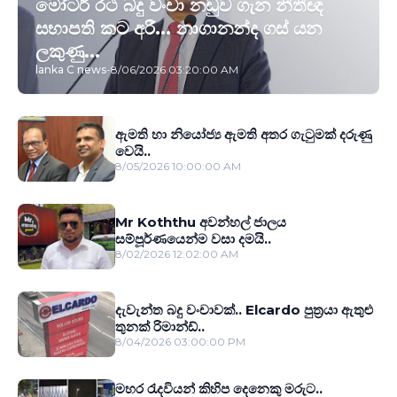
මෝටර් රථ බදු වංචා නඩුව ගැන නීතීඥ
සභාපති කට අරී... නාගානන්ද ගස් යන
ලකුණු...
lanka C news
-
8/06/2026 03:20:00 AM
ඇමති හා නියෝජ්‍ය ඇමති අතර ගැටුමක් දරුණු
වෙයි..
8/05/2026 10:00:00 AM
Mr Koththu අවන්හල් ජාලය
සම්පූර්ණයෙන්ම වසා දමයි..
8/02/2026 12:02:00 AM
දැවැන්ත බදු වංචාවක්.. Elcardo පුත‍්‍රයා ඇතුළු
තුනක් රිමාන්ඩ්..
8/04/2026 03:00:00 PM
මහර රැදවියන් කිහිප දෙනෙකු මරුට..