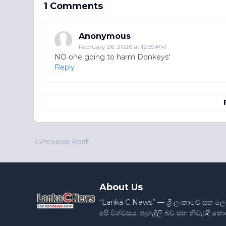
1 Comments
Anonymous
February 26, 2026 at 12:59 PM
NO one going to harm Donkeys'
Reply
Previous Post
About Us
“Lanka C News” — ශ්‍රී ලංකාවේ සහ ල
අපි විශ්වසය, පැහැදිලි බව සහ නිවැරදි 