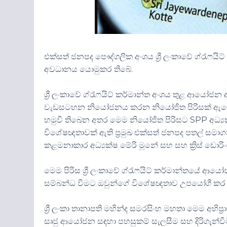
එක්සත් ජනපද පෞද්ගලික අංශය ශ්‍රී ලංකාවේ ග්රැෆ
අවධානය යොමුකර තිබේ.
ශ්‍රී ලංකාවේ ග්රැෆයිට් කර්මාන්ත අංශය තුළ ආයෝජන
වැඩසටහන නියෝජනය කරන නියෝජිත පිරිසක් ඇමෙරික
හමුවී තිබෙන අතර මෙම නියෝජිත පිරිසට SPP අධ්‍යක්ෂ
විශේෂඥතාවක් ඇති ප්‍රමුඛ එක්සත් ජනපද පතල් සමා
කළමනාකාර අධ්‍යක්ෂ මේරි මූනේ සහ සහ ක්‍රිස් ඩොර
මෙම පිරිස ශ්‍රී ලංකාවේ ග්රැෆයිට් කර්මාන්තය
සම්බන්ධ වීමට ඔවුන්ගේ විශේෂඥතාව උපයෝගී කර ගැන
ශ්‍රී ලංකා තානාපති මහින්ද සමරසිංහ මහතා මෙම අභි
සෘජු ආයෝජන සඳහා පහසුකම් සැලසීම සහ දිරිගැන්වී