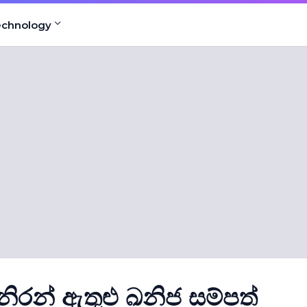
echnology
මිනිරන් ඇතුළු ඛනිජ සම්පත්