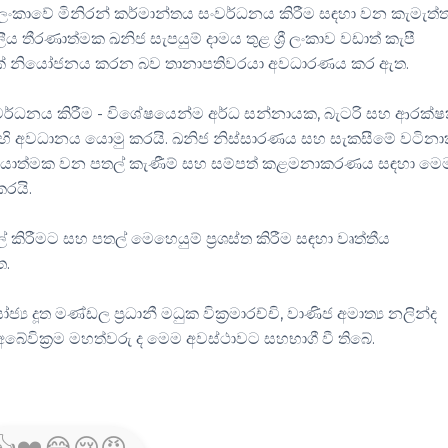
්‍රී ලංකාවේ මිනිරන් කර්මාන්තය සංවර්ධනය කිරීම සඳහා වන කැමැත්ත
ීය තීරණාත්මක ඛනිජ සැපයුම් දාමය තුළ ශ්‍රී ලංකාව වඩාත් කැපී
වරක් නියෝජනය කරන බව තානාපතිවරයා අවධාරණය කර ඇත.
වර්ධනය කිරීම - විශේෂයෙන්ම අර්ධ සන්නායක, බැටරි සහ ආරක්
හි අවධානය යොමු කරයි. ඛනිජ නිස්සාරණය සහ සැකසීමේ වටින
ක්‍රියාත්මක වන පතල් කැණීම් සහ සම්පත් කළමනාකරණය සඳහා මෙ
කරයි.
කිරීමට සහ පතල් මෙහෙයුම් ප්‍රශස්ත කිරීම සඳහා වෘත්තීය
ත.
ය දූත මණ්ඩල ප්‍රධානී මධුක වික්‍රමාරච්චි, වාණිජ අමාත්‍ය නලින්ද
වික්‍රම මහත්වරු ද මෙම අවස්ථාවට සහභාගී වී තිබේ.