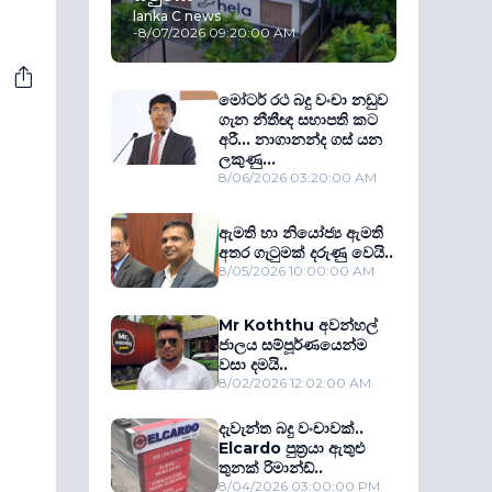
lanka C news
-
8/07/2026 09:20:00 AM
මෝටර් රථ බදු වංචා නඩුව
ගැන නීතීඥ සභාපති කට
අරී... නාගානන්ද ගස් යන
ලකුණු...
8/06/2026 03:20:00 AM
ඇමති හා නියෝජ්‍ය ඇමති
අතර ගැටුමක් දරුණු වෙයි..
8/05/2026 10:00:00 AM
Mr Koththu අවන්හල්
ජාලය සම්පූර්ණයෙන්ම
වසා දමයි..
8/02/2026 12:02:00 AM
දැවැන්ත බදු වංචාවක්..
Elcardo පුත‍්‍රයා ඇතුළු
තුනක් රිමාන්ඩ්..
8/04/2026 03:00:00 PM