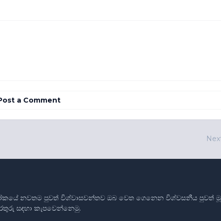
Post a Comment
Nex
ෝකයේ නවතම පුවත් විශ්වාසවන්තව ඔබ වෙත ගෙනෙන විශ්වසනීය පුවත් මූලාශ
තොරතුරු සඳහා කැපවෙන්නෙමු.