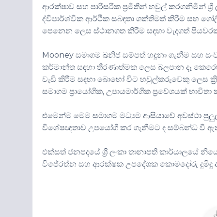
ආරක්ෂාව සහ පාරිසරික ප්‍රමිතීන් හවුල් කරගනිමින් ශ
ද්විපාර්ශ්වික ආර්ථික සබඳතා ශක්තිමත් කිරීම සහ ගෝල
පෙනෙන ලෙස ස්ථානගත කිරීම සඳහා වැදගත් පිය
Mooney සමාගම ඛනිජ සම්පත් හඳුනා ගැනීම සහ සං
කර්මාන්ත සඳහා තීරණාත්මක ලෙස බලපාන දෑ කෙරෙ
වැඩි කිරීම සඳහා බොහෝ විට හවුල්කරුවෙකු ලෙස 
සමාගම ප්‍රායෝගික, උපායමාර්ගික ප්‍රවේශයක් භාවිතා 
එමෙන්ම මෙම සමාගම මධ්‍යම ආසියාවේ අවස්ථා පුලුල් 
විශේෂඥතාව උපයෝගී කර ගැනීමට ද සම්බන්ධ වී ඇ
එක්සත් ජනපදයේ ශ්‍රී ලංකා තානාපති කාර්යාලයේ නියෝජ්‍
විජේරත්න සහ ආරක්ෂක උපදේශක කොමදෝරු දුමිඳු අබේ