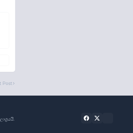
t Post
්‍රයයි.