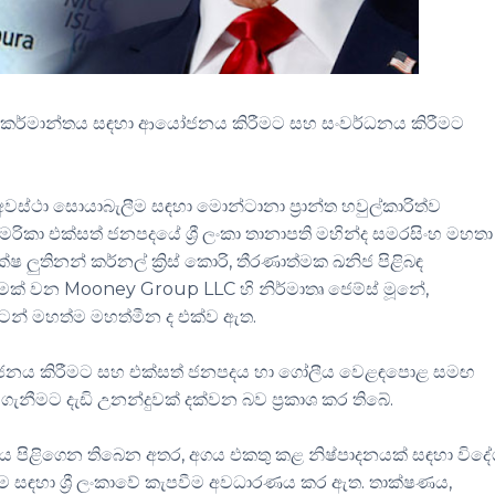
යිට් කර්මාන්තය සඳහා ආයෝජනය කිරීමට සහ සංවර්ධනය කිරීමට
 අවස්ථා සොයාබැලීම සඳහා මොන්ටානා ප්‍රාන්ත හවුල්කාරිත්ව
ා එක්සත් ජනපදයේ ශ්‍රී ලංකා තානාපති මහින්ද සමරසිංහ මහතා
 ලුතිනන් කර්නල් ක්‍රිස් කොරි, තීරණාත්මක ඛනිජ පිළිබඳ
ගමක් වන Mooney Group LLC හි නිර්මාතෘ ජෙම්ස් මූනේ,
ිංටන් මහත්ම මහත්මීන ද එක්ව ඇත.
ේ ආයෝජනය කිරීමට සහ එක්සත් ජනපදය හා ගෝලීය වෙළඳපොළ සමඟ
ීමට දැඩි උනන්දුවක් දක්වන බව ප්‍රකාශ කර තිබේ.
ප්‍රාය පිළිගෙන තිබෙන අතර, අගය එකතු කළ නිෂ්පාදනයක් සඳහා විද
ම සඳහා ශ්‍රී ලංකාවේ කැපවීම අවධාරණය කර ඇත. තාක්ෂණය,