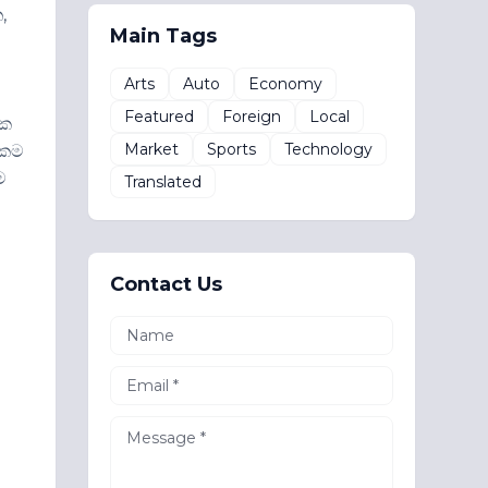
,
Main Tags
Arts
Auto
Economy
Featured
Foreign
Local
ෂක
Market
Sports
Technology
ාකම
ම
Translated
Contact Us