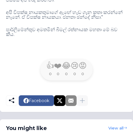
අපි විපක්ෂ නායකතුමාගේ ඇඟේ හැඩ ගැන කතා කරන්නේ
.
.
."
නෑනේ
ඒ විපක්ෂ නායකයා
ජනතා ඡන්දේ නිසා
පාර්ලිමේන්තුව අමතමින් බිමල් රත්නායක මහතා මේ බව
.
කීය
👍
❤️
😂
😢
😡
0
0
0
0
0
Facebook
You might like
View all