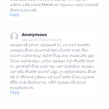
පේනවා නේද වෙනස.Marvin සහ තමුසෙ ලා අතැර වෙනසක්
තියනවාද නෑ නේද
Reply
Anonymous
February 8, 2026 at 6:24 PM
පහුරුෂය මදි නෙමේ. පහුරුෂයක් නෑ. මේ වගේ එකෙක්ට
පෞරුෂය කියන වචනෙවත් එකට ලියන්න නරක නිසා
වචනෙ වෙනස් කළේ. කළින් හිටපු රාජ්‍ය නායකටන්ට පුදුම
විධියට අපහාස කළා. උන්ගෙ පහුරුෂය ගැන කියන්න ඕනෙ
නෑ. ප්‍රභාකරන් හිටපු ගෙදර හදල දෙන එකෙක්ගෙ පහුරුෂය
ගැන අපිට කියන්න ඕනෙද? වක්‍රව ඌ අනුමත කරනව කියන
එක ඒ. නිඩ්ජහස් උත්සවය මේ වගේ පජාත විධියට ලෝකෙ
කිසිම රටක තියන්නෙ නෑ. ඉතින් පහුරුෂය මදි නෙමේ.
නෑ.ඇත්තෙම නෑ.
Reply