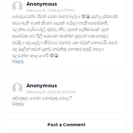
Anonymous
February 8, 2026 at 9:17 PM
බොරුවෙන්ම ජීවත් වෙන පාහර බල්ලා 😡🤮 මුන් ලැජ්ජාවක්,
පවට ඇති බයක් කියන දෙයක් ගෑවිලා නැති අසමජ්ජාති,
වලත්ත, හැබිචෝල්, තුච්ච, නීච, නූගත් හැතිකරයක්. මුන්
අසාර්ථක බව පිලි අරගෙන කරන්න පුළුවන් කෙනෙකුට
ඉඩදීලා පලයල්ලා කිව්වාට එහෙම යන එවුන් නෙවෙයි. අපේ
බදු මුදලින් තවත් මුන්ව නඩත්තු නොකර අසූචි ගහලා
එලවන්න කාලය හරි 😡🤮
Reply
Anonymous
February 8, 2026 at 10:13 PM
පද්දෙකුට මොන පෞරුෂද බොල?
Reply
Post a Comment