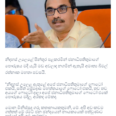
නිදහස් උලෙළේ පින්තූර පළකරමින් ජනාධිපතිතුමාගේ
පෞරුෂය මදි යැයි මඩ අවලාද නගමින් ඇතැයි අමාත්‍ය බිමල්
රත්නාක මහතා පවසයි
.
"
නිදහස් උලෙළ ඇතුළේ අපේ ජනාධිපතිතුමාගේ ෆොටෝ
,
,
එකයි
සජිත් ප්‍රේමදාස මහත්තයාගේ ෆොටෝ එකයි
තව තව
අයගේ ෆොටෝ දාලා අපේ ජනාධිපතිතුමාගේ ෆොටෝ එකේ
.
.
පෞරුෂය මදිලු
අරකද මේකද
,
.
මොන මිනිස්සුද ගරු කතානායකතුමනි
මේ
අපි අවංකවම
ගත්තත් මේ රටේ ජන ඡන්දයෙන් නායකයෙක් පත්වුණාට
.
පස්සේ අපි ගරු කරනවා