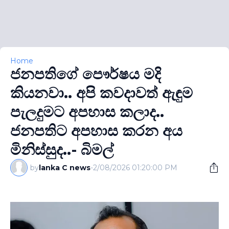
Home
ජනපතිගේ පෞර්ෂය මදි
කියනවා.. අපි කවදාවත් ඇඳුම
පැලදුමට අපහාස කලාද..
ජනපතිට අපහාස කරන අය
මිනිස්සුද..- බිමල්
by
lanka C news
-
2/08/2026 01:20:00 PM