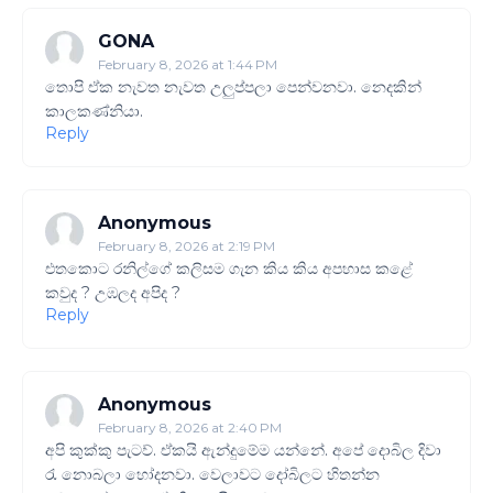
GONA
February 8, 2026 at 1:44 PM
තොපි ඒක නැවත නැවත උලුප්පලා පෙන්වනවා. නෙදකින්
කාලකණ්නියා.
Reply
Anonymous
February 8, 2026 at 2:19 PM
එතකොට රනිල්ගේ කලිසම ගැන කිය කිය අපහාස කළේ
කවුද ? උඹලද අපිද ?
Reply
Anonymous
February 8, 2026 at 2:40 PM
අපි කුක්කු පැටව්. ඒකයි ඇන්දුමේම යන්නේ. අපේ දොබිල දිවා
රැ නොබලා හෝදනවා. වෙලාවට දෝබිලට හිතන්න