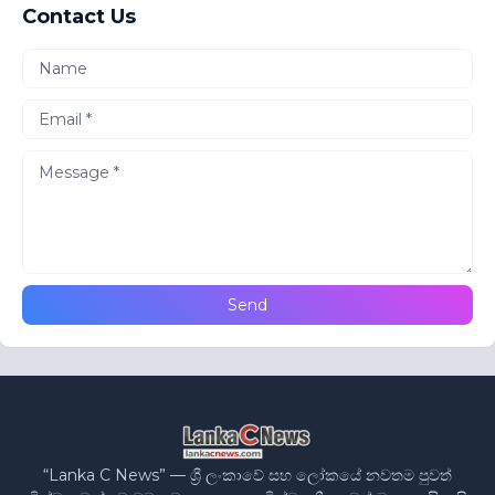
Contact Us
“Lanka C News” — ශ්‍රී ලංකාවේ සහ ලෝකයේ නවතම පුවත්