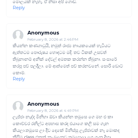
මොලයක් නැහැ. ඒ නිසා අපි ගොඩ.
Reply
Anonymous
February 8, 2026 at 2:46 PM
කියන්න කණගාටුයි, නමුත් රාජ්‍ය නායකයෙක් හැටියට
ඇත්තටම පෞරුෂය හොඳටම මදි. තව ටිකක් උසවත්
තිබුනානම් අනික් දේවල් අමතක කරන්න තිබුනා. සංසාරේ
කරපු පව් පලදීලා. මේ ආත්මෙත් පව් කරනවනේ. සොරි ඩොට්
කොම්.
Reply
Anonymous
February 8, 2026 at 4:49 PM
ලැජ්ජා නැද්ද මිනිහා ඕවා කියන්න තමුසෙ ගෙ මහ එ කා
කොච්චර රනිල්ට අපහාස කරද එයාගෙ කලි සම ගැන
කියලා.තමුසෙ ලා දීව දෙකේ මිනිස්සු ලැජ්ජාවක් නෑ මොකද
කිසිම class එකක් නෑ.බලනව තමුසෙලා ගෙ ගෑනු දිහා