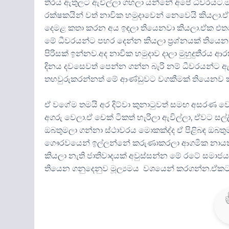
තීරය ඇතුලට ඇවිල්ලා ගහලා යන්නේ අපේ ධීවරයට.මං
රක්ෂකයින් වත් නාවික හමුදාවෙන් නෙවෙයි කියල
දෙමළ කතා කරන අය ඉඳලා තියෙනවා කියලා.ඒක 
මේ ධීවරයන්ට පහර දෙන්න කියලා ප්‍රශ්නයක් ත
පිරිසක් ඉන්නව.අද නාවික හමුදාව දාලා මුහුදුතීරය ආ
දිනය දවසෙවත් පෙන්න ගන්න බැරි නම් ධීවරයන්ට ඇ
තහවුරුකරන්නත් මේ ආණ්ඩුවට වගකීමක් තියෙනව 
ඒ වගේම තමයි අර දිට්වා කුනාටුවත් සමඟ අසරණ වෙච
අගරු වෙලා.ඒ චෙක් ටිකත් හැරිලා ඇවිල්ලා, ඒවට සල්
ඔබතුමලා ගන්නා ස්ථාවරය මොකක්ද්ද ඒ පිළිබඳ ඔබ
ගෞරවයෙන් ඉල්ලන්නේ කරුණාකරලා ආගමික නායක
කියලා නැති ජාතිවාදයක් අවුස්සන්න මේ රටේ සම
තියෙන ගනුදෙනුව මූල්‍යමය වශයෙන් කරගන්න.ඒකට 