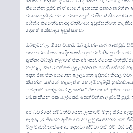
කරනවා නිදහස් දවසට.ඒවා දැක්කේ නෑ වගේ ඉන්නවා
තියෙන්න පුළුවන් ඒ අයගේ අදහසක් ප්‍රකාශ කරන්න. 
වශයෙනුත් මූල්‍යමය වශයෙනුත් වාසියක් තියෙනවා න
අයිතිය තියෙන්නෙ.අද ජාතිවාදය අවුස්සන්නේ නෑ කි
දෙනත් ජාතිවාදය අවුස්සනවා.
ඔබතුමන්ලා හිතනවානම් ඔබතුමන්ලාගේ ආණ්ඩුව වි
ජනතාවගේ හදවත දිනාගන්න පුළුවන් කියලා ඒක වෙන
දැක්කා ඔබතුමන්ලාගේ එක අමාත්‍යවරයෙක් මන්ත්‍රී
නැහැලු. ණයට ගත්තේ යුද උපකරණ ගෙනියන්නේ නැහැල
ඉඳන් එක එක අයගෙන් ඉල්ලගෙන අඳිනවා කියල ඒවා හො
කියන්න යන්නේ නැහැ.ඒක හොඳයි හැබැයි ත්‍රස්තවා
හමුදාවේ පොලිසියේ උපකරණ ටික මහත් අභිමානයෙන
මේක කියන එක ලෝකෙට පෙන්වන්න ලැජ්ජයි පුදුම 
අර ධීවරයෝ සම්බන්ධයෙන් ලංකාවේ මුහුද තීරය ඇතු
ඇතුළෙම තියෙන අභියෝගයට මුහුණ දෙන්න ඕන ජීවි
මිල වැඩියි.තාක්ෂණය දෙනවා කිව්වා එස් .එම් .එස් වල