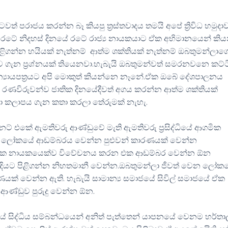
 පරාජය කරන්න බෑ කියපු ත්‍රස්තවාදය තමයි අපේ ත්‍රිවිධ හමුදා
රටේ නිදහස් දිනයේ රටේ රාජ්‍ය නායකයාට ඒක අභිමානයෙන් කි
ළිගන්න හයියක් නැත්නම් ආත්ම ශක්තියක් නැත්නම් ඔබතුමන්ලාග
ගැන ප්‍රශ්නයක් තියෙනවා.හැබැයි ඔබතුමන්වත් සමරනවනෙ කට්
න්‍යායපත්‍රයට අපි මොකුත් කියන්නෙ නෑනේ.ඒක ඔබේ දේශපාලනය
ච රණවිරුවන්ව ජාතික දිනයේදීවත් අගය කරන්න ආත්ම ශක්තියක්
ියා කලාපය ගැන කතා කරලා තේරුමක් නැහැ.
් එකේ ඇමතිවරු ආණ්ඩුවේ මැති ඇමතිවරු ප්‍රසිද්ධියේ ආගමික
ලෝකයේ ආඩම්බරය වෙන්න පුළුවන් කාරණයක් වෙන්න
ආගමික නායකයෙක්ව විවේචනය කරන එක ආඩම්බර වෙන්න ඕන
් විදියට පිළිගන්න නිහතමානී වෙන්න.ඔබතුමන්ලා ජීවත් වෙන ලෝක
ක් වෙන්න ඇති. හැබැයි සාමාන්‍ය සමාජයේ සිවිල් සමාජයේ ඒක
ණ්ඩුව පුරුදු වෙන්න ඕන.
යේ සිද්ධිය සම්බන්ධයෙන් අනිත් පැත්තෙන් යාපනයේ වෙනම හර්තාල