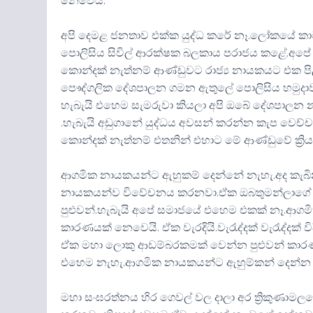
නෙවෙයි.
අපි දෙමළ ජනතාව එක්ක යුද්ධ කරේ නෑ.ලෝකයේ කාටවත්
පොලිසිය සිවිල් ආරක්ෂක බලකාය පරාජය කළේ.අපේ 
කොන්දක් නැත්නම් ආණ්ඩුවට රාජ්‍ය නායකයට එක පි
පෞද්ගලික දේශපාලන ගමන ඇතුලේ පොලිසිය හමුදාව 
හැබැයි එහෙම සැමරුවා කියලා අපි ඔබේ දේශපාලන 
.හැබැයි අඩුගානේ යුද්ධය අවසන් කරන්න කැප වෙච්
කොන්දක් නැත්නම් එතනින් එහාට මේ ආණ්ඩුවේ ක්‍ර
ආගමික නායකයන්ට ඇහුකම් දෙන්නේ නැහැ.අද කැබිනට
නායකයන්ව විවේචනය කරනවා.ඒක ඔබතුමන්ලාගේ 
පුළුවන්.හැබැයි අපේ සමාජයේ එහෙම එකක් නෑ.
කාරණයක් නෙවෙයි. ඒක වැරදියි.වැරැද්දක් වැරැද්දක
ඒක මහා ලොකු ආඩම්බරකමක් වෙන්න පුළුවන් කාරණය
එහෙම නැහැ.ආගමික නායකයන්ට ඇහුම්කන් දෙන්න ආ
මහා සංඝරත්නය හිර ගෙවල් වල දාලා අර ත්‍රිකුණාමල