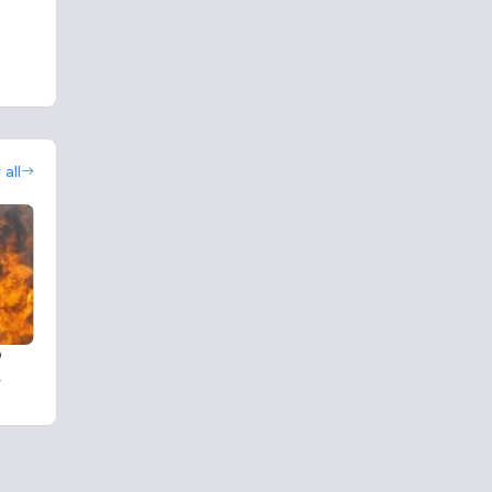
all
ට
.