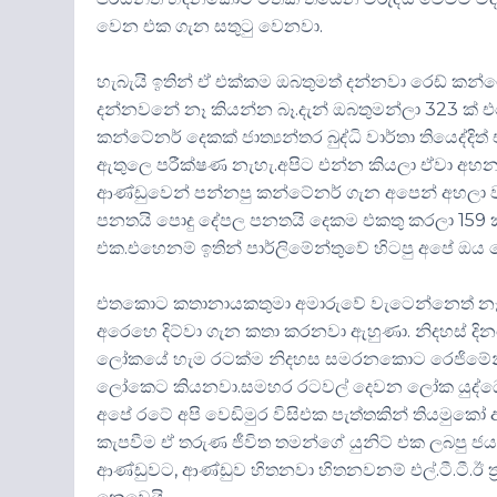
වෙන එක ගැන සතුටු වෙනවා.
හැබැයි ඉතින් ඒ එක්කම ඔබතුමත් දන්නවා රෙඩ් කන
දන්නවනේ නෑ කියන්න බෑ.දැන් ඔබතුමන්ලා 323 ක් එ
කන්ටේනර් දෙකක් ජාත්‍යන්තර බුද්ධි වාර්තා තියෙද්දි
ඇතුලෙ පරීක්ෂණ නැහැ.අපිට එන්න කියලා ඒවා අහන
ආණ්ඩුවෙන් පන්නපු කන්ටේනර් ගැන අපෙන් අහලා වැඩ
පනතයි පොදු දේපල පනතයි දෙකම එකතු කරලා 159 ක
එක.එහෙනම් ඉතින් පාර්ලිමේන්තුවේ හිටපු අපේ ඔය
එතකොට කතානායකතුමා අමාරුවේ වැටෙන්නෙත් නෑ.ඉත
අරෙහෙ දිට්වා ගැන කතා කරනවා ඇහුණා. නිදහස් දි
ලෝකයේ හැම රටක්ම නිදහස සමරනකොට රෙජිමේන්තුව ප
ලෝකෙට කියනවා.සමහර රටවල් දෙවන ලෝක යුද්ධෙදි 
අපේ රටේ අපි වෙඩිමුර විසිඑක පැත්තකින් තියමුකෝ 
කැපවීම ඒ තරුණ ජීවිත තමන්ගේ යුනිට් එක ලබපු ජ
ආණ්ඩුවට, ආණ්ඩුව හිතනවා හිතනවනම් එල්.ටී.ටී.ඊ ත