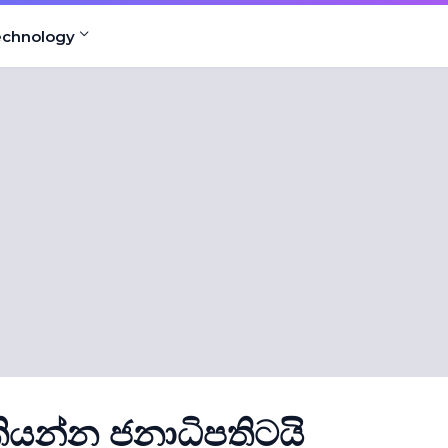
echnology
ියන්න ජනාධිපතිටයි