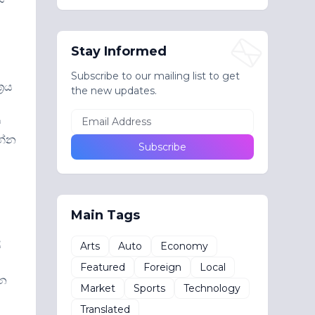
Stay Informed
Subscribe to our mailing list to get
‍රය
the new updates.
ේ
න්න
.
Main Tags
ි
Arts
Auto
Economy
Featured
Foreign
Local
ෙන
Market
Sports
Technology
Translated