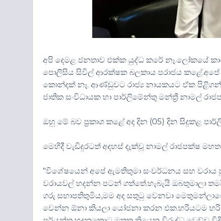
අපි දෙමළ ජනතාව එක්ක යුද්ධ කරේ නෑ.ලෝකයේ කාටවත්
පොලිසිය සිවිල් ආරක්ෂක බලකාය පරාජය කළේ.අපේ 
කොන්දක් නෑ. ආණ්ඩුවට රාජ්‍ය නායකයට ඒක පිළිගන්න
ජාතික සංවිධායක හා පාර්ලිමේන්තු මන්ත්‍රී නාමල් රා
ඔහු මේ බව ප්‍රකාශ කළේ අද දින (05) දින සිදුකළ පාර
මෙහිදී වැඩිදුරටත් අදහස් දැක්වූ නාමල් රාජපක්ෂ මහතා
"විශේෂයෙන් අපේ ඇමතිතුමා සංවර්ධනය සහ වරාය පුළුල
වරායවල් හදන්න පටන් ගත්තේ.හැබැයි ඔබතුමාලා ත
ගරු සභාපතිතුමිය,මම අද සතුටු වෙනවා මෙතුමන්ලා
වෙන්න ඕනා කියලා යෝජනා කරන එක.හරියටම හරි අපි
පර්යන්ත හදනකොට මතක තියෙන විරුද්ධ වෙච්ච විදිය.