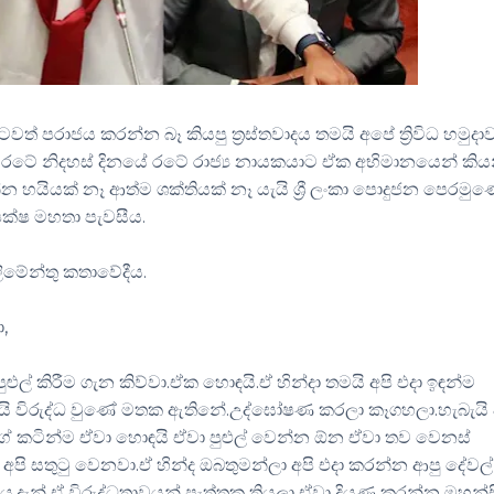
 පරාජය කරන්න බෑ කියපු ත්‍රස්තවාදය තමයි අපේ ත්‍රිවිධ හමුදා
රටේ නිදහස් දිනයේ රටේ රාජ්‍ය නායකයාට ඒක අභිමානයෙන් කි
 හයියක් නෑ ආත්ම ශක්තියක් නෑ යැයි ශ්‍රී ලංකා පොදුජන පෙරමු
ජපක්ෂ මහතා පැවසීය.
්ලිමේන්තු කතාවේදීය.
,
් කිරීම ගැන කිව්වා.ඒක හොඳයි.ඒ හින්දා තමයි අපි එදා ඉඳන්ම
මයි විරුද්ධ වුණේ මතක ඇතිනේ.උද්ඝෝෂණ කරලා කෑගහලා.හැබැයි 
ගේ කටින්ම ඒවා හොඳයි ඒවා පුළුල් වෙන්න ඕන ඒවා තව වෙනස්
 සතුටු වෙනවා.ඒ හින්ද ඔබතුමන්ලා අපි එදා කරන්න ආපු දේවල්
දැන් ඒ විරුද්ධතාවයන් පැත්තක තියලා ඒවා දියුණු කරන්න මහන්ස