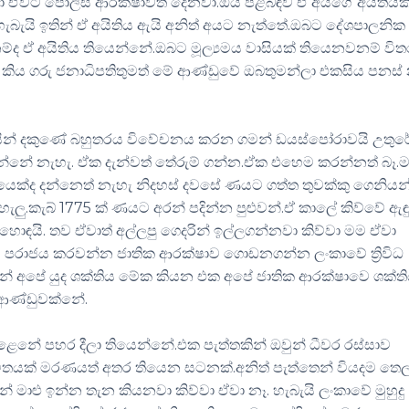
 ඒවට පොලිස් ආරක්ෂාවත් දෙනවා.ඔය පිළිබඳව ඒ අයගේ අයිතියක
හැබැයි ඉතින් ඒ අයිතිය ඇයි අනිත් අයට නැත්තේ.ඔබට දේශපාලනික
ම්ද ඒ අයිතිය තියෙන්නේ.ඔබට මූල්‍යමය වාසියක් තියෙනවනම් විත
ය කිය ගරු ජනාධිපතිතුමත් මේ ආණ්ඩුවේ ඔබතුමන්ලා එකසිය පනස්
සින් දකුණේ බහුතරය විවේචනය කරන ගමන් ඩයස්පෝරාවයි උතුර
්නේ නැහැ. ඒක දැන්වත් තේරුම් ගන්න.ඒක එහෙම කරන්නත් බෑ.ම
වරයෙක්ද දන්නෙත් නැහැ නිදහස් දවසේ ණයට ගත්ත තුවක්කු ගෙනිය
ු.කැබ් 1775 ක් ණයට අරන් පදින්න පුළුවන්.ඒ කාලේ කිව්වේ ඇඳ
ඳයි. තව ඒවාත් අල්ලපු ගෙදරින් ඉල්ලගන්නවා කිව්වා මම ඒවා
දය පරාජය කරවන්න ජාතික ආරක්ෂාව ගොඩනගන්න ලංකාවේ ත්‍රිවිධ
් අපේ යුද ශක්තිය මේක කියන එක අපේ ජාතික ආරක්ෂාවෙ ශක්ත
ආණ්ඩුවක්නේ.
ළෙනේ පහර දීලා තියෙන්නේ.එක පැත්තකින් ඔවුන් ධීවර රස්සාව
තයක් මරණයත් අතර තියෙන සටනක්.අනිත් පැත්තෙන් වියදම තෙල
ින් මාළු ඉන්න තැන කියනවා කිව්වා ඒවා නෑ. හැබැයි ලංකාවේ මුහුදු