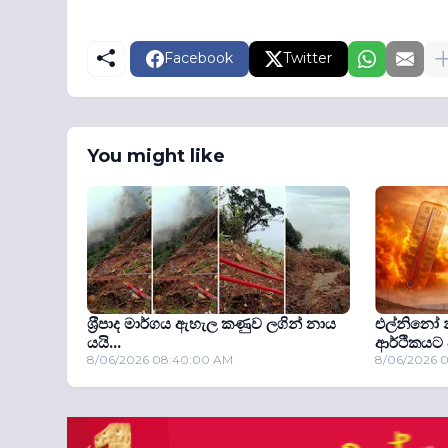
Facebook
Twitter
You might like
ශ‍්‍රීපාද මාර්ගය ඇහැල කණුව ලගින් නාය
එල්නිනෝ න
යයි...
ආර්ථිකයට 
8/06/2026 08:40:00 AM
8/06/2026 