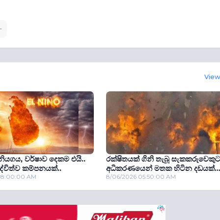
View 
ියගය, වර්ෂාව දෙකම එයි..
රක්ෂිතයක් ගිනි තැබූ සැකකරුවෙකු
ද්විත්ව කම්පනයක්..
අධිකරණයෙන් මතක හිටින දඩයක්..
08:00:00 AM
8/06/2026 05:50:00 AM