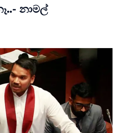
..- නාමල්