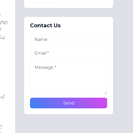
ව
යන්න
Contact Us
ේ
ටිය
යේ
්