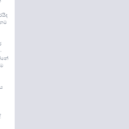
්
රයිද
 නම
ේ
ං
න්නේ
ුම
ිය
්