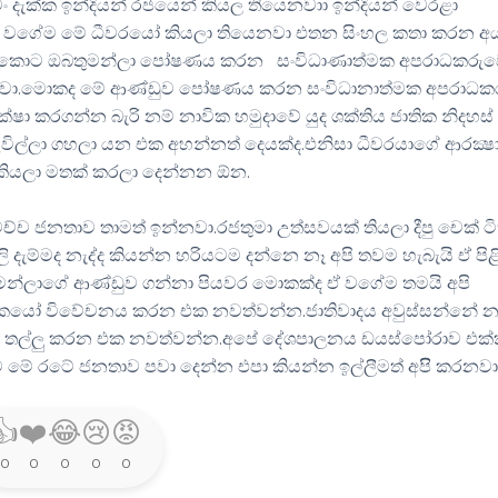
 දැක්ක ඉන්දියන් රජයෙන් කියල තියෙනවාා ඉන්දියන් වෙරළා
ා.ඒ වගේම මේ ධීවරයෝ කියලා තියෙනවා එතන සිංහල කතා කරන අ
එතකොට ඔබතුමන්ලා පෝෂණය කරන සංවිධාණාත්මක අපරාධකරු
ියෙනවා.මොකද මේ ආණ්ඩුව පෝෂණය කරන සංවිධානාත්මක අපරාධක
රක්ෂා කරගන්න බැරි නම් නාවික හමුදාවේ යුද ශක්තිය ජාතික නිදහස්
විල්ලා ගහලා යන එක අහන්නත් දෙයක්ද.එනිසා ධීවරයාගේ ආරක්‍ෂ
කියලා මතක් කරලා දෙන්නන ඕන.
්ච ජනතාව තාමත් ඉන්නවා.රජතුමා උත්සවයක් තියලා දීපු චෙක් ට
ලි දැම්මද නැද්ද කියන්න හරියටම දන්නෙ නෑ අපි තවම හැබැයි ඒ පිළ
තුමන්ලාගේ ආණ්ඩුව ගන්නා පියවර මොකක්ද ඒ වගේම තමයි අපි
යෝ විවේචනය කරන එක නවත්වන්න.ජාතිවාදය අවුස්සන්නේ න
ාජය තල්ලු කරන එක නවත්වන්න.අපේ දේශපාලනය ඩයස්පෝරාව එක
මේ රටේ ජනතාව පවා දෙන්න එපා කියන්න ඉල්ලීමත් අපිි කරනවා
👍
❤️
😂
😢
😡
0
0
0
0
0