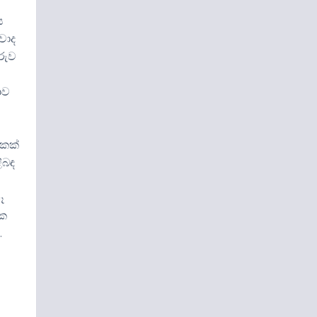
ය
වොද
රුව
ාව
ිකක්
ිබඳ
ෑ
්ක
.