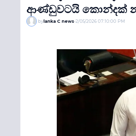
ආණ්ඩුවටයි කොන්දක් නෑ
by
lanka C news
-
2/05/2026 07:10:00 PM