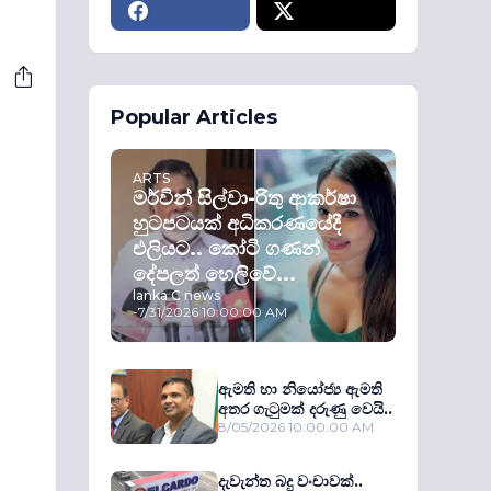
Popular Articles
ARTS
මර්වින් සිල්වා-රිතු ආකර්ෂා
හුටපටයක් අධිකරණයේදී
එලියට.. කෝටි ගණන්
දේපලත් හෙලිවේ...
lanka C news
-
7/31/2026 10:00:00 AM
ඇමති හා නියෝජ්‍ය ඇමති
අතර ගැටුමක් දරුණු වෙයි..
8/05/2026 10:00:00 AM
දැවැන්ත බදු වංචාවක්..