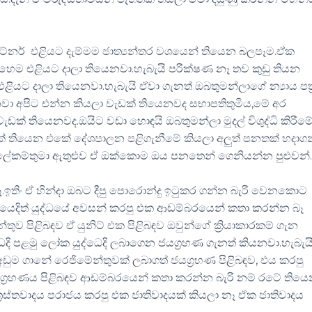
්ටේනර් එළියට දැම්මම ජාත්‍යන්තර වශයෙන් තියෙන බලපෑම.ඒක
හෙම එළියට දාලා තියෙනවා.හැබැයි පරීක්ෂණ නෑ තව කුඩු තියන
ත් එළියට දාලා තියෙනවා.හැබැයි ඒවා ගැනත් ඔබතුමන්ලාගේ න්‍යාය පත්
වා අපිට එන්න කියලා වැඩක් තියෙනවද සභාපතිතුමිය,මේ අර
ක් තියෙනවද.ඔයිට වඩා හොඳයි ඔබතුමන්ලා මුදල් විශුද්ධි කිරීම
් තියෙන එකේ දේශපාලන පළිගැනීමේ කියලා අලුත් පනතක් හදාග
 ලේකම්තුමා ඇතුළුව ඒ ඔක්කොම ඔය පනතෙන් ගෙනියන්න පුළුවන්
ිං ඒ හින්දා ඔබට දීපු පොරොන්දු ඉටුකර ගන්න බැරි වෙනකොට
නයෙදිත් යුද්ධයේ අවසන් කරපු එක ආඩම්බරයෙන් කතා කරන්න බෑ
ිළිබඳව ඒ යුනිට් එක පිළිබඳව ඔවුන්ගේ ක්‍රියාකාරකම් ගැන
පළමු ලෝක යුද්ධෙදි ලබාගෙන ජයග්‍රහණ ගැනත් කියනවා.හැබැය
අඩුම ගානේ රෙජිමේන්තුවක් ලබාගත් ජයග්‍රහණ පිළිබඳව, එය කරපු
යග්‍රහණය පිළිබඳව ආඩම්බරයෙන් කතා කරන්න බැරි නම් රටේ තිය
්‍රස්තවාදය පරාජය කරපු එක ජාතිවාදයක් කියලා නෑ ඒක ජාතිවාදය