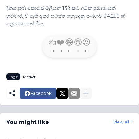
දිනය පුරා කොටස් මිලියන 139 කට අධික ප්‍රමාණයක්
හුවමාරු වී ඇති අතර සමස්ත ගනුදෙනු සංඛ්‍යාව 34,255 ක්
ලෙස සටහන් විය.
👍
❤️
😂
😢
😡
0
0
0
0
0
Tags:
Market
Facebook
You might like
View all