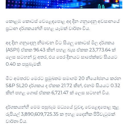
කොළඹ කොටස් වෙළෙඳපොළ අද දින ගනුදෙනු අවසානයේ
ප්‍රධාන දර්ශකයන්හි පහළ යෑමක් වාර්තා විය.
අද දින ගනුදෙනු නිමාවන විට සියලු කොටස් මිල දර්ශකය
(ASPI) ඒකක 96.43 කින් පහළ බැස ඒකක 23,773.64 ක්
ලෙස සටහන් වූ අතර, එය පෙර දිනයට සාපේක්ෂව සියයට
0.40 ක පසුබෑමකි.
මීට අමතරව මෙරට ප්‍රමුඛතම සමාගම් 20 නියෝජනය කරන
S&P SL20 දර්ශකය ද ඒකක 21.72 කින්, එනම් සියයට 0.32
කින් පහළ ගොස් ඒකක 6,721.47 ක් ලෙස සටහන් විය.
දර්ශකයන්හි මෙම පසුබෑම මධ්‍යයේ වුවද, වෙළෙඳපොළ තුළ
රුපියල් 3,890,609,725.35 ක ඉහළ දෛනික පිරිවැටුමක්
වාර්තා විය.