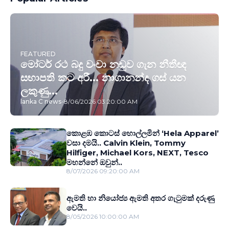
FEATURED
මෝටර් රථ බදු වංචා නඩුව ගැන නීතීඥ
සභාපති කට අරී... නාගානන්ද ගස් යන
ලකුණු...
lanka C news
-
8/06/2026 03:20:00 AM
කොළඹ කොටස් හොල්ලමින් ‘Hela Apparel’
වසා දමයි.. Calvin Klein, Tommy
Hilfiger, Michael Kors, NEXT, Tesco
මහන්නේ ඔවුන්..
8/07/2026 09:20:00 AM
ඇමති හා නියෝජ්‍ය ඇමති අතර ගැටුමක් දරුණු
වෙයි..
8/05/2026 10:00:00 AM