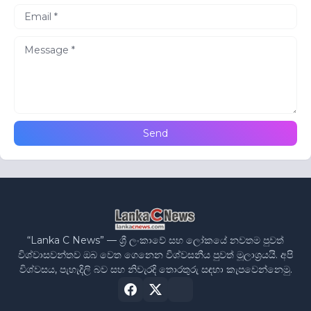
“Lanka C News” — ශ්‍රී ලංකාවේ සහ ලෝකයේ නවතම පුවත්
විශ්වාසවන්තව ඔබ වෙත ගෙනෙන විශ්වසනීය පුවත් මූලාශ්‍රයයි. අපි
විශ්වසය, පැහැදිලි බව සහ නිවැරදි තොරතුරු සඳහා කැපවෙන්නෙමු.