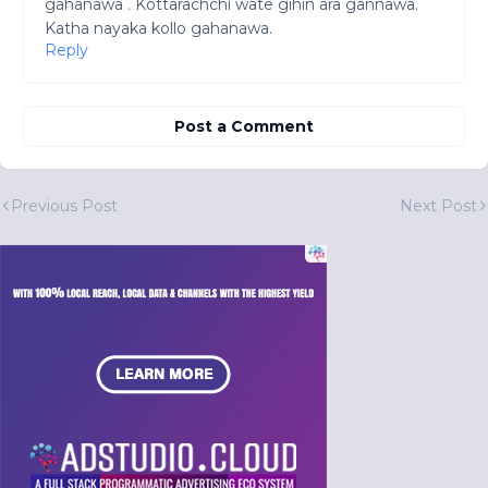
gahanawa . Kottarachchi wate gihin ara gannawa.
Katha nayaka kollo gahanawa.
Reply
Post a Comment
Previous Post
Next Post