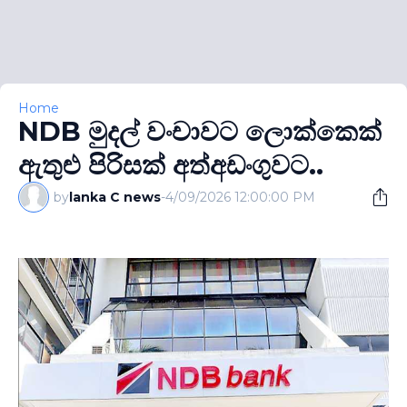
Home
NDB මුදල් වංචාවට ලොක්කෙක්
ඇතුළු පිරිසක් අත්අඩංගුවට..
by
lanka C news
-
4/09/2026 12:00:00 PM