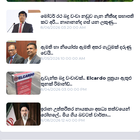
මෝටර් රථ බදු වංචා නඩුව ගැන නීතීඥ සභාපති
කට අරී... නාගානන්ද ගස් යන ලකුණු...
8/06/2026 03:20:00 AM
ඇමති හා නියෝජ්‍ය ඇමති අතර ගැටුමක් දරුණු
වෙයි..
8/05/2026 10:00:00 AM
දැවැන්ත බදු වංචාවක්.. Elcardo පුත‍්‍රයා ඇතුළු
තුනක් රිමාන්ඩ්..
8/04/2026 03:00:00 PM
ඉරාන උත්තරීතර නායකයා අසධ්‍ය තත්වයෙන්
රෝහලේ.. මිය ගිය බවටත් වාර්තා...
8/08/2026 12:40:00 PM