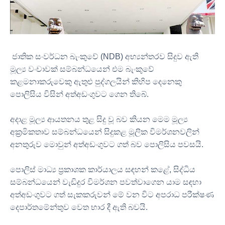
ජාතික සංවර්ධන බැංකුවේ
(NDB)
අභ්‍යන්තරව සිදුව ඇති
මූල්‍ය වංචාවක් සම්බන්ධයෙන් එම බැංකුවේ
කළමනාකරුවෙකු ඇතුළු පුද්ගලයින් කිහිප දෙනෙකු
පොලිසිය විසින් අත්අඩංගුවට ගෙන තිබේ
.
අදාළ මූල්‍ය ආයතනය තුළ සිදු වූ බව කියන මෙම මූල්‍ය
අක්‍රමිකතාව සම්බන්ධයෙන් සිදුකළ මූලික විමර්ශනවලින්
අනතුරුව මොවුන් අත්අඩංගුවට ගත් බව පොලිසිය පවසයි
.
පොලිස් මාධ්‍ය ප්‍රකාශක කාර්යාලය සඳහන් කළේ
,
සිද්ධිය
සම්බන්ධයෙන් වැඩිදුර විමර්ශන පවත්වාගෙන යාම සඳහා
අත්අඩංගුවට ගත් සැකකරුවන් මේ වන විට අපරාධ පරීක්ෂණ
දෙපාර්තමේන්තුව
වෙත භාර දී ඇති බවයි
.