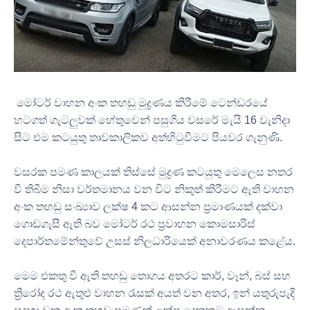
මෝටර් වාහන අංක තහඩු මුද්‍රණය කිරීමේ ටෙන්ඩරයේ
හටගත් ගැටලුවක් හේතුවෙන් පසුගිය වසරේ මැයි
16
වැනිදා
සිට එම කටයුතු තාවකාලිකව අත්හිටුවීමට පියවර ගැනුණි
.
වසරක පමණ කාලයක් තිස්සේ මුද්‍රණ කටයුතු මෙලෙස නතර
වී තිබීම නිසා වර්තමානය වන විට නිකුත් කිරීමට ඇති වාහන
අංක තහඩු සංඛ්‍යාව ලක්ෂ
4
කට ආසන්න ප්‍රමාණයක් දක්වා
ගොඩගැසී ඇති බව මෝටර් රථ ප්‍රවාහන කොමසාරිස්
දෙපාර්තමේන්තුවේ උසස් නිලධාරියෙක් අනාවරණය කළේය
.
මෙම එකතු වී ඇති තහඩු තොගය අතරට කාර්
,
වෑන්
,
බස් සහ
ත්‍රිරෝද රථ ඇතුළු වාහන රැසක් අයත් වන අතර
,
ඉන් යතුරුපැදි