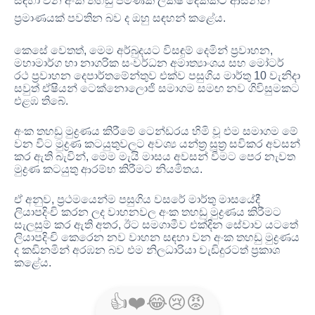
සඳහා වන අංක තහඩු පමණක් ලක්ෂ දෙකකට ආසන්න
ප්‍රමාණයක් පවතින බව ද ඔහු සඳහන් කළේය
.
කෙසේ වෙතත්
,
මෙම අර්බුදයට විසඳුම් දෙමින් ප්‍රවාහන
,
මහාමාර්ග හා නාගරික සංවර්ධන අමාත්‍යාංශය සහ මෝටර්
රථ ප්‍රවාහන දෙපාර්තමේන්තුව එක්ව පසුගිය මාර්තු
10
වැනිදා
සවුත් ඒෂියන් ටෙක්නොලොජි සමාගම සමඟ නව ගිවිසුමකට
එළඹ තිබේ
.
අංක තහඩු මුද්‍රණය කිරීමේ ටෙන්ඩරය හිමි වූ එම සමාගම මේ
වන විට මුද්‍රණ කටයුතුවලට අවශ්‍ය යන්ත්‍ර සූත්‍ර සවිකර අවසන්
කර ඇති බැවින්
,
මෙම මැයි මාසය අවසන් වීමට පෙර නැවත
මුද්‍රණ කටයුතු ආරම්භ කිරීමට නියමිතය
.
ඒ අනුව
,
ප්‍රථමයෙන්ම පසුගිය වසරේ මාර්තු මාසයේදී
ලියාපදිංචි කරන ලද වාහනවල අංක තහඩු මුද්‍රණය කිරීමට
සැලසුම් කර ඇති අතර
,
ඊට සමගාමීව එක්දින සේවාව යටතේ
ලියාපදිංචි කෙරෙන නව වාහන සඳහා වන අංක තහඩු මුද්‍රණය
ද කඩිනමින් අරඹන බව එම නිලධාරියා වැඩිදුරටත් ප්‍රකාශ
කළේය
.
👍
❤️
😂
😢
😡