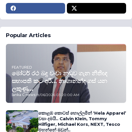
Popular Articles
FEATURED
මෝටර් රථ බදු වංචා නඩුව ගැන නීතීඥ
සභාපති කට අරී... නාගානන්ද ගස් යන
ලකුණු...
lanka C news
-
8/06/2026 03:20:00 AM
කොළඹ කොටස් හොල්ලමින් ‘Hela Apparel’
වසා දමයි.. Calvin Klein, Tommy
Hilfiger, Michael Kors, NEXT, Tesco
මහන්නේ ඔවුන්..