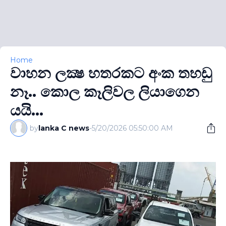
Home
වාහන ලක්‍ෂ හතරකට අංක තහඩු
නෑ.. කොල කෑලිවල ලියාගෙන
යයි...
by
lanka C news
-
5/20/2026 05:50:00 AM