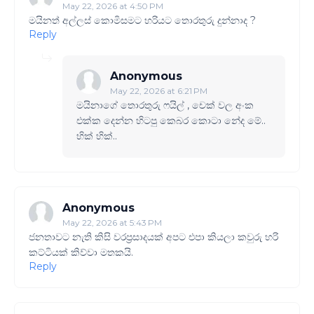
May 22, 2026 at 4:50 PM
මයිනත් අල්ලස් කොමිසමට හරියට තොරතුරු දුන්නාද ?
Reply
Anonymous
May 22, 2026 at 6:21 PM
මයිනාගේ තොරතුරු ෆයිල් , චෙක් වල අංක
එක්ක දෙන්න හිටපු කෙබර කොටා නේද මේ..
හික් හික්..
Anonymous
May 22, 2026 at 5:43 PM
ජනතාවට නැති කිසි වරප්‍රසාදයක් අපට එපා කියලා කවුරු හරි
කට්ටියක් කිව්වා මතකයි.
Reply