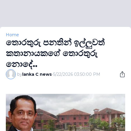
Home
තොරතුරු පනතින් ඉල්ලුවත්
කතානායකගේ තොරතුරු
නොදේ..
by
lanka C news
-
5/22/2026 03:50:00 PM