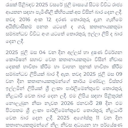
2025
රැසක් පිළිබඳව
වසරේ ජුලි මාසයේ සිටම විවිධ රාජ්‍ය
.
ආයතන සඳහා පැමිණිලි කිහිපයක් අප විසින් බාර දෙන ලදී
2016
12
තවද
අංක
දරණ තොරතුරු දැන ගැනීමේ
අයිතිවාසිකම් පනත යටතේ ද ගරු කතානායකතුමා
සම්බන්ධව විවිධ අංශ යටතේ තොරතුරු ඉල්ලා ලිපි ද බාර
.
දෙන ලදී
2025
04
ජුලි මස
වන දින අල්ලස් හා දුෂණ විමර්ශන
කොමිෂන් සභාව වෙත කතානායකතුමා විසින්
නිවාස
දෙකක් භාවිතා කිරීම හා වාහන තුනක් භාවිතා කිරීම
.
2025
09
සම්බන්ධව
ලිපියක් බාර දී ඇත
තවද
ජුලි මස
වන දින
කතානායකතුමන්ගේ කාර්ය මණ්ඩල විස්තර
ඉල්
ලමින් ලිපියක්
ශ්‍රී ලංකා පාර්ලිමේන්තු
වේ තොරතුරු
.
නිළධාරි වෙත බාර දෙන ලදී
එම ලිපිය සඳහා පිළිතුරක්
2026
28
නොලැබුන නිසා නැවත
ජනවාරි
දින එම
පිටපතම
ශ්‍රී ලංකා පාර්ලිමේන්තු
වේ තොරතුරු නිළධාරි
.
2025
11
වෙත බාර දෙන ලදී
අගෝස්තු
වන දින
කතානායකතුමන්ගේ නිල නිවස අධ්‍යයන හා පර්යේෂණ