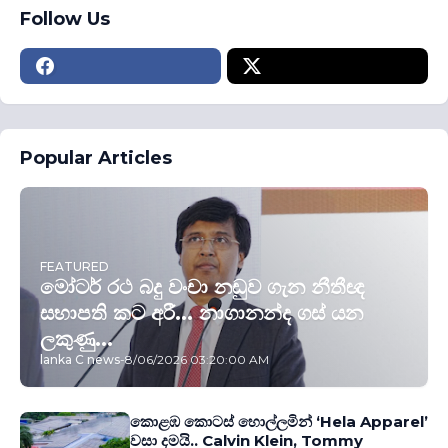
Follow Us
Popular Articles
FEATURED
මෝටර් රථ බදු වංචා නඩුව ගැන නීතීඥ
සභාපති කට අරී... නාගානන්ද ගස් යන
ලකුණු...
lanka C news
-
8/06/2026 03:20:00 AM
කොළඹ කොටස් හොල්ලමින් ‘Hela Apparel’
වසා දමයි.. Calvin Klein, Tommy