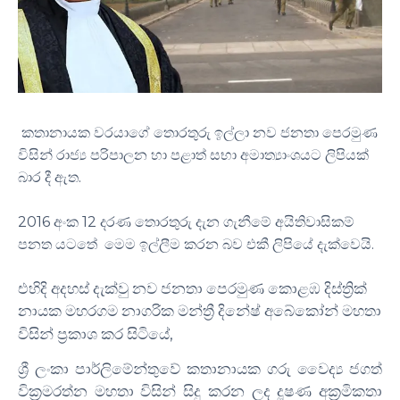
කතානායක වරයාගේ තොරතුරු ඉල්ලා නව ජනතා පෙරමුණ
විසින් රාජ්‍ය පරිපාලන හා පළාත් සභා අමාත්‍යාංශයට ලිපියක්
බාර දී ඇත.
2016 අංක 12 දරණ තොරතුරු දැන ගැනීමේ අයිතිවාසිකම්
පනත යටතේ මෙම ඉල්ලීම කරන බව එකී ලිපියේ දැක්වෙයි.
එහිදි අදහස් දැක්වු නව ජනතා පෙරමුණ කොළඹ දිස්ත්‍රික්
නායක මහරගම නාගරික මන්ත්‍රී දිනේෂ් අබේකෝන් මහතා
,
විසින් ප්‍රකාශ කර සිටියේ
ශ්‍රී ලංකා පාර්ලිමේන්තුවේ කතානායක ගරු වෛද්‍ය ජගත්
වික්‍රමරත්න මහතා විසින් සිදු කරන ලද දූෂණ අක්‍රමිකතා