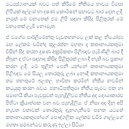
මධ්‍යස්ථානයක් බවට පත් කිරී
මේ නීතිමය භාවය විමසා
.
ලිපියක්
අල්ලස් හා දුෂණ කොමිෂන් සභාව
ට බාර දෙන ලදී
නමුත් මේ වනතෙක් එම ලිපි සඳහා කිසිදු පිළිතුරක් මේ
.
වනතෙක් ලැබී නොමැත
ඒ වගේම පාර්ලිමේන්තු වැඩතහනමට ලක් කල නියෝජ්‍ය
මහ ලේකම් චමින්ද කුලරත්න මහතා ද කතානායකතුමා
විසින් සිදු කරන දූෂණ අක්‍රමිකතා පිලිබදව පැමිණිලි බාර දී
තිබුන ද ඒවා සදහාද කිසිදු පිළිතුරක් ලබා දී නැති බව ප්‍රකාශ
.
කරන ලදී
මේ තුලින් පෙනී යන්නේ කතානායකතුමා
පිළිබඳව මේ සියලු තොරතුරු ලබා නොදී කතානායකතුමා
තම තනතුරේ බලතල භාවිතා කරමින් නිතීය නවමින්
.
කටයුතු කරන බවය
ජනාධිපතිතුමා නීතිය සැමට එක හා
සමානයි කියා පැවසුවත් පැහැදිලිවම නිතීය අද දොයාකාරව
.
පිහිටා ක්‍රියාත්මක වන බව පැහැදිලිය
ඒ නිසා අද දින අපි
නැවත වතාවක් තොරතුරු දැනගැනීමේ පනත යටතේ
කතානායකතුමන්ගේ පෞද්ගලික ලේකම් චමීර ගාල්ලගේ
.
මහතා සම්බන්ධව කරුණු ඉල්ලා සිටියා