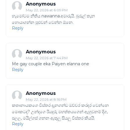
Anonymous
May 22, 2026 at 6:09 PM
හැමෝටම නීතිය nawanna.අමාරුයි. බුරුල් තැන
හොයාගන්න පුළුවන් වෙන්න ඕනෙ.
Reply
Anonymous
May 22, 2026 at 7:44 PM
Me gay couple eka Paiyen elanna one
Reply
Anonymous
May 22, 2026 at 8:16 PM
කතානායකගෙ විස්තර දැනගන්ඩ ඔච්චර කරදර වෙන්නෙ
මොකටද? උන්දගෙ රියදුරු මහත්තයගෙන් ඇහුවනම් දිග,
පලල, මයිල්ගස් ගනන ඇතුලු සියලු විස්තර කියයි.
Reply