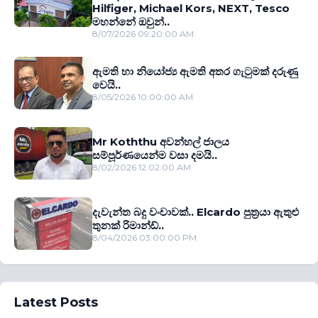
Hilfiger, Michael Kors, NEXT, Tesco
මහන්නේ ඔවුන්..
8/07/2026 09:20:00 AM
ඇමති හා නියෝජ්‍ය ඇමති අතර ගැටුමක් දරුණු
වෙයි..
8/05/2026 10:00:00 AM
Mr Koththu අවන්හල් ජාලය
සම්පූර්ණයෙන්ම වසා දමයි..
8/02/2026 12:02:00 AM
දැවැන්ත බදු වංචාවක්.. Elcardo පුත‍්‍රයා ඇතුළු
තුනක් රිමාන්ඩ්..
8/04/2026 03:00:00 PM
Latest Posts