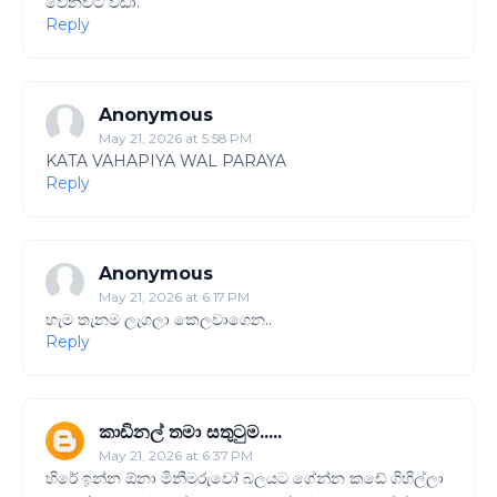
වෙනවට වඩා.
Reply
Anonymous
May 21, 2026 at 5:58 PM
KATA VAHAPIYA WAL PARAYA
Reply
Anonymous
May 21, 2026 at 6:17 PM
හැම තැනම ලැගලා කෙලවාගෙන..
Reply
කාඩිනල් තමා සතුටුම.....
May 21, 2026 at 6:37 PM
හිරේ ඉන්න ඕනා මිනීමරුවෝ බලයට ගේන්න කඩේ ගිහිල්ලා