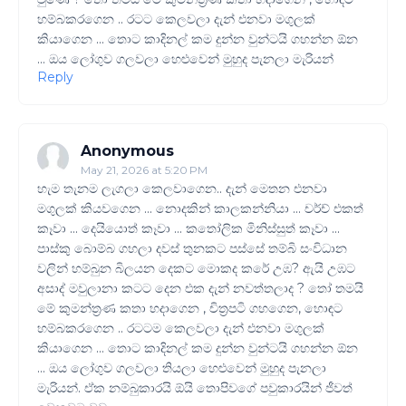
හම්බකරගෙන .. රටට කෙලවලා දැන් එනවා මගුලක්
කියාගෙන ... තොට කාදිනල් කම දුන්න වුන්ටයි ගහන්න ඕන
... ඔය ලෝගුව ගලවලා හෙළුවෙන් මුහුද පැනලා මැරියන්
Reply
Anonymous
May 21, 2026 at 5:20 PM
හැම තැනම ලැගලා කෙලවාගෙන.. දැන් මෙතන එනවා
මගුලක් කියවගෙන ... නොදකින් කාලකන්නියා ... චර්ච් එකත්
කෑවා ... දෙයියොත් කෑවා ... කතෝලික මිනිස්සුත් කෑවා ...
පාස්කු බොම්බ ගහලා දවස් තුනකට පස්සේ තම්බි සංවිධාන
වලින් හම්බුන බිලයන දෙකට මොකද කරේ උඹ? ඇයි උඹට
අසාද් මවුලානා කටට දෙන එක දැන් නවත්තලාද ? තෝ තමයි
මේ කුමන්ත්‍රණ කතා හදාගෙන , චිත්‍රපටි ගහගෙන, හොඳට
හම්බකරගෙන .. රටටම කෙලවලා දැන් එනවා මගුලක්
කියාගෙන ... තොට කාදිනල් කම දුන්න වුන්ටයි ගහන්න ඕන
... ඔය ලෝගුව ගලවලා තියලා හෙළුවෙන් මුහුද පැනලා
මැරියන්. ඒක නම්බුකාරයි ඕයි තොපිවගේ පවුකාරයින් ජීවත්