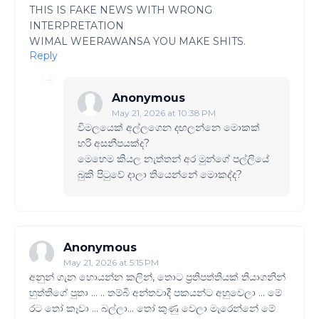
THIS IS FAKE NEWS WITH WRONG
INTERPRETATION
WIMAL WEERAWANSA YOU MAKE SHITS.
Reply
Anonymous
May 21, 2026 at 10:38 PM
විමලයෙක් අල්ලගෙන දඟලන්නෙ මොකක්
හරි අසනීපයක්ද?
මෙහෙම කියල නැත්තන් අර මුන්ගේ පල්ලියේ
බුකි පි‍ටුවේ දාලා තියෙන්නේ මොකද්ද?
Anonymous
May 21, 2026 at 5:15 PM
අනුන් ගැන හොයන්න කලින්, තොට ප්‍රතිපත්තියක් තියාගනින්
හුත්තිගේ පුතා ... .. තම්බි අන්තවාදී පකයන්ට අහුවෙලා ... මේ
රට තෝ කෑවා ... බල්ලා... තෝ කුණු වෙලා මැරෙන්නේ මේ