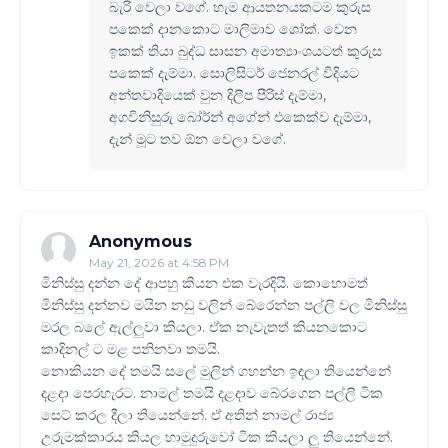
බැරි වෙලා වගේ. හැම ආයතනයකටම කුරුස
පකෙක් දානකොට මාලිමාව ශෝක්. වෙන
ඉකක් තියා බුද්ධ සාසන අමාත්‍යාංශයටත් කුරුස
පකෙක් දැම්මා. සොලිසිටර් ජෙනරල් විදියට
අන්තවාදියෙක් වුන දිලීප පීරිස් දැම්මා,
අගවිනිසුරු බෝර්න් අගේන් එකෙක්ව දැම්මා,
දැන් මූට තව ඕන වෙලා වගේ.
Anonymous
May 21, 2026 at 4:58 PM
මිනිස්සු දන්න දේ ආපහු කියන එක වැරදියි. කොහොමත්
මිනිස්සු දන්නව මයින නඩු වලින් බේරෙන්න පල්ලි වල මිනිස්සු
මරල බලේ ඇල්ලුවා කියලා. ඒක නැවැතත් කියනකොට
කාදිනල් ට මළ පනිනවා තමයි.
නොකියන දේ තමයි සලේ මුලින් ගහන්න ඉඳලා තියෙන්නේ
දළදා පෙරහැරට. නාමල් තමයි දළදාව බේරගෙන පල්ලි ටික
සෙට් කරල දීලා තියෙන්නේ. ඒ අතින් නාමල් රාජ්‍ය
උරුමක්කාරය කියල හාමුදුරුවෝ ටික කියලා ලු තියෙන්නේ.