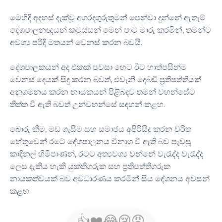
මෙහිදී අදහස් දැක්වූ අගරදගුරුතුමන් පෙන්වා දුන්නේ ඇතැම්
දේශපාලනඥයන් කටුස්සන් මෙන් පාට මාරු කරමින්, තමන්ට
අවශ්‍ය පරිදි මතයන් වෙනස් කරන බවයි.
දේශපාලකයන් අද එකක් පවසා හෙට ඊට හාත්පසින්ම
වෙනස් දෙයක් සිදු කරන බවත්, එවැනි දෙබඩි ප්‍රතිපත්තියක්
අනුගමනය කරන නායකයන් පිළිබඳව තමන් වහන්සේට
තිත්ත වී ඇති බවත් උන්වහන්සේ සඳහන් කළහ.
බොරු කීම, මඩ ගැසීම සහ සමාජය අපිරිසිදු කරන චරිත
හේතුවෙන් රටේ දේශපාලනය විනාශ වී ඇති බව පැවසූ
කාදිනල් හිමිපාණන්, රටට අත්‍යවශ්‍ය වන්නේ වැරැද්ද වැරැද්ද
ලෙස දැකිය හැකි යුක්තිගරුක සහ ප්‍රතිපත්තිගරුක
නායකත්වයක් බව අවධාරණය කරමින් සිය දේශනය අවසන්
කළහ
👍
❤️
😂
😢
😡