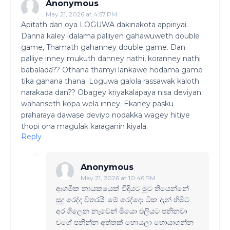
Anonymous
May 21, 2026 at 4:57 PM
Apitath dan oya LOGUWA dakinakota appiriyai.
Danna kaley idalama palliyen gahawuweth double
game, Thamath gahanney double game. Dan
palliye inney mukuth danney nathi, koranney nathi
babalada?? Othana thamyi lankawe hodama game
tika gahana thana. Loguwa galola rassawak kaloth
narakada dan?? Obagey kriyakalapaya nisa deviyan
wahanseth kopa wela inney. Ekaney pasku
praharaya dawase deviyo nodakka wagey hitiye
thopi ona magulak karaganin kiyala.
Reply
Anonymous
May 21, 2026 at 10:46 PM
ආගමික නායකයෙක් විදියට මූට තියෙන්නේ
සුදු රෙද්ද විතරයි. මේ රෙද්දො ටික දැන් හිමීට
අර ගිලෙන නැවෙන් මීයො එලියට පනිනවා
වගේ පනින්න අත්තක් හොයලා හොයාගන්න