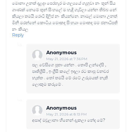
මොනා උනත් දළදා පෙරහැර මංගල්‍යයේ ගැහුවා නං තුන් සිය
ගාණක් නෙමේ තුන් සිංහලේ ම හැඳි ගෑවිලා යන්න තිබ්බ නේ
කියලා තමයි රොටි දිලිප් නං කියන්නෙ. නාමල් මොනා උනත්
මිනී මරන්නේ කොටිය මොකද සිංහයා මොකද මම ජනාධිපති
නං කියල
Reply
Anonymous
May 21, 2026 at 7:36 PM
පල වේසිගෙ පුතා යන්න . තොපි ලන්දේසි ,
පෘතිශ්‍රිසි , ඉංග්‍රීසි කලේ ඉඳලා රට කාපු වනචර
හැත්ත . තෝ තමයි මේ රටේ උරුමයක් නැති
ලොකුම කරුමේ .
Anonymous
May 21, 2026 at 8:13 PM
අසාද් මවුලානා හීනෙන් දැකලා නේද මේ?