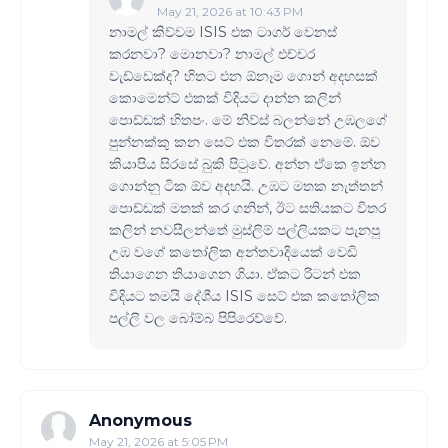
May 21, 2026 at 10:43 PM
නාමල් කිව්වම ISIS එක ටාගර් වෙනස්
කරනවා? මොනවා? නාමල් එච්චර
වැඩ්ඩෙක්ද? හිතට එන ඕනෑම ගොන් අදහසක්
කොමෙන්ට් එකක් විදියට දාන්න කලින්
පොඩ්ඩක් හිතපං. මේ නිව්ස් බලන්නේ උඹලගේ
පුන්නක්කු කන සෙට් එක විතරක් නෙමේ. ඕව
කියාපිය සිරසේ බුකි පි‍ටුවේ. අන්න ඒකෙ ඉන්න
ගොන්නු ටික ඕව අදහයි. උඹට මතක නැත්තන්
පොඩ්ඩක් මතක් කර ගනින්, ඊට සතියකට විතර
කලින් නවසීලන්තේ මුස්ලිම් පල්ලියකට පැනපු
උඹ වගේ ක‍තෝලික අන්තවාදියෙක් වෙඩි
තියාගෙන තියාගෙන ගියා. ඒකට රිටන් එක
විදියට තමයි දේශීය ISIS සෙට් එක ක‍තෝලික
පල්ලි වල බෝම්බ පිපිරෙව්වේ.
Anonymous
May 21, 2026 at 5:05 PM