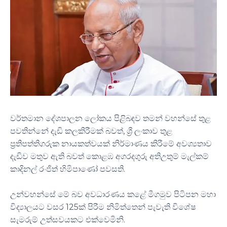
වර්තමාන දේශපාලන ලෝකය පිළිබඳව තමන් වහන්සේ තුළ
පවතින්නේ දැඩි කලකිරීමක් බවත්, ශ්‍රී ලංකාව තුළ
ප්‍රතිපත්තිගරුක නායකත්වයක් නිර්මාණය කිරීමේ අවශ්‍යතාව
දැඩිව මතුව ඇති බවත් කොළඹ අගරදගුරු අතිඋතුම් මැල්කම්
කාදිනල් රංජිත් හිමිපාණෝ පවසති.
උන්වහන්සේ මේ බව අවධාරණය කළේ මීගමුව පිටිපන මහා
විද්‍යාලයට වසර 125ක් පිරීම නිමිත්තෙන් පැවැති විශේෂ
සැමරුම් උත්සවයකට එක්වෙමිනි.