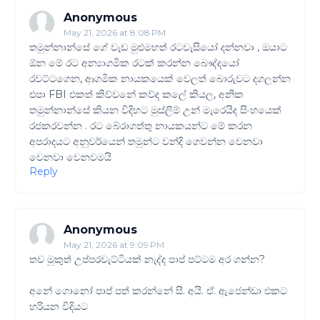
Anonymous
May 21, 2026 at 8:08 PM
තමුන්නාන්සේ ගේ වැඩ මුළුමහත් රටවැසියෝ දන්නවා , ඔයාට
ඕන මේ රට අන්‍යාගමික රටක් කරන්න බෞද්දයෝ
රවට්ටගෙන, ආගමික නායකයෙක් වෙලත් බොරුවට දගලන්න
එපා FBI එකත් කිව්වනේ කව්ද කලේ කියල, අනික
තමුන්නාන්සේ කියන විදිහට මුස්ලිම් උන් මැරෙයිද සිංහයෙක්
රජකරවන්න . රට බේරාගත්තු නායකයන්ට මේ කරන
අපරාදයට අනුවර්යෙන් තමුන්ට වන්දි ගෙවන්න වෙනවා
වෙනවා වෙනවමයි
Reply
Anonymous
May 21, 2026 at 9:09 PM
තව මුකුත් උප්පරවැට්ටියක් නැද්ද පාප් පට්ටම අර ගන්න?
අනේ ගොනෝ පාප් පත් කරන්නේ සී. අයි. ඒ. ඇජෙන්ඩා එකට
හරියන විදියට