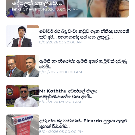
දේපලත් හෙලිවේ...
lanka C news
-
7/31/2026 10:00:00 AM
මෝටර් රථ බදු වංචා නඩුව ගැන නීතීඥ සභාපති
කට අරී... නාගානන්ද ගස් යන ලකුණු...
8/06/2026 03:20:00 AM
ඇමති හා නියෝජ්‍ය ඇමති අතර ගැටුමක් දරුණු
වෙයි..
8/05/2026 10:00:00 AM
Mr Koththu අවන්හල් ජාලය
සම්පූර්ණයෙන්ම වසා දමයි..
8/02/2026 12:02:00 AM
දැවැන්ත බදු වංචාවක්.. Elcardo පුත‍්‍රයා ඇතුළු
තුනක් රිමාන්ඩ්..
8/04/2026 03:00:00 PM