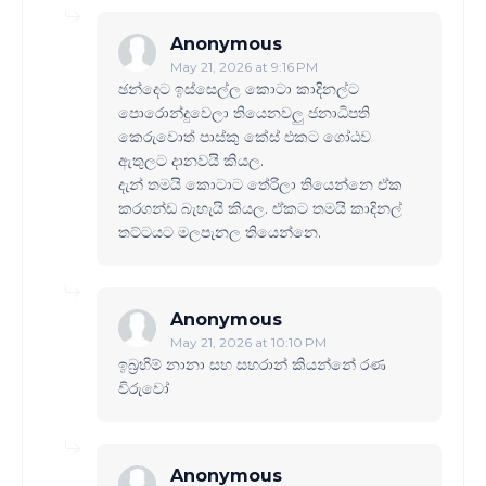
Anonymous
May 21, 2026 at 9:16 PM
ඡන්දෙට ඉස්සෙල්ල කොටා කාදිනල්ට
පොරොන්දුවෙලා තියෙනවලු ජනාධිපති
කෙරුවොත් පාස්කු කේස් එකට ගෝඨව
ඇතුලට දානවයි කියල.
දැන් තමයි කොටාට තේරිලා තියෙන්නෙ ඒක
කරගන්ඩ බැහැයි කියල. ඒකට තමයි කාදිනල්
තට්ටයට මලපැනල තියෙන්නෙ.
Anonymous
May 21, 2026 at 10:10 PM
ඉබ්‍රහිම් නානා සහ සහරාන් කියන්නේ රණ
විරුවෝ
Anonymous