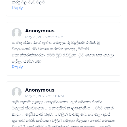
කරපු බලු වැඩ වලට
Reply
Anonymous
May 21, 2026 at 5:17 PM
පාස්කු ප්රහාරයේ ඇත්ත මොලකරු මැල්කම් රංජිත්. මූ
වසලයෙක්. රට විනාශ කරන්න ඉපදුනු , බටහිර
කොන්තරාත්කාරයා. රටම මූට රැවටුනා. මූට හෙන හත ගහලා
මැරිලා යන්න ඕන.
Reply
Anonymous
May 21, 2026 at 5:18 PM
හැම තැනම ලැගලා කෙලවාගෙන.. දැන් මෙතන එනවා
මගුලක් කියවගෙන ... නොදකින් කාලකන්නියා ... චර්ච් එකත්
කෑවා ... දෙයියොත් කෑවා ... වලින් පාස්කු බොම්බ ගලා දවස්
තුනකට තම්බි සංවිධාන වලින් හම්බුන බිලයන දෙකට මොකද
වුණේ ? තෝ තමයි මේ කුමන්ත්‍රණ කතා හදාගෙන , හොඳට