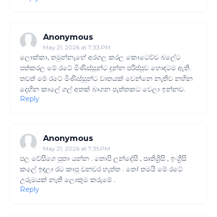
Anonymous
May 21, 2026 at 7:33 PM
ලොක්කා, තමුන්නැහේ අරගල කරල කොටෙව්ව බලේට
පත්කරල මේ රටේ මිණිස්සුන්ට දුන්න පරිප්පුව හොඳටම ඇති.
තවත් මේ රටේ මිණිස්සුන්ට වාතයක් වෙන්නෙ නැතිව නහින
දෙහින කාලේ ගල් අතක් බාගන පැත්තකට වෙලා ඉන්නව.
Reply
Anonymous
May 21, 2026 at 7:35 PM
පල වේසිගෙ පුතා යන්න . තොපි ලන්දේසි , පෘතිශ්‍රිසි , ඉංග්‍රීසි
කලේ ඉඳලා රට කාපු වනචර හැත්ත . තෝ තමයි මේ රටේ
උරුමයක් නැති ලොකුම කරුමේ .
Reply