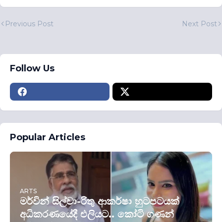
Previous Post
Next Post
Follow Us
Popular Articles
ARTS
මර්වින් සිල්වා-රිතු ආකර්ෂා හුටපටයක්
අධිකරණයේදී එලියට.. කෝටි ගණන්