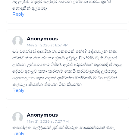
අද ලෑජ්ජා නෑතුව ලෝගුව දාගෙන ඉන්නවා තාම....තුහ්හ්
නොදකින් අල්මේදා
Reply
Anonymous
May 21, 2026 at 6:57 PM
ඔබ වහන්සේ ආගමික නායකයෙක් නේද? දේශපාලන කතා
පවත්වන්න එපා ස්කොාල්කට අවුරුදු 125 පිරිම වැනි වැදගත්
ලස්සන උත්සවයකට ගිහින්. ඇරත් දරුවන්ගේ තැනකදි ඒ අදාළ
දේයට අදාළව කතා කරානම් කොයි තරම්වැදගත්ද ලස්සනද.
දෙශපාලනෙ ගැන අදහස් දක්වන්න ඔනිමනම් මාධ්‍ය හමුවක්
කැඳවලා කියන්න තියේන ටික කියන්න.
Reply
Anonymous
May 21, 2026 at 7:27 PM
කතෝලික පල්ලියටත් ප්‍රතිපත්තිගරුක නායකත්වයක් ඕනෑ
Reply