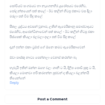
සෝවියට් සංගමයට හා නැගෙනහිර යුරෝපයට එරෙහිව,
පෝලන්තයෙන් පත් කලේ - ඊට කලින් හිටපු එකාට වස දීලා
මරලා පත් වීම සිදු කලේ
සීතල යුද්ධය අවසන් වුනාම, ලතින් ඇමෙරිකානු සමාජවාදයට
එරෙහිව, ආජෙන්ටිනාවෙන් පත් කලේ - ඊට කලින් හිටපු එකා
පිස්සෙක් කියලා එලවලා දාලා පත් වීම සිදු කලේ
දැන් ඉන්න එකා ට්‍රම්ප් ගේ ඕනෙ කමට ඇමෙරිකාවෙන්
ඕවා පාස්කු නාට්‍ය පෙන්නලා වෙනස් කරන්න බෑ
හැබැයි ඉතින් ඔන්න ඔහෙ වලං ශානි ට යි, දිලීප පොඩි පුතු ට යි,
කියලා මොනවා හරි කරගන්න පුළුවන් ද කියලා බලන්නයි
තියෙන්නේ
Reply
Post a Comment