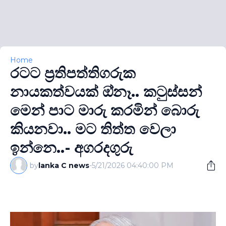
Home
රටට ප්‍රතිපත්තිගරුක
නායකත්වයක් ඔ්නෑ.. කටුස්සන්
මෙන් පාට මාරු කරමින් බොරු
කියනවා.. මට තිත්ත වෙලා
ඉන්නෙ..- අගරදගුරු
by
lanka C news
-
5/21/2026 04:40:00 PM