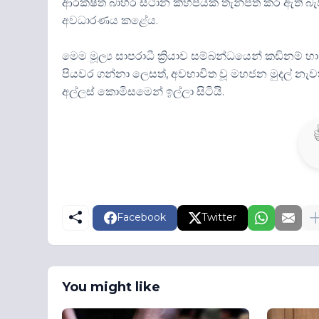
ආරක්ෂිත බාහිර ස්ථාන කිහිපයක තැන්පත් කර ඇති බැව
අවධාරණය කළේය.
මෙම මූල්‍ය සාපරාධී ක්‍රියාව සම්බන්ධයෙන් කඩිනම් 
පියවර ගන්නා ලෙසත්, අවභාවිත වූ මහජන මුදල් නැ
අල්ලස් කොමිසමෙන් ඉල්ලා සිටියි.
Facebook
Twitter
You might like