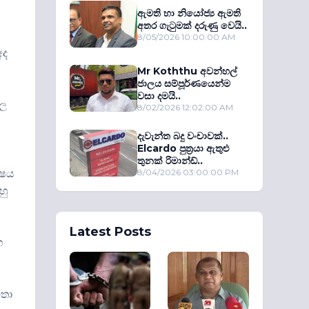
ඇමති හා නියෝජ්‍ය ඇමති
අතර ගැටුමක් දරුණු වෙයි..
8/05/2026 10:00:00 AM
අද
Mr Koththu අවන්හල්
ජාලය සම්පූර්ණයෙන්ම
වසා දමයි..
්ල
8/02/2026 12:02:00 AM
දැවැන්ත බදු වංචාවක්..
Elcardo පුත‍්‍රයා ඇතුළු
තුනක් රිමාන්ඩ්..
ිෂය
8/04/2026 03:00:00 PM
හු
Latest Posts
හ
ඉතා