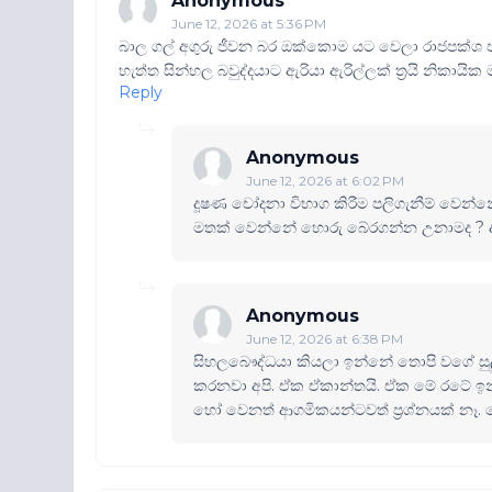
Anonymous
June 12, 2026 at 5:36 PM
බාල ගල් අගුරු ජීවන බර ඔක්කොම යට වෙලා රාජපක්ශ පලිගැ
හැත්ත සින්හල බවුද්දයාට ඇරියා ඇරිල්ලක් ත්‍රයි නිකායික
Reply
Anonymous
June 12, 2026 at 6:02 PM
දූෂණ චෝදනා විභාග කිරීම පලිගැනීම් වෙන
මතක් වෙන්නේ හොරු බේරගන්න උනාමද ? දැ
Anonymous
June 12, 2026 at 6:38 PM
සිහලබෞද්ධයා කියලා ඉන්නේ තොපි වගේ සු
කරනවා අපි. ඒක ඒකාන්තයි. ඒක මේ රටේ ඉන්න 
හෝ වෙනත් ආගමිකයන්ටවත් ප්‍රශ්නයක් නෑ. 