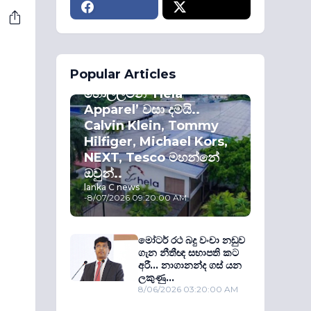
ECONOMY
Popular Articles
කොළඹ කොටස්
හොල්ලමින් ‘Hela
Apparel’ වසා දමයි..
Calvin Klein, Tommy
Hilfiger, Michael Kors,
NEXT, Tesco මහන්නේ
ඔවුන්..
lanka C news
-
8/07/2026 09:20:00 AM
මෝටර් රථ බදු වංචා නඩුව
ගැන නීතීඥ සභාපති කට
අරී... නාගානන්ද ගස් යන
ලකුණු...
8/06/2026 03:20:00 AM