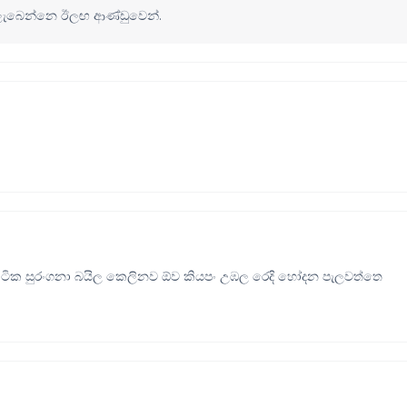
 ලැබෙන්නෙ ඊලඟ ආණ්ඩුවෙන්.
 ටික සුරංගනා බයිල කෙලිනව ඕව කියපං උඹල රෙදි හෝදන පැලවත්තෙ