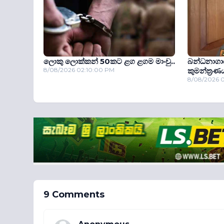
ලොකු ලොක්කන් 50කට ළග ළගම මාංචු..
බන්ධනාගාර
8/08/2026 02:10:00 PM
කුමන්ත‍්‍රණ
8/08/2026 
9 Comments