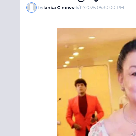
by
lanka C news
-
6/12/2026 05:30:00 PM