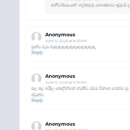
අනිවාර්යයෙන්. ගල්අඟුරු හොරකමට ඳඬුවම්
Anonymous
June 12, 2026 at 8:25 PM
මුන්ට වැඩ බැඇඇඇඇඇඇඇඇඇඇඇ
Reply
Anonymous
June 12, 2026 at 9:36 PM
පල පල බයිල කෙලින්නෙ නැතිව. රටම විනාශ වෙනව මුං
එවුන්ට
Reply
Anonymous