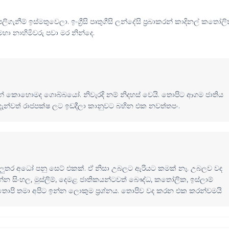
නීම් ඉස්මතුවෙලා. ඉංග්‍රීසි පෘතුගීසි ලන්දේසි ප්‍රබාකරන් කාදිනල් කතෝල
 මහා නාහිමිවරු පවා මර නින්දෙ.
්නේ කොහොමද ගොබ්බයෝ. නිවැරදි නම් නිදහස් වෙයි. තොපිට ආගම ජාතිය
න්වත් රාජපක්ෂ ලට ඉඩදීලා කානුවට බහින එක නවත්තපං.
ලුතර අධෝ පනු සෙට් එකක්. ඒ නිසා උබලට ඇරියට කමක් නෑ. උබලව වද
සිංහල, මුස්ලි​ම්, දෙමළ ජාතිකය​න්ටවත් බෞද්‍ධ, කතෝලික, ඉස්ලාම්
තොපි තමා අපිට ඉන්න ලොකුම ප්‍රශ්නය. තොපිව වද කරන එක කරන්වම​යි