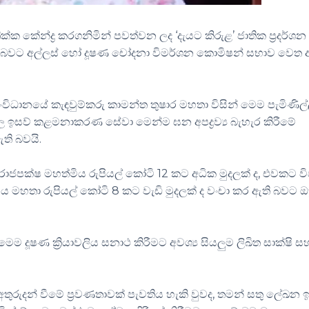
ක්ක කේන්ද්‍ර කරගනිමින් පවත්වන ලද ‘දැයට කිරුළ’ ජාතික ප්‍රදර්ශන
ව ඇති බවට අල්ලස් හෝ දූෂණ චෝදනා විමර්ශන කොමිෂන් සභාව වෙත 
ංවිධානයේ කැඳවුම්කරු කාමන්ත තුෂාර මහතා විසින් මෙම පැමිණිල
නවල ඉසව් කළමනාකරණ සේවා මෙන්ම ඝන අපද්‍රව්‍ය බැහැර කිරීමේ
ඇති බවයි.
 රාජපක්ෂ මහත්මිය රුපියල් කෝටි 12 කට අධික මුදලක් ද, එවකට ව
ිය මහතා රුපියල් කෝටි 8 කට වැඩි මුදලක් ද වංචා කර ඇති බවට ඔ
මෙම දූෂණ ක්‍රියාවලිය සනාථ කිරීමට අවශ්‍ය සියලුම ලිඛිත සාක්ෂි ස
තුරුදන් වීමේ ප්‍රවණතාවක් පැවතිය හැකි වුවද, තමන් සතු ලේඛන 