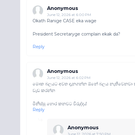
Anonymous
June 12, 2026 at 6:00 PM
Okath Ranige CASE eka wage
President Secretaryge complain ekak da?
Reply
Anonymous
June 12, 2026 at 6:02 PM
මොක බලයට අවත දැනගන්න ඕනේ බලය නැතිවෙනවා 
වැඩ කරන්න
මිනිස්සු හොර කනවට විරුද්දය්
Reply
Anonymous
June 12, 2026 at 7:50 PM