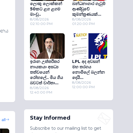
ලොකු ලොක්කන්
බන්ධනාගාර ගැටුම්
50කට ළග ළගම
ආණ්ඩුවේ
මාංචු..
කුමන්ත‍්‍රණයක්...
8/08/2026
8/08/2026
02:10:00 PM
01:20:00 PM
ධානය
ඉරාන උත්තරීතර
LPL අද අවසන්
නායකයා අසධ්‍ය
මහ තරගය
තත්වයෙන්
නොමිලේ බලන්න
රෝහලේ.. මිය ගිය
දෙයි...
බවටත් වාර්තා...
8/08/2026
12:00:00 PM
8/08/2026
12:40:00 PM
Stay Informed
all
Subscribe to our mailing list to get