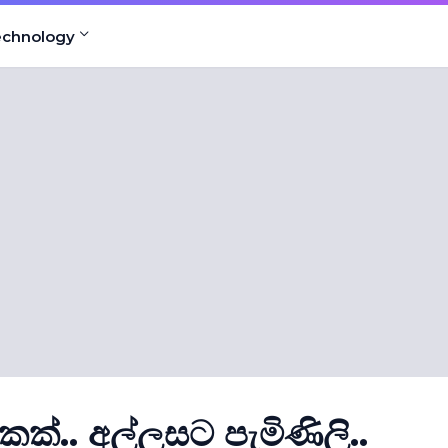
echnology
ක්.. අල්ලසට පැමිණිලි..