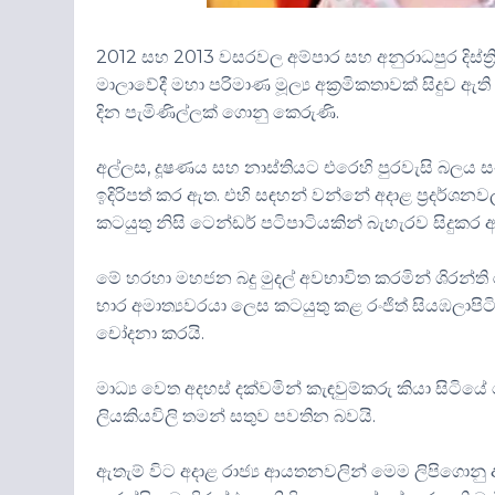
2012 සහ 2013 වසරවල අම්පාර සහ අනුරාධපුර දිස්ත්‍රි
මාලාවේදී මහා පරිමාණ මූල්‍ය අක්‍රමිකතාවක් සිදු
දින පැමිණිල්ලක් ගොනු කෙරුණි.
අල්ලස, දූෂණය සහ නාස්තියට එරෙහි පුරවැසි බලය ස
ඉදිරිපත් කර ඇත. එහි සඳහන් වන්නේ අදාළ ප්‍රදර්ශ
කටයුතු නිසි ටෙන්ඩර් පටිපාටියකින් බැහැරව සිදුකර 
මේ හරහා මහජන බදු මුදල් අවභාවිත කරමින් ශිරන්ති
භාර අමාත්‍යවරයා ලෙස කටයුතු කළ රංජිත් සියඹලාපිට
චෝදනා කරයි.
මාධ්‍ය වෙත අදහස් දක්වමින් කැඳවුම්කරු කියා සිටියේ 
ලියකියවිලි තමන් සතුව පවතින බවයි.
ඇතැම් විට අදාළ රාජ්‍ය ආයතනවලින් මෙම ලිපිගොනු අ