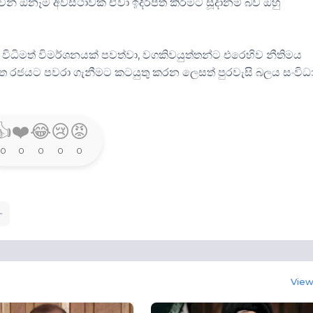
ින් ඕනෑම අවස්ථාවක ඒවා ඉදිරිපත් කිරීමට සූදානම් බව ඔහු
හා විධිමත් විමර්ශනයක් පවත්වා, වගකිවයුත්තන්ට එරෙහිව නීතිමය
වත රජයට පවරා ගැනීමට කටයුතු කරන ලෙසත් පුරවැසි බලය සංවි
👍
❤️
😂
😢
😡
0
0
0
0
0
View 