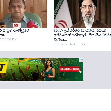
 ගැටුම් ආණ්ඩුවේ
ඉරාන උත්තරීතර නායකයා අසධ්‍ය
යක්...
තත්වයෙන් රෝහලේ.. මිය ගිය බවටත
01:20:00 PM
වාර්තා...
8/08/2026 12:40:00 PM