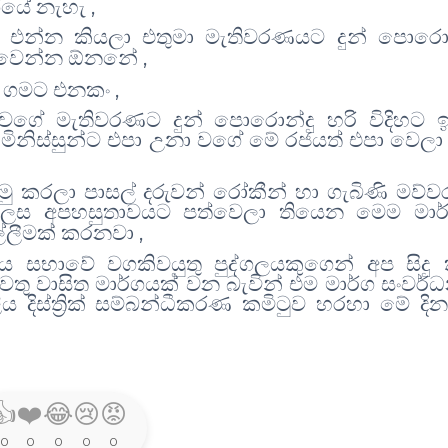
,
 ගියේ නැහැ
 එන්න කියලා එතුමා මැතිවරණයට දුන් පොරොන
,
න් වෙන්න ඕනනේ
,
ා ගමට එනකං
වගේ මැතිවරණට දුන් පොරොන්දු හරි විදිහට ඉ
මිනිස්සුන්ට එපා උනා වගේ මේ රජයත් එපා වෙලා 
 කරලා පාසල් දරුවන් රෝකීන් හා ගැබිණි මව්වර
 ලෙස අපහසුතාවයට පත්වෙලා තියෙන මෙම මාර
,
ල්ලීමක් කරනවා
ීය සභාවේ වගකිවයුතු පුද්ගලයකුගෙන් අප සිදු
 වතු වාසිත මාර්ගයක් වන බැවින් එම මාර්ග සංවර්
ය දිස්ත්‍රික් සම්බන්ධීකරණ කමිටුව හරහා මේ දි
👍
❤️
😂
😢
😡
0
0
0
0
0