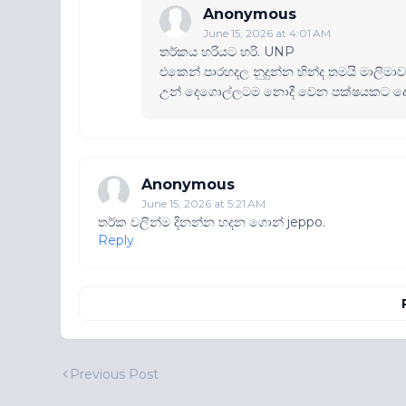
Anonymous
June 15, 2026 at 4:01 AM
තර්කය හරියට හරි. UNP
එකෙන් පාරහදල නුදුන්න හින්ද තමයි මාලිමා
උන් දෙගොල්ලටම නොදී වෙන පක්ෂයකට දෙ
Anonymous
June 15, 2026 at 5:21 AM
තර්ක වලින්ම දිනන්න හදන ගොන් jeppo.
Reply
Previous Post