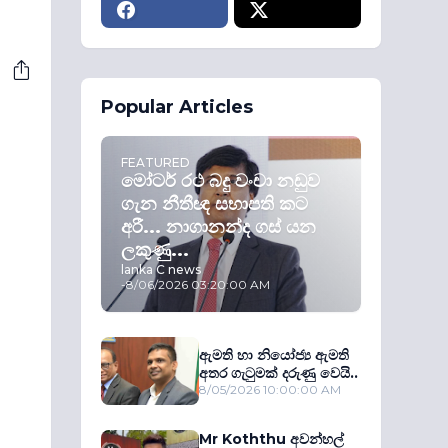
Popular Articles
FEATURED
මෝටර් රථ බදු වංචා නඩුව
ගැන නීතීඥ සභාපති කට
අරී... නාගානන්ද ගස් යන
ලකුණු...
lanka C news
-
8/06/2026 03:20:00 AM
ඇමති හා නියෝජ්‍ය ඇමති
අතර ගැටුමක් දරුණු වෙයි..
8/05/2026 10:00:00 AM
Mr Koththu අවන්හල්