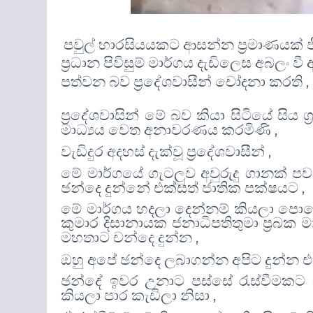
පවුල් හාරසියයකට ආසන්න ප්‍රමාණයක් ජ
ප්‍රධාන පිවිසුම් මාර්ගය දැඩිලෙස අබල
,
පත්වන බව ප්‍රදේශවාසීන් චෝදනා කරති
ප්‍රදේශවාසින් මේ බව කියා සිටියේ සිය 
,
මාධ්‍යය වෙත අනාවරණය කරමිණි
,
වැඩිදුර අදහස් දැක්වූ ප්‍රදේශවාසීන්
මේ මාර්ගයේ ගැටලුව අවුරුදු ගානක් ප
,
ඡන්දෙ දුන්නේ එක්සත් ජාතික පක්ෂයට
මේ මාර්ගය හදලා දෙන්නම් කියලා පොරො
කුමාර දිසානායක ජනාධිපතිතුමා ප්‍රබක
,
මහතාට චන්දෙ දුන්න
ඔහු අපේ ඡන්දෙ ලබාගන්න අපිට දුන්න
ඡන්දේ ඉවර උනාට පස්සේ රැස්වීමකට ම
,
කියලා පාර කැඩිලා නිසා