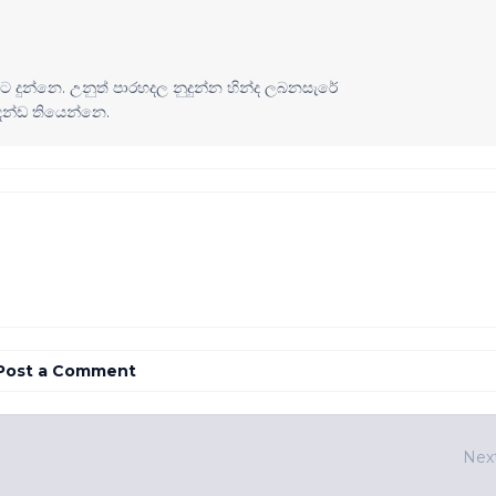
වට දුන්නෙ. උනුත් පාරහදල නුදුන්න හින්ද ලබනසැරේ
න්ඩ තියෙන්නෙ.
Post a Comment
Nex