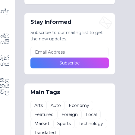
්දු
Stay Informed
Subscribe to our mailing list to get
ෂ්ට
the new updates.
යයි
ුන්
්ගය
 කළ
ධනය
නවල
Main Tags
Arts
Auto
Economy
Featured
Foreign
Local
Market
Sports
Technology
Translated