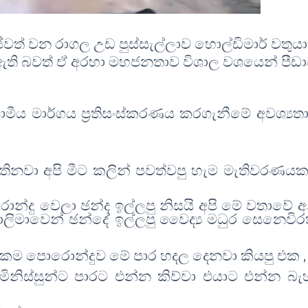
ීවත් වන රාගල උඩ පුස්සැල්ලාව හොල්ඩිමාර් වතුය
ං වී ඇති බවත් ඒ අරහා මහජනතාව විශාල වශයෙන් පීඩ
ග්‍රාමීය මාර්ගය ප්‍රතිසංස්කරණය කරගැනීමේ අවශ්‍ය
වතිනවා අපි මීට කලින් පවත්වපු හැම මැතිවරණය
න්දු වෙලා ඡන්ද ඉල්ලපු නිසයි අපි මේ වතාවේ අ
 මාලිමාවෙන් ඡන්දේ ඉල්ලපු වෛද්‍ය මධුර සෙනෙවිර
,
 එකම පොරොන්දුව මේ පාර හදල දෙනවා කියපු එක
ිනිස්සුන්ට පාරට එන්න කිව්වා එයාට එන්න බැහ