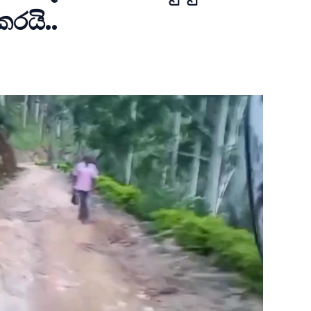
රයි..