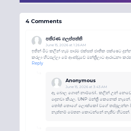
4 Comments
පතිරණ ගලප්පත්ති
June 15, 2026 at 1:26 AM
ඉතින් මීට කලින් හැම පාරම එක්සත් ජාතික පක්ෂෙට දු
කරලා හිටපල්ලා මේ ආණ්ඩුවේ මන්ත්‍රීලාට ආරාධනා කරන්
Reply
Anonymous
June 15, 2026 at 3:43 AM
ඈ බොල ගොන් නාම්බෝ.. කලින් උන් නෙවෙය
දෙනවා කියල. UNP මන්ත්‍රී කෙනෙක් නෑනේ
තෝත් තොගේ ලොක්කෝ වගේ තප්පුලන්න විතරය
නැත්නම් මෙතන කොටන්නේ නැතිව හිටපන්.