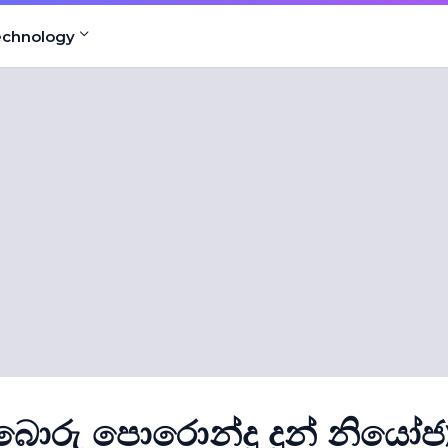
echnology
බොරු පොරොන්දු දුන් නියෝජ්‍