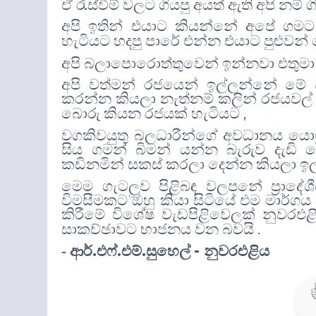
ඒ රැස්වීම් වලට ගියපු අයත් ඇති අපි නම්
අපි ඉතින් එයාට කියන්නේ අපේ ගමට
හැටියට හදපු පාරේ එන්න එයාට පුළුව
අපි බලාපොරොත්තුවෙන් ඉන්නවා එතුම
අපි වත්මන් රජයෙන් ඉල්ලන්නේ මේ 
කරන්න කියලා නැත්නම් කලින් රජයවල් 
,
බොරු කියන රජයක් හැටියට
වගකිවයුතු බලධාරීන්ගේ අවධානය යොමු
සිය ගමන් බිමන් යන්න බැරුව දැඩි
කඩිනමින් සකස් කරලා දෙන්න කියලා ඉ
මෙම ගැටලුව පිළිබඳ වලපනේ ප්‍රාදේශ
විමසීමකට ඔහු කියා සිටියේ එම මාර්ගය
කිරීමේ විශේෂ වැඩපිළිවෙලක් නුවරඑළි
.
සාකච්ඡාවට භාජනය වන බවයි
.
.
.
-
- ආර්
එෆ්
එම්
සුහෙල්
නුවරඑළිය