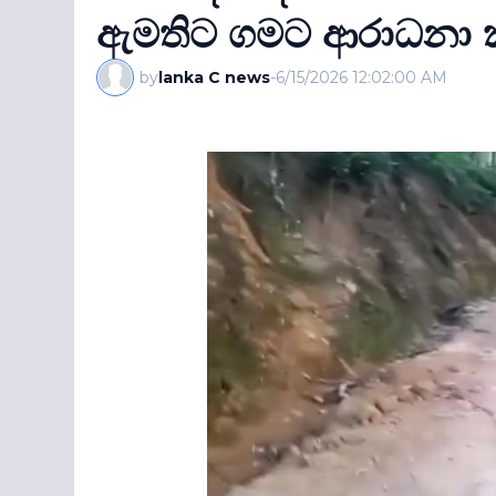
ඇමතිට ගමට ආරාධනා ක
by
lanka C news
-
6/15/2026 12:02:00 AM