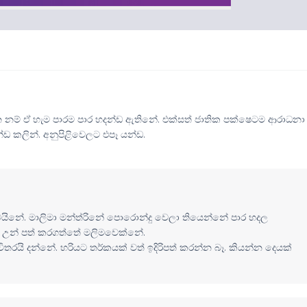
න්න නම් ඒ හැම පාරම පාර හදන්ඩ ඇතිනේ. එක්සත් ජාතික පක්ෂෙටම ආරාධනා
ඩ කලින්. අනුපිළිවෙලට එපෑ යන්ඩ.
ිනේ. මාලිමා මන්ත්රිනේ පොරොන්දු වෙලා තියෙන්නේ පාර හදල
. උන් පත් කරගත්තේ මලිමවෙක්නේ.
ි දන්නේ. හරියට තර්කයක් වත් ඉදිරිපත් කරන්න බෑ. කියන්න දෙයක්