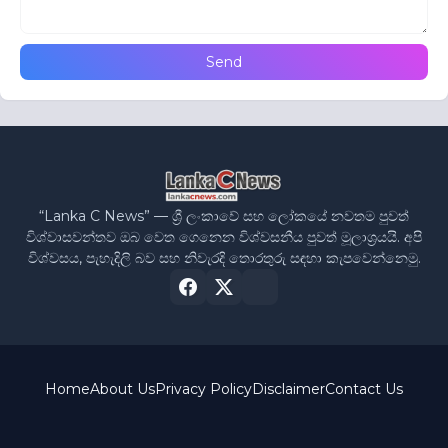
“Lanka C News” — ශ්‍රී ලංකාවේ සහ ලෝකයේ නවතම පුවත්
විශ්වාසවන්තව ඔබ වෙත ගෙනෙන විශ්වසනීය පුවත් මූලාශ්‍රයයි. අපි
විශ්වසය, පැහැදිලි බව සහ නිවැරදි තොරතුරු සඳහා කැපවෙන්නෙමු.
Home
About Us
Privacy Policy
Disclaimer
Contact Us