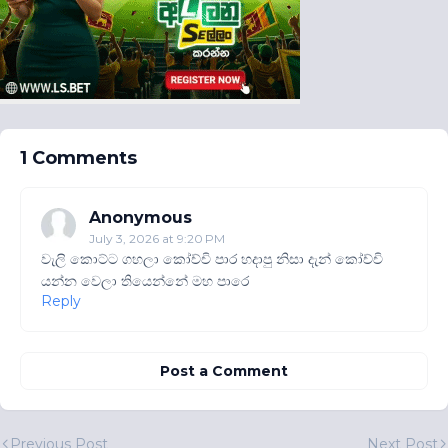
1 Comments
Anonymous
July 3, 2026 at 9:20 PM
වැලි කොට්ට ගහලා කෝච්චි පාර හදාපු නිසා දැන් කෝච්චි
යන්න වෙලා තියෙන්නේ මහ පාරෙ
Reply
Post a Comment
Previous Post
Next Post