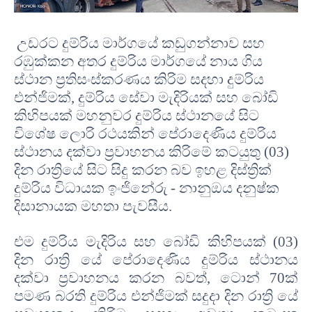
උඩරට දුම්රිය මාර්ගයේ කඩුගන්නාව සහ
රඹුක්කන අතර දුම්රිය මාර්ගයේ නාය ගිය
ස්ථාන ප්‍රතිසංස්කරණය කිරිම සදහා දුම්රිය
එන්ජිමක්
,
දුම්රිය සේවා මැදිරියක් සහ බෝඩි
කිහිපයක් මහනුවර දුම්රිය ස්ථානයේ සිට
විශේෂ ලොරි රථයකින් පේරාදෙණිය දුම්රිය
ස්ථානය දක්වා ප්‍රවාහනය කිරිමේ කටයුතු
(03)
දින රාත්‍රියේ සිට සිදු කරන බව ඉහළ දිස්ත්‍රික්
දුම්රිය විධායක ඉංජිනේරු
-
නානුඔය දනුෂ්ක
දිසානායක මහතා
පැවසීය
.
එම දුම්රිය මැදිරිය සහ බෝඩි කිහිපයක්
(03)
දින රාත්‍රි යේ පේරාදෙණිය දුම්රිය ස්ථානය
දක්වා ප්‍රවාහනය කරන බවත්
,
ටොන්
70
ක්
පමණ බරති දුම්රිය එන්ජිමක් සදුදා දින රාත්‍රි යේ