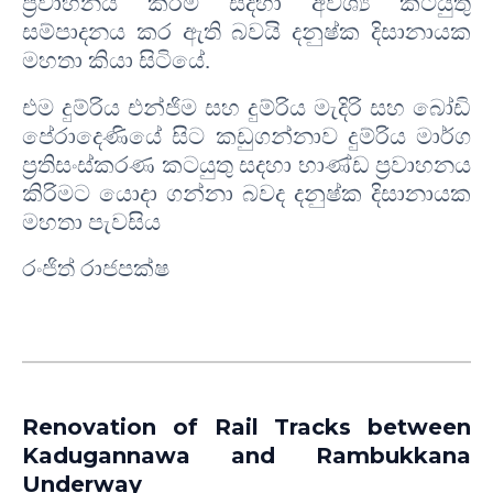
ප්‍රවාහනය කිරිම සදහා අවශ්‍ය කටයුතු
සම්පාදනය කර ඇති බවයි දනුෂ්ක දිසානායක
මහතා කියා සිටියේ
.
එම දුම්රිය එන්ජිම සහ දුම්රිය මැදිරි සහ බෝඩි
පේරාදෙණියේ සිට කඩුගන්නාව දුම්රිය මාර්ග
ප්‍රතිසංස්කරණ කටයුතු සදහා භාණ්ඩ ප්‍රවාහනය
කිරිමට යොදා ගන්නා බවද දනුෂ්ක දිසානායක
මහතා පැවසිය
රංජිත් රාජපක්ෂ
Renovation of Rail Tracks between
Kadugannawa and Rambukkana
Underway