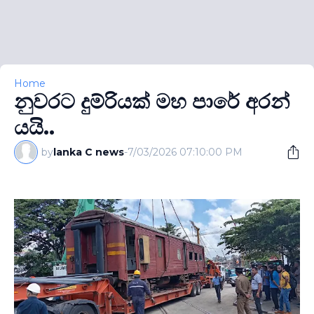
Home
නුවරට දුම්රියක් මහ පාරේ අරන්
යයි..
by
lanka C news
-
7/03/2026 07:10:00 PM