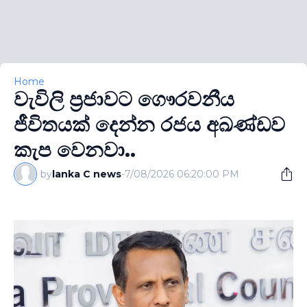
Home
වැවිලි ප්‍රජාවට ගෞරවනීය
ජීවිතයක් දෙන්න රජය අඛණ්ඩව
කැප වෙනවා..
by
lanka C news
-
7/08/2026 06:20:00 PM