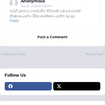
Anonymous
July 8, 2026 at 7:59 PM
වැවිලි ප්‍රජාවට ගෞරවනීය ජීවිතයක් කෙසේ වෙතත්
හිරකාරයොන්ට ජීවිත ආරක්ෂාව දෙන්න බලමුද.
Reply
Post a Comment
Previous Post
Next Post
Follow Us