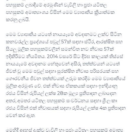
පහසුකම් ලබාදීමේ අරමුණින් වැවිලි හා ප්‍රජා යටිතල
පහසුකම් අමාත්‍යාංශය විසින් මෙම ව්‍යාපෘතිය ක්‍රියාත්මක
කරනු ලබයි.
මෙම ව්‍යාපෘතිය යටතේ නායයෑමේ අවදානමට ලක්ව සිටින
කනවරැල්ල ප්‍රදේශයේ පවුල් 57ක් සඳහා ස්ථිර, ආරක්ෂිත සහ
සියලු මූලික පහසුකම්වලින් සමන්විත නව නිවාස 57ක්
ඉදිකිරීමට නියමිතය. 2014 වසරේ සිට දීර්ඝ කාලයක් තිස්සේ
නායයෑමේ අවදානම හේතුවෙන් අසීරු තත්ත්වයන් යටතේ
ජීවත් වූ මෙම පවුල් සඳහා සුරක්ෂිත නිවාස පරිසරයක් සහ
ගෞරවනීය ජීවන තත්ත්වයක් උරුම කරදීම මෙම ව්‍යාපෘතියේ
මූලික අරමුණ වේ. එක් නිවාස ඒකකයක් සඳහා ඉන්දියානු
රජය විසින් රුපියල් ලක්ෂ 28ක මූල්‍ය ප්‍රතිපාදන ලබාදෙන
අතර, අමතර යටිතල පහසුකම් සංවර්ධනය සඳහා ශ්‍රී ලංකා
රජය විසින් එක් නිවාසයක් සඳහා රුපියල් ලක්ෂ 4ක ප්‍රතිපාදන
වෙන් කර ඇත.
මෙහිදී අදහස් දැක්වූ වැවිලි හා ප්‍රජා යටිතල පහසුකම් අමාත්‍ය