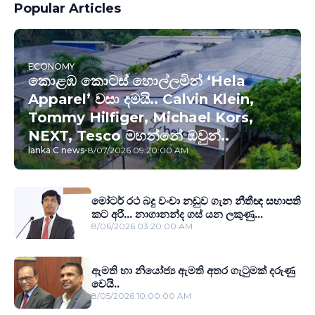
Popular Articles
ECONOMY
කොළඹ කොටස් හොල්ලමින් ‘Hela
Apparel’ වසා දමයි.. Calvin Klein,
Tommy Hilfiger, Michael Kors,
NEXT, Tesco මහන්නේ ඔවුන්..
lanka C news
-
8/07/2026 09:20:00 AM
මෝටර් රථ බදු වංචා නඩුව ගැන නීතීඥ සභාපති
කට අරී... නාගානන්ද ගස් යන ලකුණු...
8/06/2026 03:20:00 AM
ඇමති හා නියෝජ්‍ය ඇමති අතර ගැටුමක් දරුණු
වෙයි..
8/05/2026 10:00:00 AM