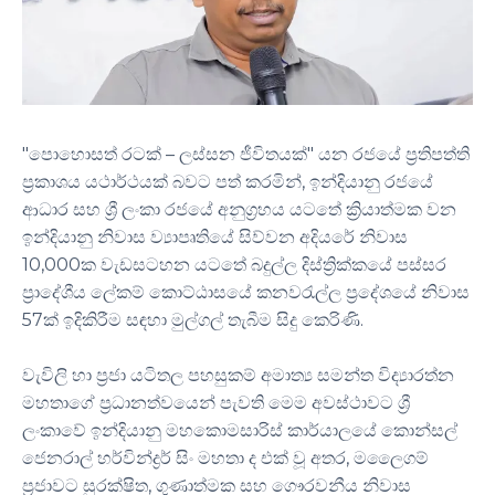
"පොහොසත් රටක් – ලස්සන ජීවිතයක්" යන රජයේ ප්‍රතිපත්ති
ප්‍රකාශය යථාර්ථයක් බවට පත් කරමින්, ඉන්දියානු රජයේ
ආධාර සහ ශ්‍රී ලංකා රජයේ අනුග්‍රහය යටතේ ක්‍රියාත්මක වන
ඉන්දියානු නිවාස ව්‍යාපෘතියේ සිව්වන අදියරේ නිවාස
10,000ක වැඩසටහන යටතේ බදුල්ල දිස්ත්‍රික්කයේ පස්සර
ප්‍රාදේශීය ලේකම් කොට්ඨාසයේ කනවරැල්ල ප්‍රදේශයේ නිවාස
57ක් ඉදිකිරීම සඳහා මුල්ගල් තැබීම සිදු කෙරිණි.
වැවිලි හා ප්‍රජා යටිතල පහසුකම් අමාත්‍ය සමන්ත විද්‍යාරත්න
මහතාගේ ප්‍රධානත්වයෙන් පැවති මෙම අවස්ථාවට ශ්‍රී
ලංකාවේ ඉන්දියානු මහකොමසාරිස් කාර්යාලයේ කොන්සල්
ජෙනරාල් හර්වින්ද්‍රර් සිං මහතා ද එක් වූ අතර, මලෛගම්
ප්‍රජාවට සුරක්ෂිත, ගුණාත්මක සහ ගෞරවනීය නිවාස