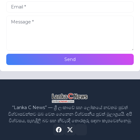
“Lanka C News” — ශ්‍රී ලංකාවේ සහ ලෝකයේ නවතම පුවත්
විශ්වාසවන්තව ඔබ වෙත ගෙනෙන විශ්වසනීය පුවත් මූලාශ්‍රයයි. අපි
විශ්වසය, පැහැදිලි බව සහ නිවැරදි තොරතුරු සඳහා කැපවෙන්නෙමු.