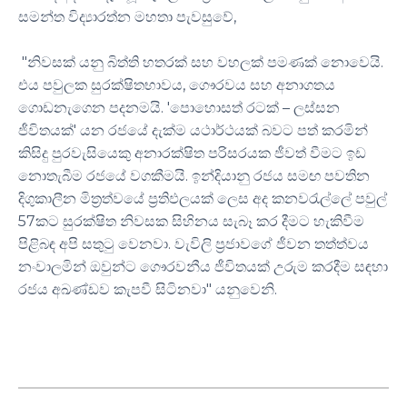
සමන්ත විද්‍යාරත්න මහතා පැවසුවේ,
"නිවසක් යනු බිත්ති හතරක් සහ වහලක් පමණක් නොවෙයි.
එය පවුලක සුරක්ෂිතභාවය, ගෞරවය සහ අනාගතය
ගොඩනැගෙන පදනමයි. 'පොහොසත් රටක් – ලස්සන
ජීවිතයක්' යන රජයේ දැක්ම යථාර්ථයක් බවට පත් කරමින්
කිසිදු පුරවැසියෙකු අනාරක්ෂිත පරිසරයක ජීවත් වීමට ඉඩ
නොතැබීම රජයේ වගකීමයි. ඉන්දියානු රජය සමඟ පවතින
දිගුකාලීන මිත්‍රත්වයේ ප්‍රතිඵලයක් ලෙස අද කනවරැල්ලේ පවුල්
57කට සුරක්ෂිත නිවසක සිහිනය සැබෑ කර දීමට හැකිවීම
පිළිබඳ අපි සතුටු වෙනවා. වැවිලි ප්‍රජාවගේ ජීවන තත්ත්වය
නංවාලමින් ඔවුන්ට ගෞරවනීය ජීවිතයක් උරුම කරදීම සඳහා
රජය අඛණ්ඩව කැපවී සිටිනවා" යනුවෙනි.