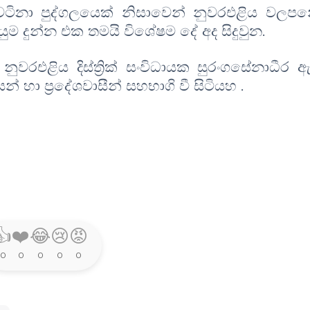
 වටිනා පුද්ගලයෙක් නිසාවෙන් නුවරඑළිය වලප
ම දුන්න එක තමයි විශේෂම දේ අද සිදුවුන
.
එළිය දිස්ත්‍රික් සංවිධායක සුරංගසේනාධීර ඇත
් හා ප්‍රදේශවාසීන් සහභාගි වී සිටියහ
.
👍
❤️
😂
😢
😡
0
0
0
0
0