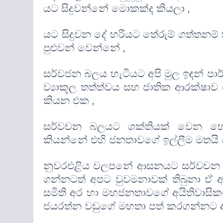
යට සිදුවන්නේ මොකක්ද කියලා
,
යට සිදුවන දේ හරියට තේරුම් ගත්තනම් 
පුළුවන් වෙන්නේ
,
සර්වජන බලය හැටියට අපි මුල ඉඳන් 
ව්‍යාකූල තත්ත්වය සහ ජාතික ආරක්
කියන එක
,
සර්වචන බලයට ශක්තියක් වෙන හ
කියන්නේ එහි ජනතාවගේ ඉල්ලීම මතයි
නුවරඑළිය වලපනේ ආසනයට සර්වචන 
ගන්නටත් අපට වුවමනාවක් තිබුනා ඒ අන
සමිති අර හා මහජනතාවගේ අයිතිවාසිකම
ජයරත්න වඩුගේ මහතා පත් කරගන්නට අ