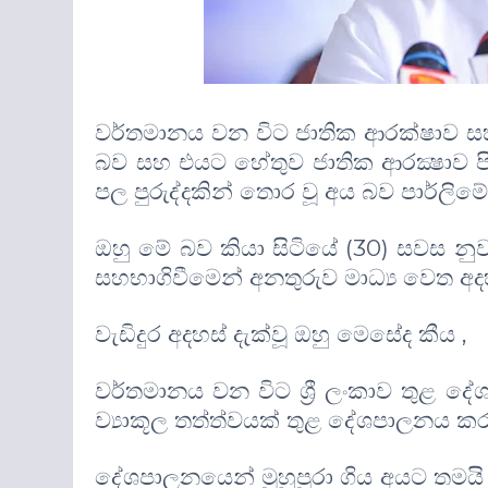
වර්තමානය වන විට ජාතික ආරක්ෂාව සහ 
බව සහ එයට හේතුව ජාතික ආරක්‍ෂාව පිළ
පල පුරුද්දකින් තොර වූ අය බව පාර්ලිමේන්ත
ඔහු මේ බව කියා සිටියේ
(30)
සවස නුව
සහභාගිවීමෙන් අනතුරුව මාධ්‍ය වෙත අදහ
වැඩිදුර අදහස් දැක්වූ ඔහු මෙසේද කීය
,
වර්තමානය වන විට ශ්‍රී ලංකාව තුළ ද
ව්‍යාකූල තත්ත්වයක් තුළ දේශපාලනය ක
දේශපාලනයෙන් මුහුපුරා ගිය අයට තමයි 