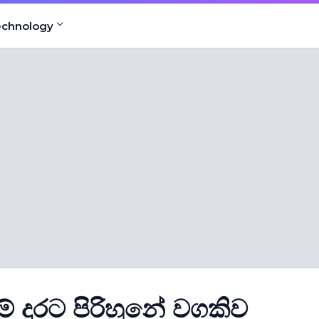
echnology
 දුරට පිරිහුනේ වගකිව