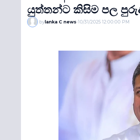
යුත්තන්ට කිසිම පල පුරුද්
by
lanka C news
-
10/31/2025 12:00:00 PM