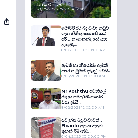
lanka C news
-
8/07/2026 09:20:00 AM
මෝටර් රථ බදු වංචා නඩුව
ගැන නීතීඥ සභාපති කට
අරී... නාගානන්ද ගස් යන
ලකුණු...
8/06/2026 03:20:00 AM
ඇමති හා නියෝජ්‍ය ඇමති
අතර ගැටුමක් දරුණු වෙයි..
8/05/2026 10:00:00 AM
Mr Koththu අවන්හල්
ජාලය සම්පූර්ණයෙන්ම
වසා දමයි..
8/02/2026 12:02:00 AM
දැවැන්ත බදු වංචාවක්..
Elcardo පුත‍්‍රයා ඇතුළු
තුනක් රිමාන්ඩ්..
8/04/2026 03:00:00 PM