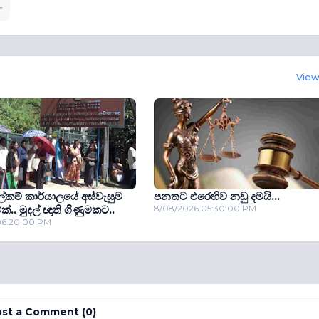
View 
 ලේකම් කාර්යාලයේ අස්වැසුම
පනතට එරෙහිව නඩු දමයි...
ක්.. මුදල් ඥාති ගිණුමකට..
8/08/2026 05:30:00 PM
06:20:00 PM
st a Comment (0)