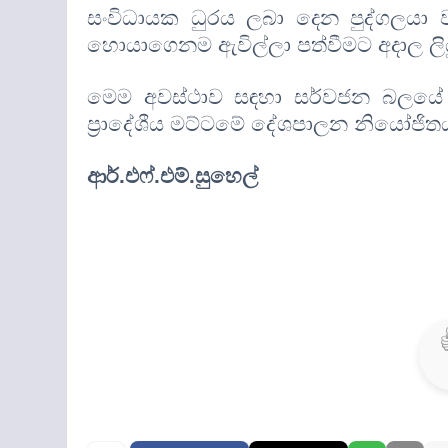
සංවිධායක ධුරය ලබා දෙන පුද්ගලයා
හොයාගෙනම ඇවිල්ලා පත්වීමට අදාල ලියු
මෙම අවස්ථාව සඳහා සර්වජන බලයේ නුවර
ප්‍රාදේශීය මට්ටමේ දේශපාලන නියෝජිතයන
ආර්.එෆ්.එම්.සුහෙල්