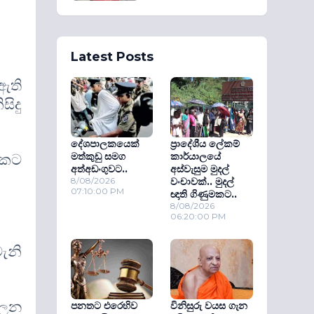
Latest Posts
ඇති
ිදු
දේශපාලකයෙක්
ප්‍රාදේශීය ලේකම්
වකට
මත්කුඩු සමග
කාර්යාලයේ
අත්අඩංගුවට..
අස්වැසුම මුදල්
8/08/2026
වංචාවක්.. මුදල්
07:10:00 PM
ඥාති ගිණුමකට..
8/08/2026
06:20:00 PM
ැනි
ාලන
පනතට එරෙහිව
විනිසුරු වයස ගැන