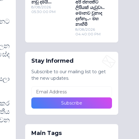
නඩු දමයි...
අපි ජනපතිට
8/08/2026
ලිපියක් යැවුවා..
05:30:00 PM
මොනව වුනාද
දන්නෑ..- මහ
්නට
නාහිමි
8/08/2026
04:40:00 PM
ාලන
සේද
Stay Informed
Subscribe to our mailing list to get
යලා
the new updates.
්කර
තීය
 වන
Main Tags