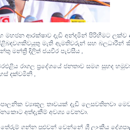
මහජන ආරක්ෂාව දැඩි අන්දමින් පිරිහීමට ලක්ව 
ිබඳවගකිවයුතු මැති ඇමතිවරුන් සහ බලධාරීන් කිස
ු මන්ත්‍රී දිලිත් ජයවීර පැවසීය
,
රඑළිය රාගල ප්‍රදේශයේ ජනතාව සමග සුහද හමු
ස් දක්වමිනි
,
ේශපාලනික ව්‍යාකූල තාවයක් දැඩි ලෙසවතිනවා මෙව
රනකොට අත්දැකීම් අවශ්‍ය වෙනවා.
තේරුම් ගන්න පුළුවන් වෙන්නේ ශ්‍රී ලාංකීය දේශප