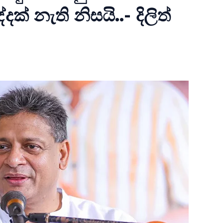
දක් නැති නිසයි..- දිලිත්