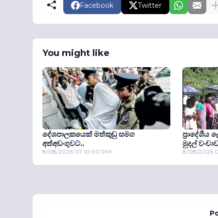
Facebook
Twitter
You might like
දේශපාලකයෙක් මත්කුඩු සමග
ප්‍රාදේශීය
අත්අඩංගුවට..
මුදල් වංචාව
8/08/2026 07:10:00 PM
8/08/2026 
Po