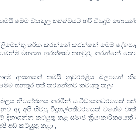
තමයි මෙම ව්‍යාකූල තත්ත්වයට හරි විසදුම් හොයන
පාර්ලිමේන්තු තර්ක කරන්නේ කරන්නේ මෙම දේශප
ෂාව මෙන්ම මහජන ආරක්ෂාව තහවුරු කරන්නේ කෙ
ොඳම ආසනයක් තමයි නුවරඑළිය බලපනේ කි
 මෙම තනතුර පත් කරගන්නට කටයුතු කලා
,
බලය නියෝජනය කරමින් සංවිධායකවරයෙක් පත
ුව අද අපි හිටපු විදුහල්පතිවරයෙක් වගේම වෘත්
් දිනාගන්න කටයුතු කළ සමාජ ක්‍රියාකාරිකයෙක්
පි අඩ කටයුතු කළා
,