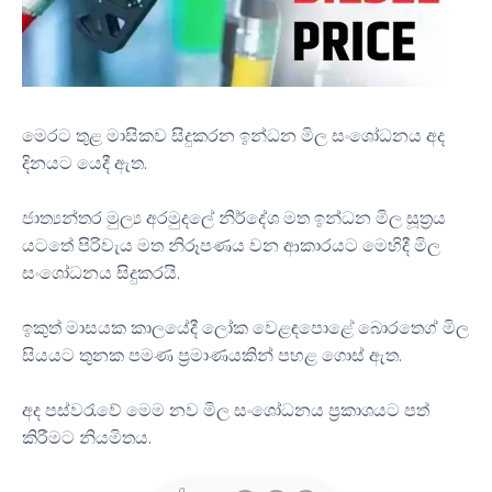
මෙරට තුළ මාසිකව සිදුකරන ඉන්ධන මිල සංශෝධනය අද
දිනයට යෙදී ඇත.
ජාත්‍යන්තර මුල්‍ය අරමුදලේ නිර්දේශ මත ඉන්ධන මිල සූත‍්‍රය
යටතේ පිරිවැය මත නිරූපණය වන ආකාරයට මෙහිදී මිල
සංශෝධනය සිදුකරයි.
ඉකුත් මාසයක කාලයේදී ලෝක වෙළඳපොළේ බොරතෙග් මිල
සියයට තුනක පමණ ප්‍රමාණයකින් පහළ ගොස් ඇත.
අද පස්වරැවේ මෙම නව මිල සංශෝධනය ප්‍රකාශයට පත්
කිරීමට නියමිතය.