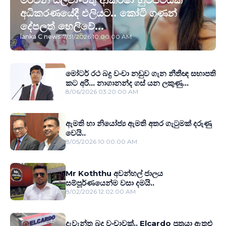
මර්වින් සිල්වා-රිතු ආකර්ෂා හුටපටයක්
අධිකරණයේදී එලියට.. කෝටි ගණන්
දේපලත් හෙලිවේ...
lanka C news
-
7/31/2026 10:00:00 AM
මෝටර් රථ බදු වංචා නඩුව ගැන නීතීඥ සභාපති
කට අරී... නාගානන්ද ගස් යන ලකුණු...
8/06/2026 03:20:00 AM
ඇමති හා නියෝජ්‍ය ඇමති අතර ගැටුමක් දරුණු
වෙයි..
8/05/2026 10:00:00 AM
Mr Koththu අවන්හල් ජාලය
සම්පූර්ණයෙන්ම වසා දමයි..
8/02/2026 12:02:00 AM
දැවැන්ත බදු වංචාවක්.. Elcardo පුත‍්‍රයා ඇතුළු