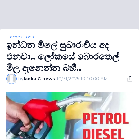
Home
Local
ඉන්ධන මිලේ සුබාරංචිය අද
එනවා.. ලෝකයේ බොරතෙල්
මිල දැනෙන්න බහී..
by
lanka C news
-
10/31/2025 10:40:00 AM