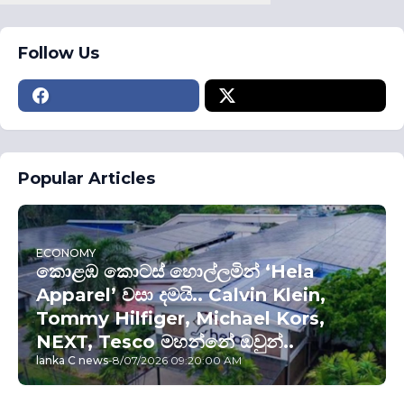
Follow Us
Popular Articles
ECONOMY
කොළඹ කොටස් හොල්ලමින් ‘Hela
Apparel’ වසා දමයි.. Calvin Klein,
Tommy Hilfiger, Michael Kors,
NEXT, Tesco මහන්නේ ඔවුන්..
lanka C news
-
8/07/2026 09:20:00 AM