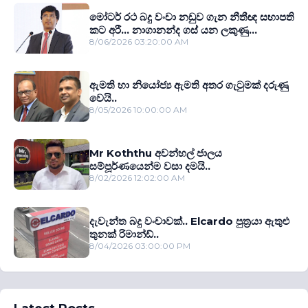
මෝටර් රථ බදු වංචා නඩුව ගැන නීතීඥ සභාපති
කට අරී... නාගානන්ද ගස් යන ලකුණු...
8/06/2026 03:20:00 AM
ඇමති හා නියෝජ්‍ය ඇමති අතර ගැටුමක් දරුණු
වෙයි..
8/05/2026 10:00:00 AM
Mr Koththu අවන්හල් ජාලය
සම්පූර්ණයෙන්ම වසා දමයි..
8/02/2026 12:02:00 AM
දැවැන්ත බදු වංචාවක්.. Elcardo පුත‍්‍රයා ඇතුළු
තුනක් රිමාන්ඩ්..
8/04/2026 03:00:00 PM