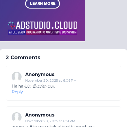
2 Comments
Anonymous
November 20, 2025 at 6:06 PM
Ha ha ඕවා කියන්න එපා.
Reply
Anonymous
November 20, 2025 at 6:31 PM
ai rupiyal 8ka gap ekak ethnath wanchawa