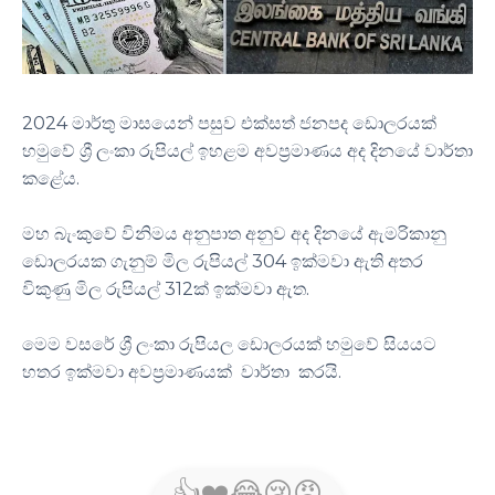
2024 මාර්තු මාසයෙන් පසුව එක්සත් ජනපද ඩොලරයක්
හමුවේ ශ්‍රී ලංකා රුපියල් ඉහළම අවප්‍රමාණය අද දිනයේ වාර්තා
කළේය.
මහ බැංකුවේ විනිමය අනුපාත අනුව අද දිනයේ ඇමරිකානු
ඩොලරයක ගැනුම් මිල රුපියල් 304 ඉක්මවා ඇති අතර
විකුණු මිල රුපියල් 312ක් ඉක්මවා ඇත.
මෙම වසරේ ශ්‍රී ලංකා රුපියල ඩොලරයක් හමුවේ සියයට
හතර ඉක්මවා අවප්‍රමාණයක් වාර්තා කරයි.
👍
❤️
😂
😢
😡