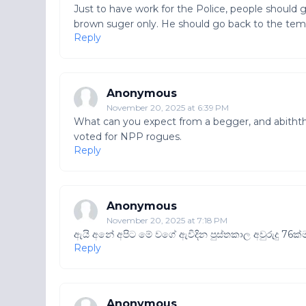
Just to have work for the Police, people should ge
brown suger only. He should go back to the tem
Reply
Anonymous
November 20, 2025 at 6:39 PM
What can you expect from a begger, and abiththa
voted for NPP rogues.
Reply
Anonymous
November 20, 2025 at 7:18 PM
ඇයි අනේ අපිට මේ වගේ ඇවිදින පුස්තකාල අවුරුදු 7
Reply
Anonymous