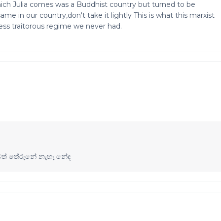
ich Julia comes was a Buddhist country but turned to be
ame in our country,don't take it lightly This is what this marxist
ess traitorous regime we never had.
ත් තේරුනේ නැහැ නේද