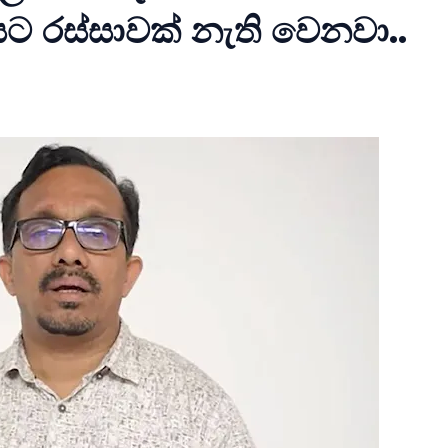
ට රස්සාවක් නැති වෙනවා..