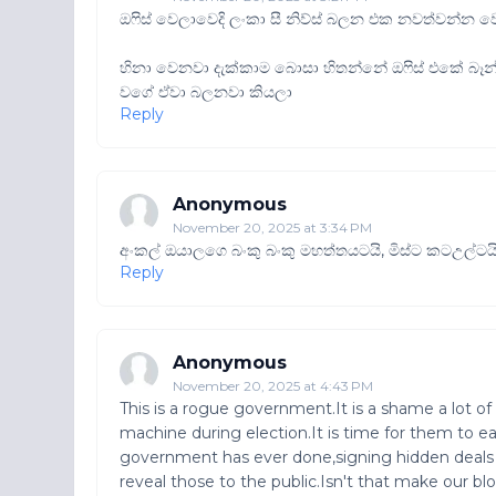
ඔෆිස් වෙලාවෙදි ලංකා සී නිව්ස් බලන එක නවත්වන්න 
හිනා වෙනවා දැක්කාම බොසා හිතන්නේ ඔෆිස් එකේ බෑන්ඩිඩ්ත්
වගේ ඒවා බලනවා කියලා
Reply
Anonymous
November 20, 2025 at 3:34 PM
අංකල් ඔයාලගෙ බංකු බංකු මහත්තයටයි, මිස්ට කටඋල්ටය
Reply
Anonymous
November 20, 2025 at 4:43 PM
This is a rogue government.It is a shame a lot 
machine during election.It is time for them to 
government has ever done,signing hidden deals &
reveal those to the public.Isn't that make our b