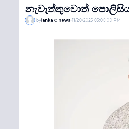
නැවැත්තුවොත් පොලිසිය
by
lanka C news
-
11/20/2025 03:00:00 PM