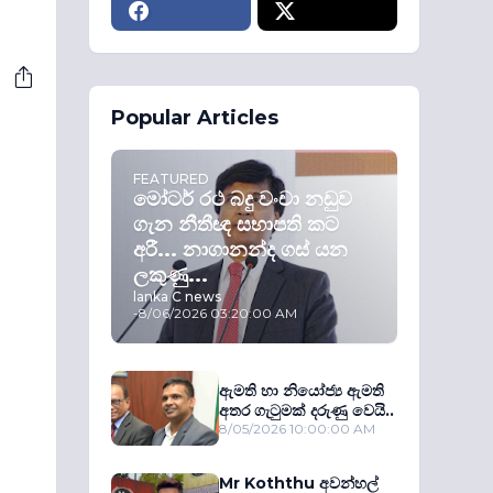
Popular Articles
FEATURED
මෝටර් රථ බදු වංචා නඩුව
ගැන නීතීඥ සභාපති කට
අරී... නාගානන්ද ගස් යන
ලකුණු...
lanka C news
-
8/06/2026 03:20:00 AM
ඇමති හා නියෝජ්‍ය ඇමති
අතර ගැටුමක් දරුණු වෙයි..
8/05/2026 10:00:00 AM
Mr Koththu අවන්හල්