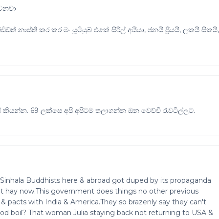
වෙනවා
 නාස්ති කර කර මං යූටියුබ් එකේ සිරිල් අයියා, ජනයි ප්‍රියයි, ලකයි සිකයි
ි කියන්න. 69 ලක්සෙ අපි අපිටම තලාගන්න ඔන වෙච්චි රැවටිල්ලට.
of Sinhala Buddhists here & abroad got duped by its propaganda
eat hay now.This government does things no other previous
 pacts with India & America.They so brazenly say they can't
lood boil? That woman Julia staying back not returning to USA &