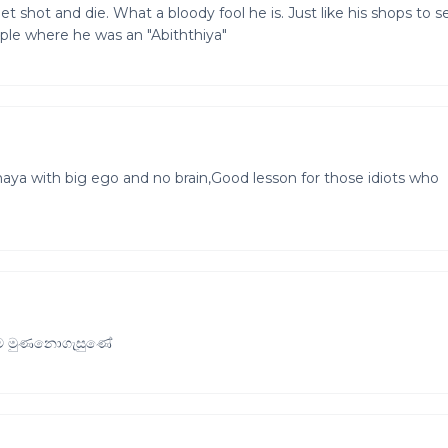
t shot and die. What a bloody fool he is. Just like his shops to se
ple where he was an "Abiththiya"
ya with big ego and no brain,Good lesson for those idiots who
6ක්ම මුණනොගැසුණේ