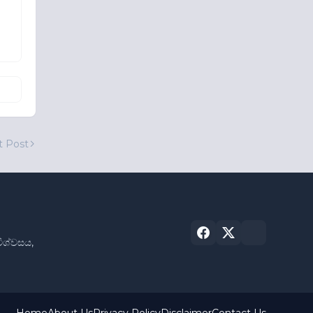
t Post
විශ්වසය,