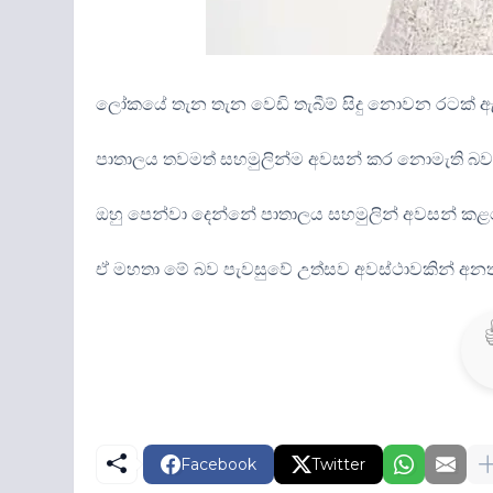
ලෝකයේ තැන තැන වෙඩි තැබීම් සිදු නොවන රටක් ඇත්න
පාතාලය තවමත් සහමුලින්ම අවසන් කර නොමැති බවත්
ඔහු පෙන්වා දෙන්නේ පාතාලය සහමුලින් අවසන් කළ
ඒ මහතා මේ බව පැවසුවේ උත්සව අවස්ථාවකින් අනතුර
Facebook
Twitter