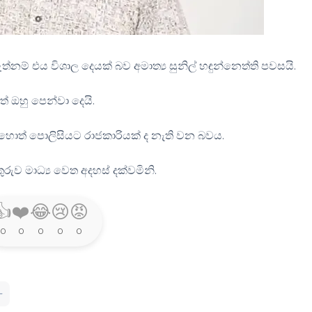
ම් එය විශාල දෙයක් බව අමාත්‍ය සුනිල් හඳුන්නෙත්ති පවසයි.
 ඔහු පෙන්වා දෙයි.
හොත් පොලිසියට රාජකාරියක් ද නැති වන බවය.
ුව මාධ්‍ය වෙත අදහස් දක්වමිනි.
👍
❤️
😂
😢
😡
0
0
0
0
0