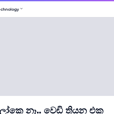
echnology
ෝකෙ නෑ.. වෙඩි තියන එක