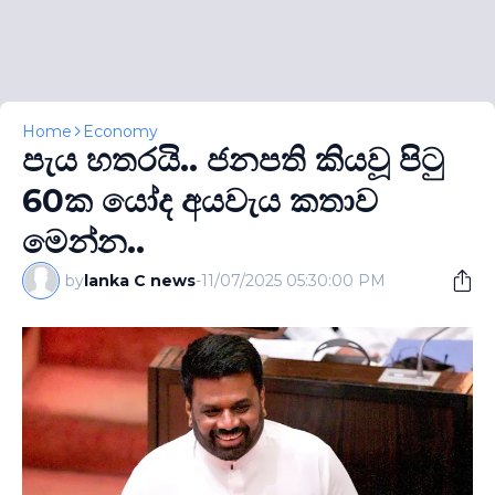
Home
Economy
පැය හතරයි.. ජනපති කියවූ පිටු
60ක යෝද අයවැය කතාව
මෙන්න..
by
lanka C news
-
11/07/2025 05:30:00 PM