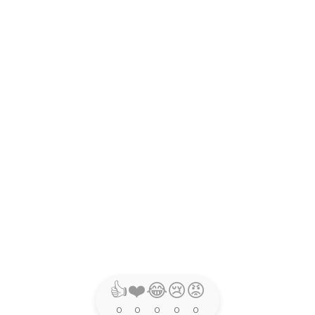
👍
❤️
😂
😢
😡
0
0
0
0
0