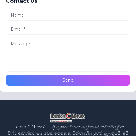
Contact Us
“Lanka C News” — ශ්‍රී ලංකාවේ සහ ලෝකයේ නවතම පුවත්
විශ්වාසවන්තව ඔබ වෙත ගෙනෙන විශ්වසනීය පුවත් මූලාශ්‍රයයි. අපි