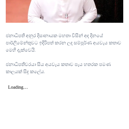
ජනාධිපති අනුර දිසානායක මහතා විසින් අද දිනයේ
පාර්ලිමේන්තුවට ඉදිරිපත් කරන ලද සම්පූර්ණ අයවැය කතාව
මෙහි දැක්වෙයි.
ජනාධිපතිවරයා සිය අයවැය කතාව පැය හතරක පමණ
කාලයක් සිදු කලේය.