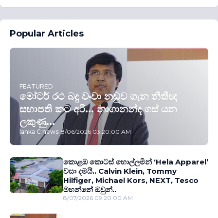
Popular Articles
FEATURED
මෝටර් රථ බදු වංචා නඩුව ගැන නීතීඥ
සභාපති කට අරී... නාගානන්ද ගස් යන
ලකුණු...
lanka C news
-
8/06/2026 03:20:00 AM
කොළඹ කොටස් හොල්ලමින් ‘Hela Apparel’
වසා දමයි.. Calvin Klein, Tommy
Hilfiger, Michael Kors, NEXT, Tesco
මහන්නේ ඔවුන්..
8/07/2026 09:20:00 AM