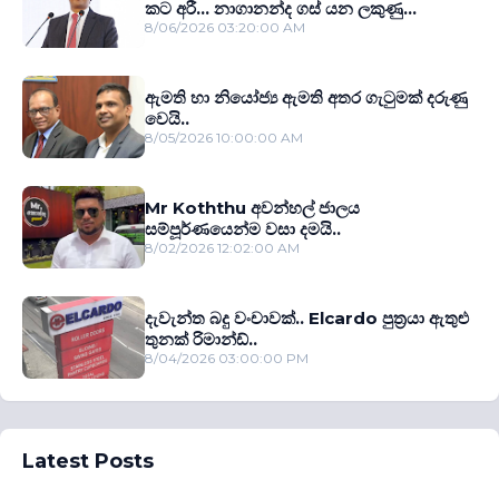
කට අරී... නාගානන්ද ගස් යන ලකුණු...
8/06/2026 03:20:00 AM
ඇමති හා නියෝජ්‍ය ඇමති අතර ගැටුමක් දරුණු
වෙයි..
8/05/2026 10:00:00 AM
Mr Koththu අවන්හල් ජාලය
සම්පූර්ණයෙන්ම වසා දමයි..
8/02/2026 12:02:00 AM
දැවැන්ත බදු වංචාවක්.. Elcardo පුත‍්‍රයා ඇතුළු
තුනක් රිමාන්ඩ්..
8/04/2026 03:00:00 PM
Latest Posts