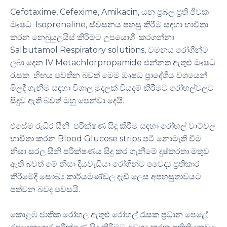
Cefotaxime, Cefexime, Amikacin, යන ප්‍රබල ප්‍රති ජීවක
ඖෂධ Isoprenaline, ස්වසනය පහසු කිරීම සඳහා භාවිතා
කරන නෙබුයුලයිස් කිරීමට උපයොගී කරගන්නා
Salbutamol Respiratory solutions, වමනය රෝගීන්ට
ලබා දෙන IV Metachlorpropamide එන්නත ඇතුළු ඖෂධ
රැසක හිඟය පවතින බවත් මෙම ඖෂධ ප්‍රාදේශීය වශයෙන්
මිලදී ගැනීම සඳහා විශාල මුදලක් වියදම් කිරීමට රෝහල්වලට
සිදුව ඇති බවත් ඔහු පෙන්වා දෙයි.
එසේම රුධිර සීනි පරීක්ෂණ සිදු කිරීම සඳහා රෝහල් වාට්වල
භාවිතා කරන Blood Glucose strips පටි නොමැති වීම
නිසා සරල සීනි පරීක්ෂණය සිදු කර ගැනීමේ දුෂ්කරතා මතුව
ඇති බවත් මේ නිසා දියවැඩියා රෝගීන්ට වෛද්‍ය ප්‍රතිකාර
කිරීමේදී සෞඛ්‍ය කාර්යමණ්ඩල දැඩි ලෙස අපහසුතාවයට
පත්වන බවද පවසයි.
කොළඹ ජාතික රෝහල ඇතුළු රෝහල් රැසක ප්‍රධාන පෙළේ