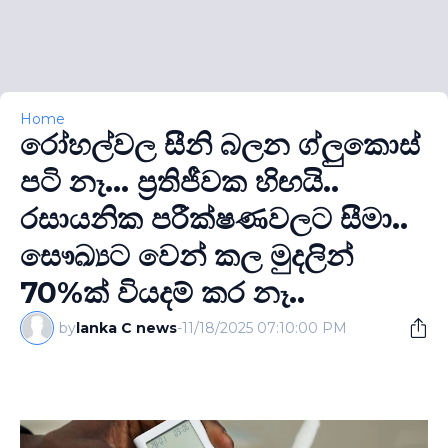
Home
රෝහල්වල සීනි බලන ග්ලුකොස්
පටි නෑ... ප්‍රතිජීවක හිඟයි..
රසායනික පරීක්ෂණවලට සීමා..
සෞඛ්‍යට වෙන් කල මුදලින්
70%ක් වියදම් කර නෑ..
by
lanka C news
-
11/18/2025 07:10:00 PM