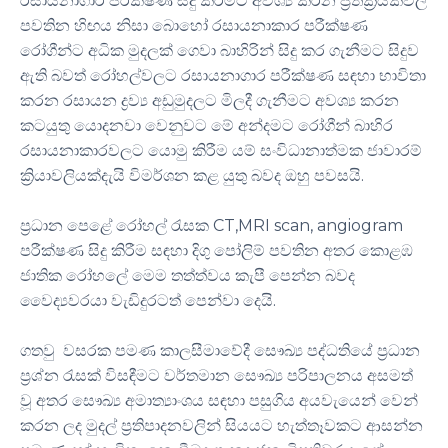
රසායනාගාර පරීක්ෂණ සිදු කිරීමට අවශ්‍ය කරන ප්‍රතික්‍රියකවල
පවතින හිඟය නිසා බොහෝ රසායනාකාර පරීක්ෂණ
රෝගීන්ට අධික මුදලක් ගෙවා බාහිරින් සිදු කර ගැනීමට සිදුව
ඇති බවත් රෝහල්වලට රසායනාගාර පරීක්ෂණ සඳහා භාවිතා
කරන රසායන ද්‍රව්‍ය අඩුමුදලට මිලදී ගැනීමට අවශ්‍ය කරන
කටයුතු යොදනවා වෙනුවට මේ අන්දමට රෝගීන් බාහිර
රසායනාකාරවලට යොමු කිරීම යම් සංවිධානාත්මක ජාවාරම්
ක්‍රියාවලියක්දැයි විමර්ශන කළ යුතු බවද ඔහු පවසයි.
ප්‍රධාන පෙළේ රෝහල් රැසක CT,MRI scan, angiogram
පරීක්ෂණ සිදු කිරීම සඳහා දිගු පෝලිම් පවතින අතර කොළඹ
ජාතික රෝහලේ මෙම තත්ත්වය කැපී පෙන්න බවද
වෛද්‍යවරයා වැඩිදුරටත් පෙන්වා දෙයි.
ගතවු වසරක පමණ කාලසීමාවේදී සෞඛ්‍ය පද්ධතියේ ප්‍රධාන
ප්‍රශ්න රැසක් විසඳීමට වර්තමාන සෞඛ්‍ය පරිපාලනය අසමත්
වූ අතර සෞඛ්‍ය අමාත්‍යාංශය සඳහා පසුගිය අයවැයෙන් වෙන්
කරන ලද මුදල් ප්‍රතිපාදනවලින් සියයට හැත්තෑවකට ආසන්න