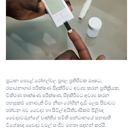
ප්‍රධාන පෙළේ රෝහල්වල ප්‍රබල ප්‍රතිජීවක ඖෂධ,
රසායනාගාර පරීක්ෂණ සිදුකිරීමට අවශ්‍ය කරන ප්‍රතික්‍රියක,
විකිරණ තාක්ෂණ පරීක්ෂණ, සිදුකිරීමට අවශ්‍ය කරන
පහසුකම් නොමැති වීම නිසා රෝගීන් දැඩි ලෙස පීඩාවට
පත්වන බව වෛද්‍ය හා සිවිල් අයිතිවාසිකම් පිළිබඳ
වෛද්‍යවරුන්ගේ වෘත්තීය සමිති සන්ධානයේ සභාපති
විශේෂඥ වෛද්‍ය චමල් සංජීව මහතා සඳහන් කරයි.