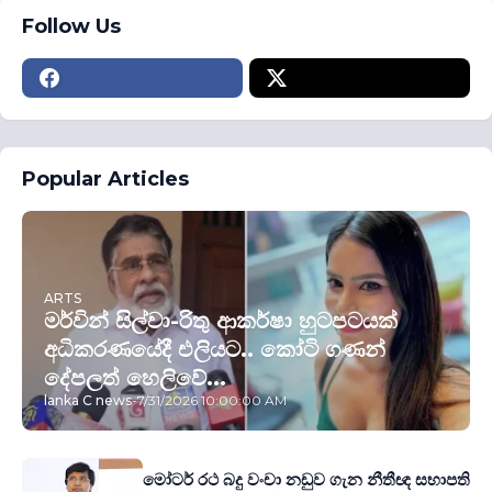
Follow Us
Popular Articles
ARTS
මර්වින් සිල්වා-රිතු ආකර්ෂා හුටපටයක්
අධිකරණයේදී එලියට.. කෝටි ගණන්
දේපලත් හෙලිවේ...
lanka C news
-
7/31/2026 10:00:00 AM
මෝටර් රථ බදු වංචා නඩුව ගැන නීතීඥ සභාපති