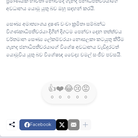
ප්‍රමාණයක් භාවිතා නොවීමද ගැනද ජනාධිපතිවරයාගේ
අවධානය යොමු යුතු බව ඔහු සඳහන් කරයි.
සෞඛ්‍ය අමාත්‍යාංශය දූෂණ වංචා ක්‍රමිතා සම්බන්ධ
විගණකාධිපතිවරයා දිගින් දිගටම පෙන්වා දෙන තත්ත්වය
වර්තමාන සෞඛ්‍ය ලේකම්වරයා නොසලකා කටයුතු කිරීම
ගැනද ජනාධිපතිවරයාගේ විශේෂ අවධානය වැඩිදුරටත්
යොමුවිය යුතු බව විශේෂඥ වෛද්‍ය චමල් සංජීව පවසයි.
👍
❤️
😂
😢
😡
0
0
0
0
0
Facebook