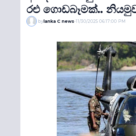
රළු ගොඩබෑමක්.. නියමුවා
by
lanka C news
-
11/30/2025 06:17:00 PM