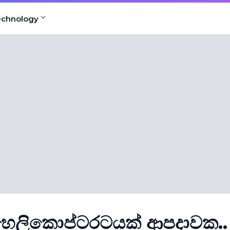
echnology
 හෙලිකොප්ටරටයක් ආපදාවක..