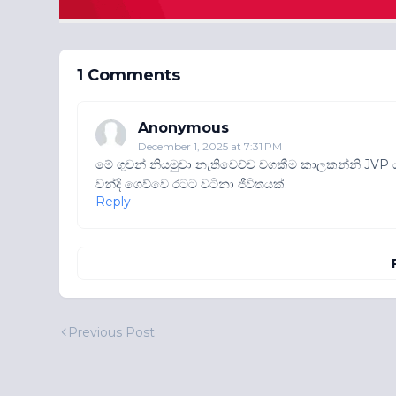
1 Comments
Anonymous
December 1, 2025 at 7:31 PM
මේ ගුවන් නියමුවා නැතිවෙච්ච වගකීම කාලකන්නි JV
වන්දි ගෙව්වෙ රටට වටිනා ජීවිතයක්.
Reply
Previous Post