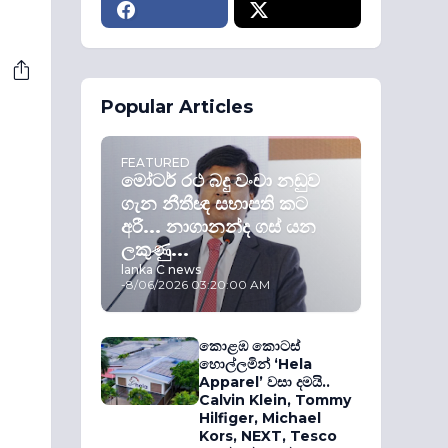
Popular Articles
FEATURED
මෝටර් රථ බදු වංචා නඩුව
ගැන නීතීඥ සභාපති කට
අරී... නාගානන්ද ගස් යන
ලකුණු...
lanka C news
-
8/06/2026 03:20:00 AM
කොළඹ කොටස්
හොල්ලමින් ‘Hela
Apparel’ වසා දමයි..
Calvin Klein, Tommy
Hilfiger, Michael
Kors, NEXT, Tesco