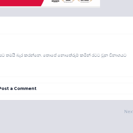
P යට තමයි බැර කරන්නෙ. තොපේ නොතේරුම් කමින් රටට වුන විනාශයට
Post a Comment
Nex