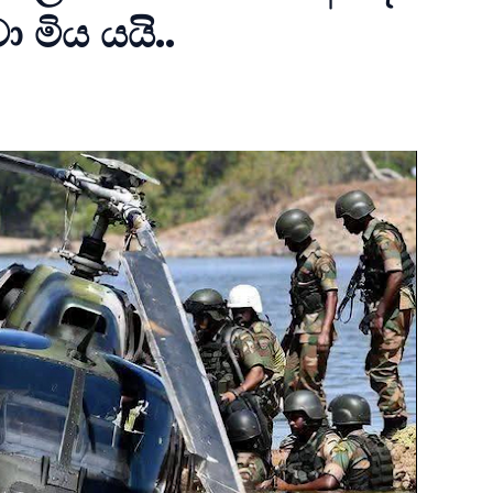
 මිය යයි..