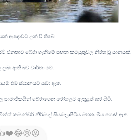
යක් ආපදාවට ලක් වී තිබේ.
සිටි ජනතාව බේරා ගැනීමේ සහන කටයුතුවල නිරත වූ යානයකි.
 ලබා ඇති බව වාර්තා වේ.
්ඩායම් එම ස්ථානයට යවා ඇත.
 සාමාජිකයින් බේරාගෙන රෝහලට ඇතුළත් කර සිටී.
න්ග් කමාන්ඩර් නිර්මාල් සියඹලාපිටිය මහතා මිය ගොස් ඇත.
👍
❤️
😂
😢
😡