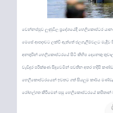
වෙන්නප්පුව ලුණුවිල ප්‍රදේශයේදී හෙලිකොප්ටර යාන
මෙසේ ආපදාවට ලක්වී ඇත්තේ ජලගැලීම්වලට මැදිව 
අනතුරින් හෙලිකොප්ටරයේ සිටි කිහිප දෙනෙකු තුවාල
වැඩිදුර පරීක්ෂණ සිදුවෙමින් පවතින අතර හදිසි කණ
හෙලිකොප්ටරයෙන් ඉවතට ගත් සියලුම කාර්ය මණ්ඩල
රෝහල්ගත කිරීමෙන් පසු හෙලිකොප්ටරයේ කපිතාන් වි