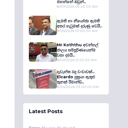
මහන්නේ ඔවුන්..
8/07/2026 09:20:00 AM
ඇමති හා නියෝජ්‍ය ඇමති
අතර ගැටුමක් දරුණු වෙයි..
8/05/2026 10:00:00 AM
Mr Koththu අවන්හල්
ජාලය සම්පූර්ණයෙන්ම
වසා දමයි..
8/02/2026 12:02:00 AM
දැවැන්ත බදු වංචාවක්..
Elcardo පුත‍්‍රයා ඇතුළු
තුනක් රිමාන්ඩ්..
8/04/2026 03:00:00 PM
Latest Posts