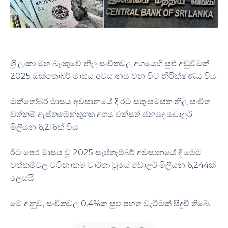
ශ්‍රී ලංකා මහ බැංකුවේ නිල සංචිතවල අගයෙහි සුළු අඩුවීමක්
2025 ඔක්තෝබර් මාසය අවසානය වන විට නිරීක්ෂණය විය.
ඔක්තෝබර් මාසය අවසානයේ දී රට සතු සමස්ත නිල සංචිත
වත්කම් ඇස්තමේන්තුගත අගය එක්සත් ජනපද ඩොලර්
මිලියන 6,216ක් විය.
ඊට පෙර මාසය වූ 2025 සැප්තැම්බර් අවසානයේ දී මෙම
වත්කම්වල වටිනාකම වාර්තා වූයේ ඩොලර් මිලියන 6,244ක්
ලෙසයි.
මේ අනුව, සංචිතවල 0.4%ක සුළු පහත වැටීමක් සිදුවී තිබේ.