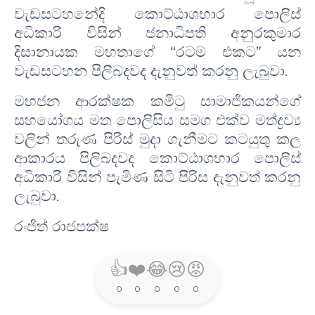
වැඩසටහනේදි කොට්ඨාශභාර පොලිස්
අධිකාරි විසින් ජනාධිපති අනුරකුමාර
දිසානායක මහතාගේ
“
රටම එකට
”
යන
වැඩසටහන පිලිබදවද දැනුවත් කරනු ලැබුවා.
මහජන ආරක්ෂක කමිටු සාමාජිකයන්ගේ
සහයෝගය මත පොලිසිය සමග එක්ව මත්ද්‍රව්‍ය
වලින් තරුණ පිරිස් මුදා ගැනීමට කටයුතු කල
ආකාරය පිලිබදවද කොට්ඨාශභාර පොලිස්
අධිකාරි විසින් පැමිණ සිටි පිරිස දැනුවත් කරනු
ලැබුවා.
රංජිත් රාජපක්ෂ
👍
❤️
😂
😢
😡
0
0
0
0
0