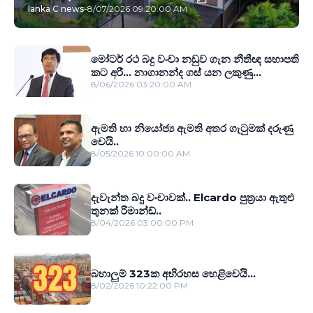
lanka C news
-
8/07/2026 09:20:00 AM
මෝටර් රථ බදු වංචා නඩුව ගැන නීතීඥ සභාපති
කට අරී... නාගානන්ද ගස් යන ලකුණු...
8/06/2026 03:20:00 AM
ඇමති හා නියෝජ්‍ය ඇමති අතර ගැටුමක් දරුණු
වෙයි..
8/05/2026 10:00:00 AM
දැවැන්ත බදු වංචාවක්.. Elcardo පුත‍්‍රයා ඇතුළු
තුනක් රිමාන්ඩ්..
8/04/2026 03:00:00 PM
බහාලුම් 323ක අභිරහස හෙළිවෙයි...
8/02/2026 10:22:00 PM