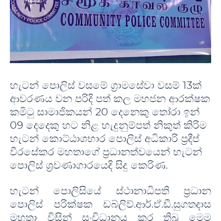
හැටන් පොලිස් වසමේ ග්‍රාමසේවා වසම් 13ක්
ආවරණය වන පරිදි පත් කල මහජන ආරක්ෂක
කමිටු සාමාජිකයන් 20 දෙනෙකු තෝරා ඉන්
09 දෙදෙකු හට නිළ හැදුනුම්පත් නිකුත් කිරිම
හැටන් කොට්ඨාශභාර පොලිස් අධිකාරි ප්‍රදීප්
වීරසේකර මහතාගේ ප්‍රධානත්වයෙන් හැටන්
පොලිස් ශ්‍රවණාගාරයෙදි සිදු කෙරිණ.
හැටන් පොලිසියේ ස්ථානාධිපති ප්‍රධාන
පොලිස් පරික්ෂක ඩබ්ලිව්.ආර්.ඒ.ඩී.සුගතදාස
මහතා විසින් සංවිධානය කර තිබූ මෙම