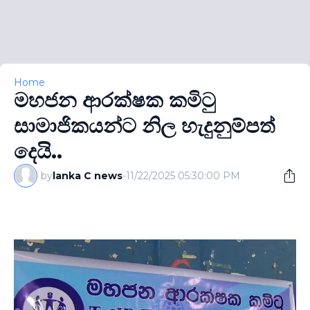
Home
මහජන ආරක්ෂක කමිටු
සාමාජිකයන්ට නිල හැදුනුම්පත්
දෙයි..
by
lanka C news
-
11/22/2025 05:30:00 PM