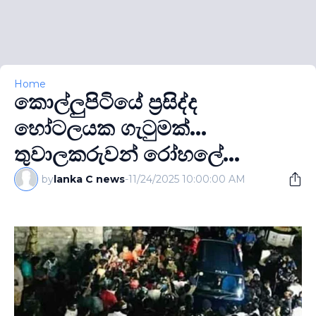
Home
කොල්ලුපිටියේ ප‍්‍රසිද්ද
හෝටලයක ගැටුමක්...
තුවාලකරුවන් රෝහලේ...
by
lanka C news
-
11/24/2025 10:00:00 AM