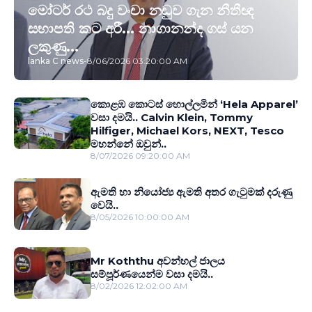
මෝටර් රථ බදු වංචා නඩුව ගැන නීතීඥ
සභාපති කට අරී... නාගානන්ද ගස් යන
ලකුණු...
lanka C news
-
8/06/2026 03:20:00 AM
කොළඹ කොටස් හොල්ලමින් ‘Hela Apparel’
වසා දමයි.. Calvin Klein, Tommy
Hilfiger, Michael Kors, NEXT, Tesco
මහන්නේ ඔවුන්..
8/07/2026 09:20:00 AM
ඇමති හා නියෝජ්‍ය ඇමති අතර ගැටුමක් දරුණු
වෙයි..
8/05/2026 10:00:00 AM
Mr Koththu අවන්හල් ජාලය
සම්පූර්ණයෙන්ම වසා දමයි..
8/02/2026 12:02:00 AM