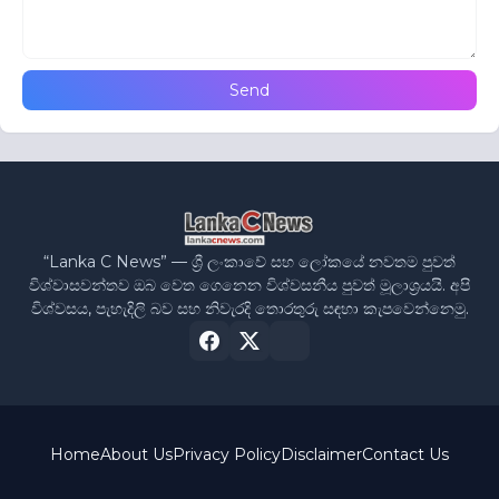
“Lanka C News” — ශ්‍රී ලංකාවේ සහ ලෝකයේ නවතම පුවත්
විශ්වාසවන්තව ඔබ වෙත ගෙනෙන විශ්වසනීය පුවත් මූලාශ්‍රයයි. අපි
විශ්වසය, පැහැදිලි බව සහ නිවැරදි තොරතුරු සඳහා කැපවෙන්නෙමු.
Home
About Us
Privacy Policy
Disclaimer
Contact Us