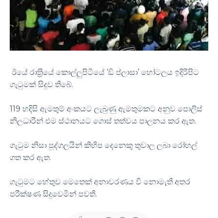
ඊයේ රාත‍්‍රියේ කොල්ලුපිටියේ ‘ඩි ප්ලාසා’ හෝටලය ඉදිරිපිට
ගැටුමක් සිදුව තිබේ.
119 හදිසි ඇමතුම් අංකයට ලැබුණු ඇමතුමකට අනුව පොලිස්
නිලධාරීන් එම ස්ථානයට ගොස් තත්වය පාලනය කර ඇත.
ගැටුම නිසා පුද්ගලයින් කිහිප දෙනෙකු තුවාල ලබා රෝහල්
ගත කර ඇත.
ගැටුමට හේතුව මෙතෙක් අනාවරණය වී නොමැති අතර
පරීක්ෂණ සිදුවෙමින් පවතී.