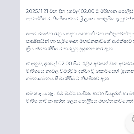
2025.11.21 වන දින දහවල් 02.00 ට මිරිහාන පොල
පැවැත්වීමට නියමිත බවට ශ්‍රී ලංකා පොලිසිය දැනුවත්
මෙම මහජන රැළිය සඳහා සහභාගි වන පාර්ලිමේන්තු මන්ත
පාක්‍ෂිකයින් හා පැමිණෙන මහජනතාවගේ ආරක්ෂාව 
ක්‍රියාත්මක කිරීමට කටයුතු සූදානම් කර ඇත.
ඒ අනුව, දහවල් 02.00 සිට රැළිය අවසන් වන අවස්
මාර්ගයේ නාවල වටරවුම දක්වා වූ කොටසෙහි (ආනන්
ගමනාගමනය සීමා කිරීමට නියමිතව ඇත.
එම කාලය තුල එම මාර්ග භාවිතා කරන රියදුරන් හා
මාර්ග භාවිතා කරන ලෙස පොලිසිය මහජනතාවගෙන් ඉල