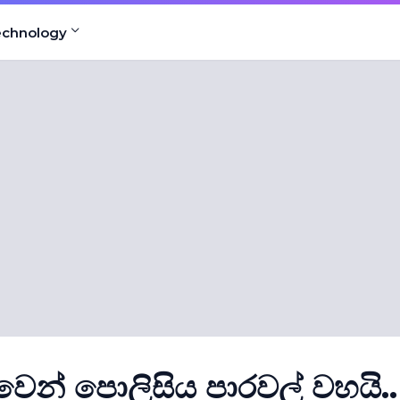
echnology
ෙන් පොලිසිය පාරවල් වහයි..