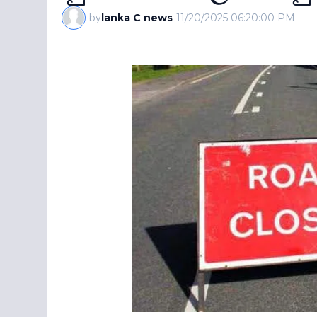
by
lanka C news
-
11/20/2025 06:20:00 PM