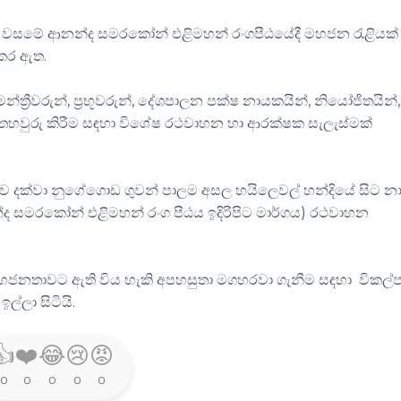
ිස් වසමේ ආනන්ද සමරකෝන් එළිමහන් රංගපීඨයේදී මහජන රැළියක්
 කර ඇත.
්‍රීවරුන්, ප්‍රභූවරුන්, දේශපාලන පක්ෂ නායකයින්, නියෝජිතයින්,
තහවුරු කිරීම සඳහා විශේෂ රථවාහන හා ආරක්ෂක සැලැස්මක්
ථාව දක්වා නුගේගොඩ ගුවන් පාලම අසල හයිලෙවල් හන්දියේ සිට 
ද සමරකෝන් එළිමහන් රංග පීඨය ඉදිරිපිට මාර්ගය) රථවාහන
 මහජනතාවට ඇති විය හැකි අපහසුතා මගහරවා ගැනීම සඳහා විකල්
්ලා සිටියි.
👍
❤️
😂
😢
😡
0
0
0
0
0