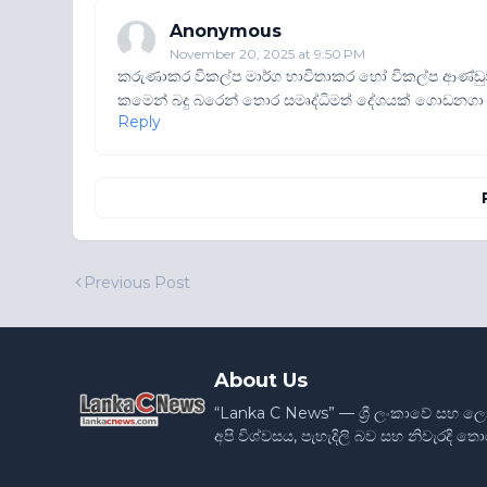
Anonymous
November 20, 2025 at 9:50 PM
කරුණාකර විකල්ප මාර්ග භාවිතාකර හෝ විකල්ප ආණ්ඩුව
කමෙන් බදු බරෙන් තොර සමෘද්ධිමත් දේශයක් ගොඩනගා 
Reply
Previous Post
About Us
“Lanka C News” — ශ්‍රී ලංකාවේ සහ ල
අපි විශ්වසය, පැහැදිලි බව සහ නිවැරදි 