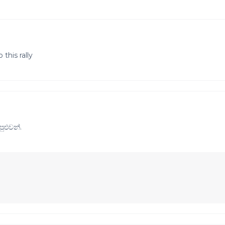
this rally
ුළුවන්.