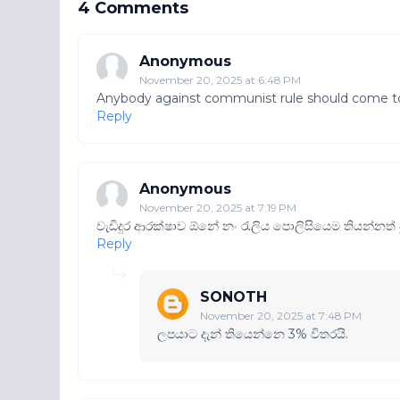
4 Comments
Anonymous
November 20, 2025 at 6:48 PM
Anybody against communist rule should come to 
Reply
Anonymous
November 20, 2025 at 7:19 PM
වැඩිදුර ආරක්ෂාව ඕනේ නං රැලිය පොලිසියෙම තියන්නත් ප
Reply
SONOTH
November 20, 2025 at 7:48 PM
ලපයාට දැන් තියෙන්නෙ 3% විතරයි.