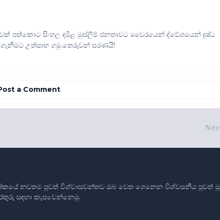
ක් පත්කොට සිංහල දමිළ මුස්ලිම් ජනතාවට වෛරයෙන් ද්වේශයෙන් දුෂ්ට
ගැනීමට උත්සාහ ගමු.තෙරුවන් සරණයි!
Post a Comment
Nex
ෝකයේ නවතම පුවත් විශ්වාසවන්තව ඔබ වෙත ගෙනෙන විශ්වසනීය පුවත් මූලාශ
තොරතුරු සඳහා කැපවෙන්නෙමු.