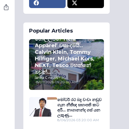
ECONOMY
Popular Articles
කොළඹ කොටස්
හොල්ලමින් ‘Hela
Apparel’ වසා දමයි..
Calvin Klein, Tommy
Hilfiger, Michael Kors,
NEXT, Tesco මහන්නේ
ඔවුන්..
lanka C news
-
8/07/2026 09:20:00 AM
මෝටර් රථ බදු වංචා නඩුව
ගැන නීතීඥ සභාපති කට
අරී... නාගානන්ද ගස් යන
ලකුණු...
8/06/2026 03:20:00 AM