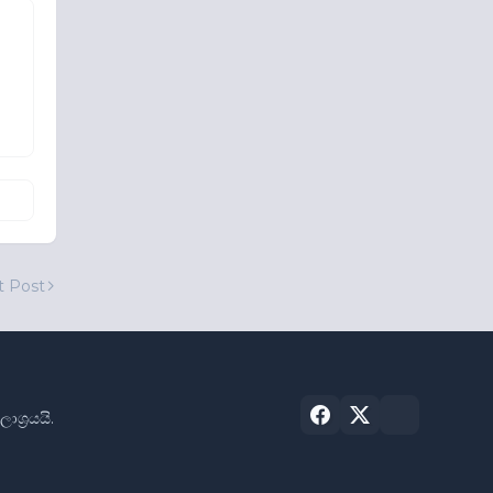
t Post
්‍රයයි.