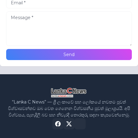
“Lanka C News” — ශ්‍රී ලංකාවේ සහ ලෝකයේ නවතම පුවත්
විශ්වාසවන්තව ඔබ වෙත ගෙනෙන විශ්වසනීය පුවත් මූලාශ්‍රයයි. අපි
විශ්වසය, පැහැදිලි බව සහ නිවැරදි තොරතුරු සඳහා කැපවෙන්නෙමු.