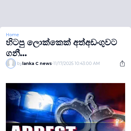
Home
හිටපු ලොක්කෙක් අත්අඩංගුවට
ගනී...
by
lanka C news
-
11/17/2025 10:43:00 AM