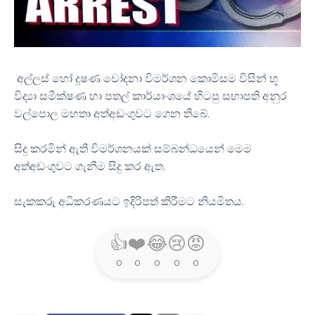
අල්ලස් හෝ දූෂණ චෝදනා විමර්ශන කොමිසම විසින් භූ
විද්‍යා සමීක්ෂණ හා පතල් කාර්යාංශයේ හිටපු සභාපති අනුර
වල්පොල මහතා අත්අඩංගුවට ගෙන තිබේ.
සිදු කරමින් ඇති විමර්ශනයක් සම්බන්ධයෙන් මෙම
අත්අඩංගුවට ගැනීම සිදු කර ඇත.
සැකකරු අධිකරණයට ඉදිරිපත් කිරීමට නියමිතය.
👍
❤️
😂
😢
😡
0
0
0
0
0