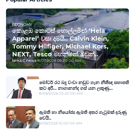
ECONOMY
කොළඹ කොටස් හොල්ලමින් ‘Hela
Apparel’ වසා දමයි.. Calvin Klein,
Tommy Hilfiger, Michael Kors,
NEXT, Tesco මහන්නේ ඔවුන්..
lanka C news
-
8/07/2026 09:20:00 AM
මෝටර් රථ බදු වංචා නඩුව ගැන නීතීඥ සභාපති
කට අරී... නාගානන්ද ගස් යන ලකුණු...
8/06/2026 03:20:00 AM
ඇමති හා නියෝජ්‍ය ඇමති අතර ගැටුමක් දරුණු
වෙයි..
8/05/2026 10:00:00 AM