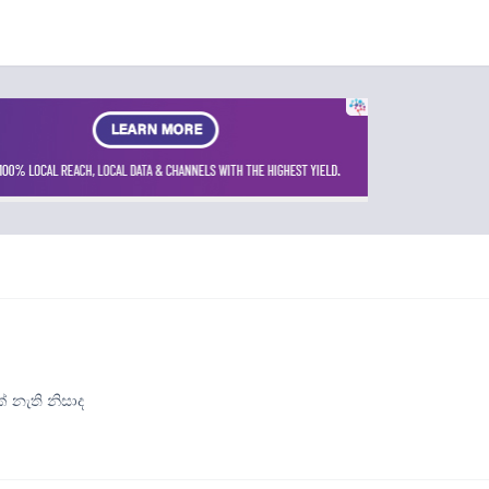
 නැති නිසාද