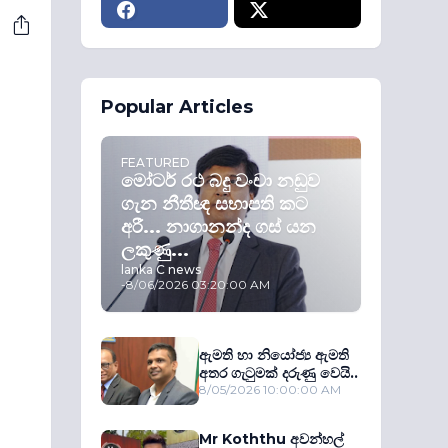
Popular Articles
FEATURED
මෝටර් රථ බදු වංචා නඩුව
ගැන නීතීඥ සභාපති කට
අරී... නාගානන්ද ගස් යන
ලකුණු...
lanka C news
-
8/06/2026 03:20:00 AM
ඇමති හා නියෝජ්‍ය ඇමති
අතර ගැටුමක් දරුණු වෙයි..
8/05/2026 10:00:00 AM
Mr Koththu අවන්හල්