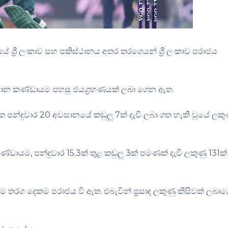
්‍රී ලංකාව සහ පකිස්ථානය අතර තරග‌ෙයන් ශ්‍රී ලංකාව පරාජය
ස්ථාන කණ්ඩායම පහසු ජයග්‍රහණයක් ලබා ගෙන ඇත.
ිත පන්දුවාර 20 අවසානයේ කඩුලු 7ක් දැවී ලබා ගත හැකි වූයේ ලකු
්ඩායම, පන්දුවාර 15.3ක් තුළ කඩුලු 3ක් පමණක් දැවී ලකුණු 131ක්
, එම තරග දෙකම පරාජය වී ඇත. එබැවින් ප්‍රසාද ලකුණු කිසිවක් ලබා