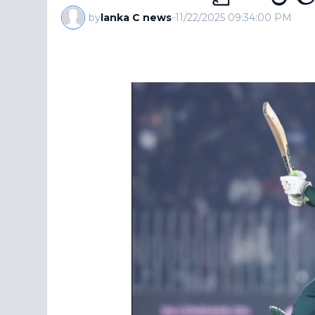
by
lanka C news
-
11/22/2025 09:34:00 PM