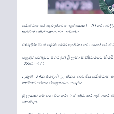
පකිස්ථානයේ පැවැත්වෙන තුන්කොන් T20 තරගාවලියේ ශ
කරමින් පකිස්තානය ජය ගත්තේය.
රාවල්පින්ඩි හි පැවති මෙම තුන්වන තරගයෙන් පකි
පළමුව පන්දුවට පහර දුන් ශ්‍රී ලංකා කණ්ඩායමට නියම
128ක් පමණි.
ලකුණු 129ක ජයග්‍රාහී ඉලක්කය හඹා ගිය පකිස්ථාන කණ
ගනිමින් තරගය ජයග්‍රහණය කළේය.
ශ්‍රී ලංකාව මේ වන විට තරග 2ක් ක්‍රීඩා කර ඇති අතර
නොමැත.