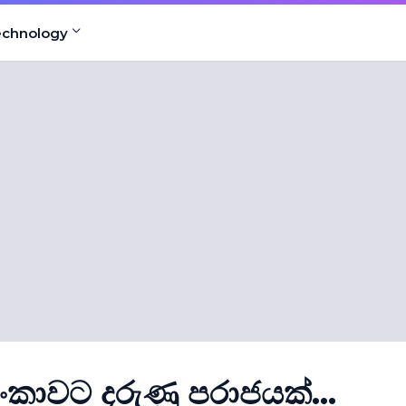
echnology
 ලංකාවට දරුණු පරාජයක්...