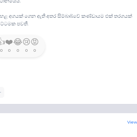
ස්ථානයේය.
තා පහළ අගයක් ගෙන ඇති අතර සිම්බාබ්වේ කණ්ඩායම එක් තරගයක්
මට්ටමක පවතී.
👍
❤️
😂
😢
😡
0
0
0
0
0
View 