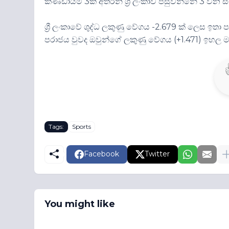
කණ්ඩායම් 3ක් අතරින් ශ්‍රී ලංකාව පසුවන්නේ 3 වන 
ශ්‍රී ලංකාවේ ශුද්ධ ලකුණු වේගය -2.679 ක් ලෙස ඉ
පරාජය වුවද ඔවුන්ගේ ලකුණු වේගය (+1.471) ඉහල 
Tags:
Sports
Facebook
Twitter
You might like