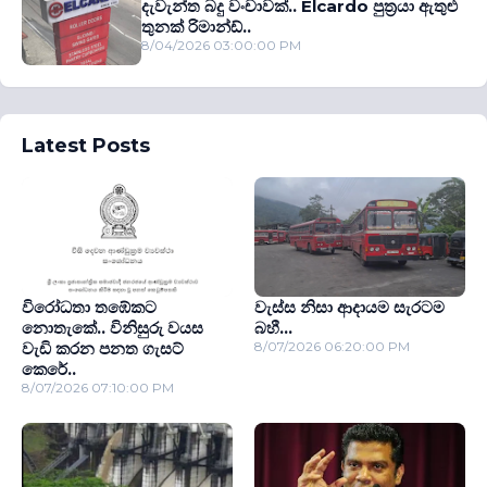
දැවැන්ත බදු වංචාවක්.. Elcardo පුත‍්‍රයා ඇතුළු
තුනක් රිමාන්ඩ්..
8/04/2026 03:00:00 PM
Latest Posts
විරෝධතා තඹේකට
වැස්ස නිසා ආදායම සැරටම
නොතැකේ.. විනිසුරු වයස
බහී...
වැඩි කරන පනත ගැසට්
8/07/2026 06:20:00 PM
කෙරේ..
8/07/2026 07:10:00 PM