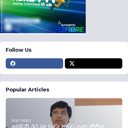
Follow Us
Popular Articles
FEATURED
මෝටර් රථ බදු වංචා නඩුව ගැන නීතීඥ