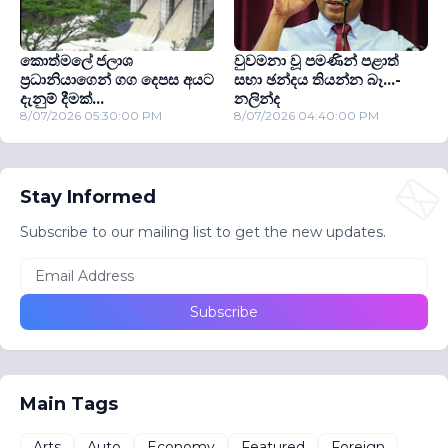
කොත්මලේ ජලාශ
වුවමනා වූ පමණින් පළාත්
ප‍්‍රධානියාගෙන් ගග දෙපස අයට
සභා ඡන්දය තියන්න බෑ...-
දැනුම් දීමක්...
නලින්ද
8/07/2026 05:30:00 PM
8/07/2026 04:40:00 PM
Stay Informed
Subscribe to our mailing list to get the new updates.
Main Tags
Arts
Auto
Economy
Featured
Foreign