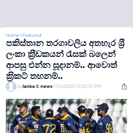
Home
Featured
පකිස්තාන තරගාවලිය අතහැර ශ‍්‍රී
ලංකා ක‍්‍රීඩකයන් රැසක් බලෙන්
ආපසු එන්න සූදානම්.. ආවොත්
ක‍්‍රිකට් තහනම්..
by
lanka C news
-
11/12/2025 10:22:00 PM