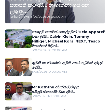
සභාපති කට අරී... නාගානන්ද ගස් යන
ලකුණු...
lanka C news
-
8/06/2026 03:20:00 AM
කොළඹ කොටස් හොල්ලමින් ‘Hela Apparel’
වසා දමයි.. Calvin Klein, Tommy
Hilfiger, Michael Kors, NEXT, Tesco
මහන්නේ ඔවුන්..
8/07/2026 09:20:00 AM
ඇමති හා නියෝජ්‍ය ඇමති අතර ගැටුමක් දරුණු
වෙයි..
8/05/2026 10:00:00 AM
Mr Koththu අවන්හල් ජාලය
සම්පූර්ණයෙන්ම වසා දමයි..
8/02/2026 12:02:00 AM