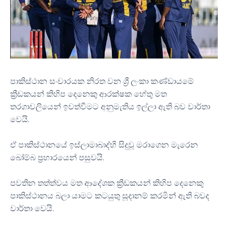
පාකිස්ථාන සංචාරයක නිරත වන ශ්‍රී ලංකා කණ්ඩායමේ
ක්‍රීඩකයන් කිහිප දෙනෙකු ආරක්ෂක හේතු මත
තරගාවලියෙන් ඉවත්වීමට අනුමැතිය ඉල්ලා ඇති බව වාර්තා
වෙයි.
ඒ පාකිස්ථානයේ ඉස්ලාමාබාද්හි සිදුවූ මරාගෙන මැරෙන
බෝම්බ ප්‍රහාරයෙන් පසුවයි.
පවතින තත්ත්වය මත ආදේශක ක්‍රීඩකයන් කිහිප දෙනෙකු
පාකිස්ථානය බලා යාමට කටයුතු සූදානම් කරමින් ඇති බවද
වාර්තා වෙයි.