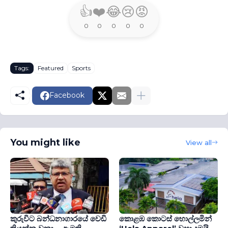
👍
❤️
😂
😢
😡
0
0
0
0
0
Tags:
Featured
Sports
Facebook
You might like
View all
කුරුවිට බන්ධනාගාරයේ වෙඩි
කොළඹ කොටස් හොල්ලමින්