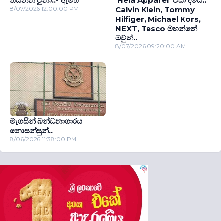
තියන්න වුනා..- ඇමති
‘Hela Apparel’ වසා දමයි..
8/07/2026 12:00:00 PM
Calvin Klein, Tommy
Hilfiger, Michael Kors,
NEXT, Tesco මහන්නේ
ඔවුන්..
8/07/2026 09:20:00 AM
මැගසින් බන්ධනාගාරය
නොසන්සුන්..
8/06/2026 11:38:00 PM