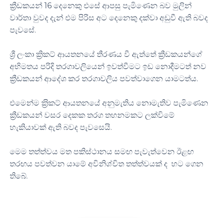
ක්‍රීඩකයන් 16 දෙනෙකු එසේ ආපසු පැමිණෙන බව මුලින්
වාර්තා වුවද දැන් එම පිරිස අට දෙනෙකු දක්වා අඩුවී ඇති බවද
පැවසේ.
ශ්‍රී ලංකා ක්‍රිකට් ආයතනයේ තීරණය වී ඇත්තේ ක්‍රීඩකයන්ගේ
අභිමතය පරිදි තරගාවලියෙන් ඉවත්වීමට ඉඩ නොදීමටත් නව
ක්‍රීඩකයන් ආදේශ කර තරගාවලිය පවත්වාගෙන යාමටත්ය.
එමෙන්ම ‍ක‍්‍රිකට් ආයතනයේ අනුමැතිය නොමැතිව පැමිණෙන
ක්‍රීඩකයන් වසර දෙකක තරග තහනමකට ලක්විමේ
හැකියාවක් ඇති බවද පැවසෙයි.
මෙම තත්ත්වය මත පකිස්ථානය සමඟ පැවැත්වෙන ඊළඟ
තරඟය පවත්වන යාමේ අවිනිශ්චිත තත්ත්වයක් ද හට ගෙන
තිබේ.