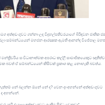
් සමග අත්අඩංගුවට ගන්නා ලද විදුහල්පතිවරයාගේ බිරිඳවන ජාතික ජ
ිරංජලා සම්බන්ධයෙන් මහජන ආරක්‍ෂක ඇමති ආනන්ද විජේපාල මහත
මන්ත්‍රීවරිය සංවිධානාත්මක අපරාධ කල්ලි සාමාජිකයෙකුට ඥාතීත්
මක බවත් ඒ සම්බන්ධයෙන් කිසිවක් ප්‍රකාශ කළ නොහැකි බවත්ය.
් නැත්තම් නේ බලන්න ඕනේ නේ ද? වෙන දා අහන්නේ අත්අඩංගුවට
න ද අහන්නේ.
වුරු හරි එයාලා අත්අඩංගුවට ගැනීම සිද්ධ වෙනවා"