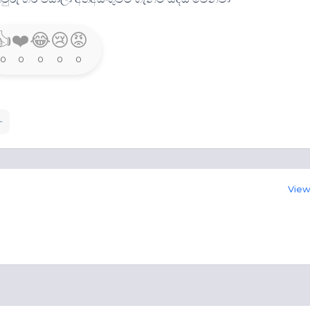
👍
❤️
😂
😢
😡
0
0
0
0
0
View 