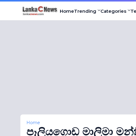
Home
Trending
Categories
T
Home
පෑලියගොඩ මාලිමා මන්ත‍