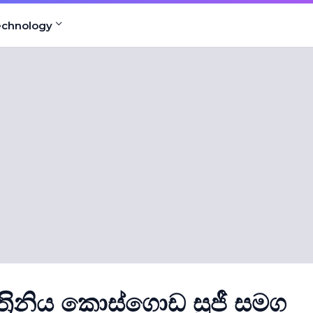
echnology
්‍රිනිය කොස්ගොඩ සුජී සමග