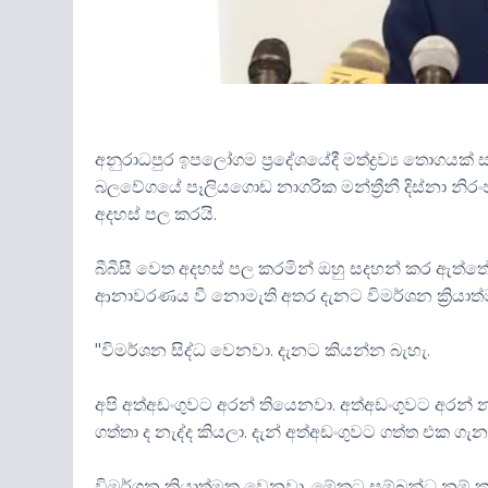
අනුරාධපුර ඉපලෝගම ප්‍රදේශයේදී මත්ද්‍රව්‍ය තොගයක
බලවේගයේ පෑලියගොඩ නාගරික මන්ත්‍රීනී දිස්නා න
අදහස් පල කරයි.
බීබීසී වෙත අදහස් පල කරමින් ඔහු සදහන් කර ඇත්තේ 
ආනාවරණය වී නොමැති අතර දැනට විමර්ශන ක්‍රියාත්
"විමර්ශන සිද්ධ වෙනවා. දැනට කියන්න බැහැ.
අපි අත්අඩංගුවට අරන් තියෙනවා. අත්අඩංගුවට අරන
ගත්තා ද නැද්ද කියලා. දැන් අත්අඩංගුවට ගත්ත එක ගැ
විමර්ශන ක්‍රියාත්මක වෙනවා. මේකට සම්බන්ධ නම් ක