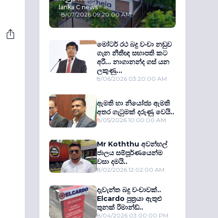
lanka C news
-
8/07/2026 09:20:00 AM
මෝටර් රථ බදු වංචා නඩුව
ගැන නීතීඥ සභාපති කට
අරී... නාගානන්ද ගස් යන
ලකුණු...
8/06/2026 03:20:00 AM
ඇමති හා නියෝජ්‍ය ඇමති
අතර ගැටුමක් දරුණු වෙයි..
8/05/2026 10:00:00 AM
Mr Koththu අවන්හල්
ජාලය සම්පූර්ණයෙන්ම
වසා දමයි..
8/02/2026 12:02:00 AM
දැවැන්ත බදු වංචාවක්..
Elcardo පුත‍්‍රයා ඇතුළු
තුනක් රිමාන්ඩ්..
8/04/2026 03:00:00 PM