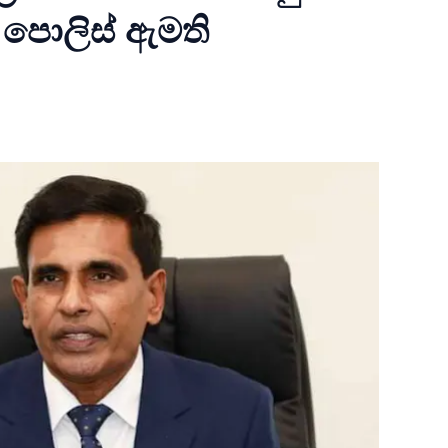
- පොලිස් ඇමති