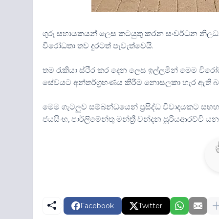
ගුරු සහායකයන් ලෙස කටයුතු කරන සංවර්ධන නිලධාරී
විරෝධතා තව දුරටත් පැවැත්වෙයි.
තම රැකියා ස්ථිර කර දෙන ලෙස ඉල්ලමින් මෙම විරෝ
සේවයට අන්තර්ග්‍රහණය කිරීම නොසලකා හැර ඇති 
මෙම ගැටලුව සම්බන්ධයෙන් ප්‍රසිද්ධ විවාදයකට සහභාග
ජයසිංහ, පාර්ලිමේන්තු මන්ත්‍රී චන්දන සූරියආරච්ච
Facebook
Twitter