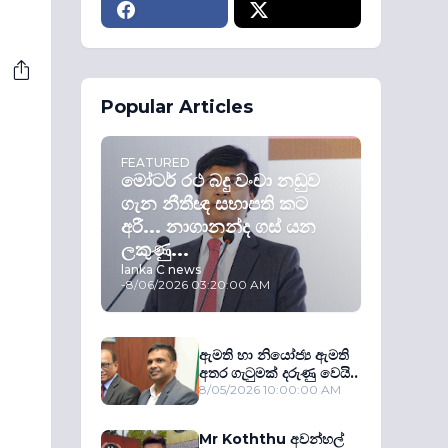
Popular Articles
FEATURED
මෝටර් රථ බදු වංචා නඩුව
ගැන නීතීඥ සභාපති කට
අරී... නාගානන්ද ගස් යන
ලකුණු...
lanka C news
-
8/06/2026 03:20:00 AM
ඇමති හා නියෝජ්‍ය ඇමති
අතර ගැටුමක් දරුණු වෙයි..
8/05/2026 10:00:00 AM
Mr Koththu අවන්හල්