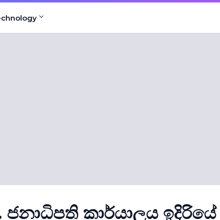
echnology
. ජනාධිපති කාර්යාලය ඉදිරියේ