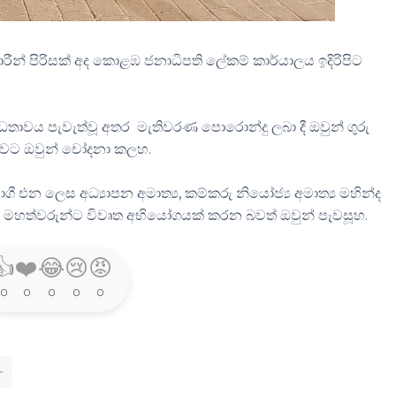
න් පිරිසක් අද කොළඹ ජනාධිපති ලේකම් කාර්යාලය ඉදිරිපිට
ධතාවය පැවැත්වූ අතර මැතිවරණ පොරොන්දු ලබා දී ඔවුන් ගුරු
බවට ඔවුන් චෝදනා කලහ.
ී එන ලෙස අධ්‍යාපන අමාත්‍ය, කම්කරු නියෝජ්‍ය අමාත්‍ය මහින්ද
ි යන මහත්වරුන්ට විවෘත අභියෝගයක් කරන බවත් ඔවුන් පැවසූහ.
👍
❤️
😂
😢
😡
0
0
0
0
0